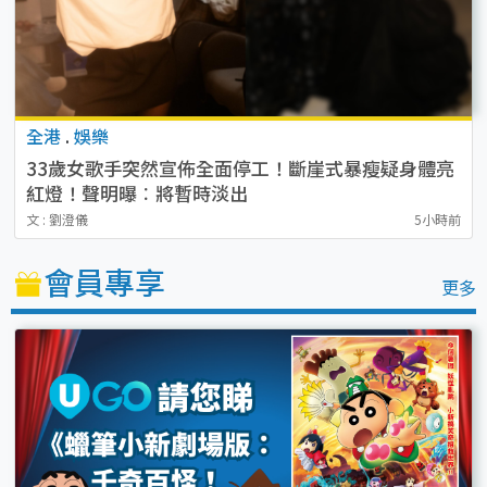
全港
.
娛樂
33歲女歌手突然宣佈全面停工！斷崖式暴瘦疑身體亮
紅燈！聲明曝︰將暫時淡出
文 : 劉澄儀
5小時前
會員專享
更多