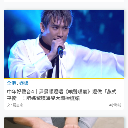
全港
.
娛樂
中年好聲音4｜尹景順邊唱《唉聲嘆氣》邊做「燕式
平衡」！肥媽驚嘆海兒大讚極嫵媚
文 : 羅志宏
4小時前