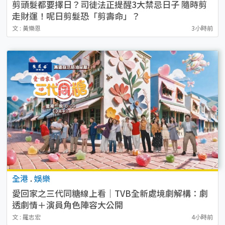
剪頭髮都要擇日？司徒法正提醒3大禁忌日子 隨時剪
走財運！呢日剪髮恐「剪壽命」？
文 : 黃樂恩
3小時前
全港
.
娛樂
愛回家之三代同糖線上看｜TVB全新處境劇解構：劇
透劇情＋演員角色陣容大公開
文 : 羅志宏
4小時前