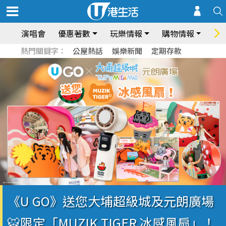
演唱會
優惠著數
玩樂情報
購物情報
飲
熱門關鍵字：
公屋熱話
娛樂新聞
定期存款
《U GO》送您大埔超級城及元朗廣場
🐯限定「MUZIK TIGER 冰感風扇」！