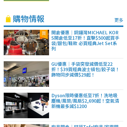
購物情報
更多
開倉優惠｜銅鑼灣MICHAEL KOR
S開倉低至17折！直擊$500起買手
袋/銀包/鞋款 必買經典Jet Set系
列
GU優惠｜手袋突發減價低至22
折！$39買經典波士頓包/餃子袋！
飾物同步減價$29起！
Dyson限時優惠低至7折！洗地吸
塵機/風筒/風扇$2,690起！空氣清
新機最多減$1200
廚具開倉｜特福Tefal廚具/家電開