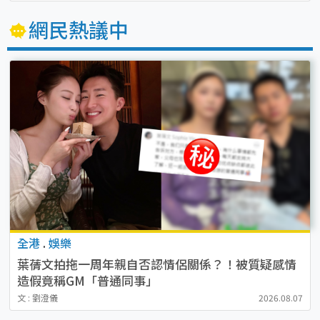
網民熱議中
全港
.
娛樂
葉蒨文拍拖一周年親自否認情侶關係？！被質疑感情
造假竟稱GM「普通同事」
文 : 劉澄儀
2026.08.07