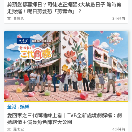
剪頭髮都要擇日？司徒法正提醒3大禁忌日子 隨時剪
走財運！呢日剪髮恐「剪壽命」？
文 : 黃樂恩
3小時前
全港
.
娛樂
愛回家之三代同糖線上看｜TVB全新處境劇解構：劇
透劇情＋演員角色陣容大公開
文 : 羅志宏
4小時前