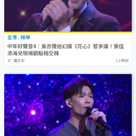
全港
.
娛樂
中年好聲音4｜吳亦偉迷幻版《花心》惹爭議！張佳
添海兒現場觀點相交鋒
文 : 羅志宏
1小時前