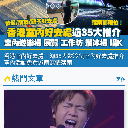
香港拍拖好去處｜逾12項情侶活動/室內戶外約
會地點推介 郊遊/賞日落/工作坊
熱門文章
更多