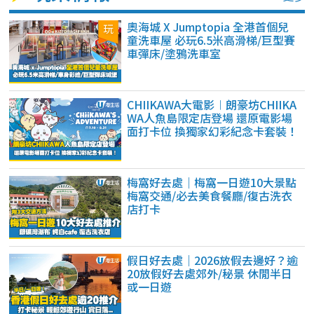
奧海城 X Jumptopia 全港首個兒
童洗車屋 必玩6.5米高滑梯/巨型賽
車彈床/塗鴉洗車室
CHIIKAWA大電影︱朗豪坊CHIIKA
WA人魚島限定店登場 還原電影場
面打卡位 換獨家幻彩紀念卡套裝！
梅窩好去處｜梅窩一日遊10大景點
梅窩交通/必去美食餐廳/復古洗衣
店打卡
假日好去處｜2026放假去邊好？逾
20放假好去處郊外/秘景 休閒半日
或一日遊