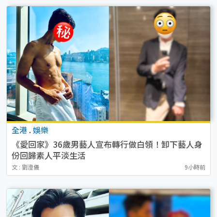
全港
.
娛樂
《愛回家》36歲男藝人宣布轉行做白領！卸下藝人身
份回歸素人平淡生活
文 : 劉澄儀
9小時前