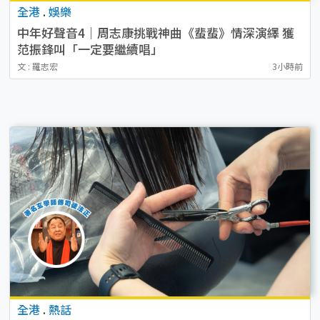
全港
.
娛樂
中年好聲音4｜周志康挑戰神曲《蜚蜚》情深演繹 獲
范振鋒叫「一定要繼續唱」
文 : 羅志宏
3小時前
全港
.
熱話