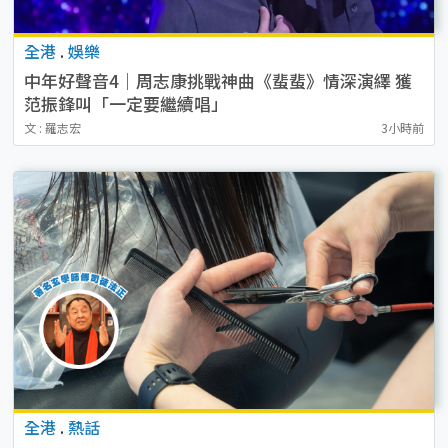
全港
.
娛樂
中年好聲音4｜周志康挑戰神曲《蜚蜚》情深演繹 獲
范振鋒叫「一定要繼續唱」
文 : 羅志宏
3小時前
全港
.
熱話