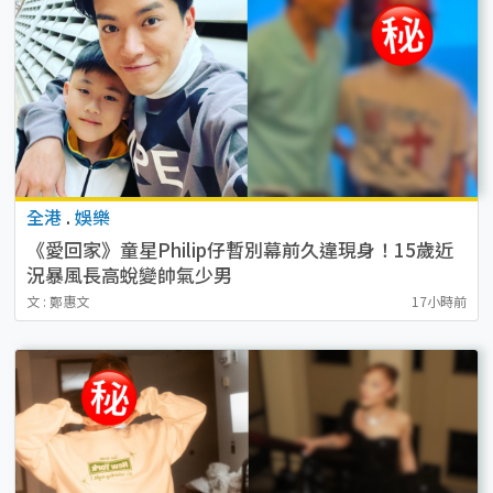
全港
.
娛樂
《愛回家》童星Philip仔暫別幕前久違現身！15歲近
況暴風長高蛻變帥氣少男
文 : 鄭惠文
17小時前