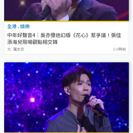
全港
.
娛樂
中年好聲音4｜吳亦偉迷幻版《花心》惹爭議！張佳
添海兒現場觀點相交鋒
文 : 羅志宏
1小時前