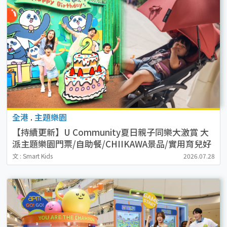
全港
.
主題樂園
【持續更新】U Community夏日親子同樂大激賞 大
派主題樂園門票/自助餐/CHIIKAWA景品/實用育兒好
物
文 : Smart Kids
2026.07.28