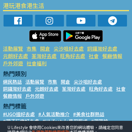
港玩港食港生活
活動展覽
市集
開倉
尖沙咀好去處
銅鑼灣好去處
元朗好去處
荃灣好去處
旺角好去處
社會
餐廳情報
戶外郊遊
社會福利
熱門類別
網民熱話
活動展覽
市集
開倉
尖沙咀好去處
銅鑼灣好去處
元朗好去處
荃灣好去處
旺角好去處
社會
餐廳情報
戶外郊遊
熱門標籤
#UGO搵好去處
#人氣活動推介
#美食社群熱話
#親子玩樂好去處
#ULifestyle應用程式
#限時搶
U Lifestyle 會使用Cookies來改善您的網站體驗，請確定您同意
#UJetso禮物放送
#ULifestyle商戶中心
#著數