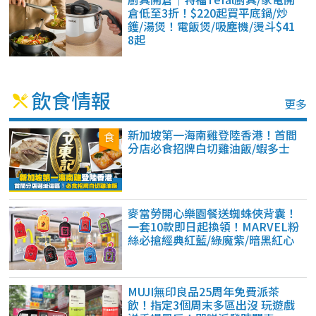
倉低至3折！$220起買平底鍋/炒
鑊/湯煲！電飯煲/吸塵機/燙斗$41
8起
飲食情報
更多
新加坡第一海南雞登陸香港！首間
分店必食招牌白切雞油飯/蝦多士
麥當勞開心樂園餐送蜘蛛俠背囊！
一套10款即日起換領！MARVEL粉
絲必搶經典紅藍/綠魔紫/暗黑紅心
MUJI無印良品25周年免費派茶
飲！指定3個周末多區出沒 玩遊戲