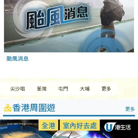
颱風消息
尖沙咀
荃灣
屯門
大埔
更多
香港周圍遊
更多
多區
室內好去處