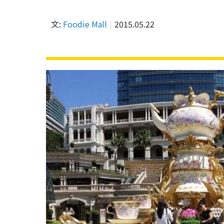
文:
Foodie Mall
2015.05.22