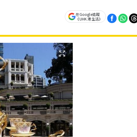
在Google追蹤
《UHK 港生活》