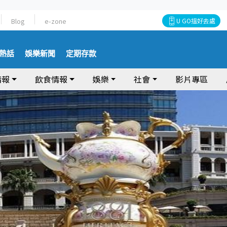
Blog
e-zone
U GO搵好去處
熱話
娛樂新聞
定期存款
情報
飲食情報
娛樂
社會
影片專區