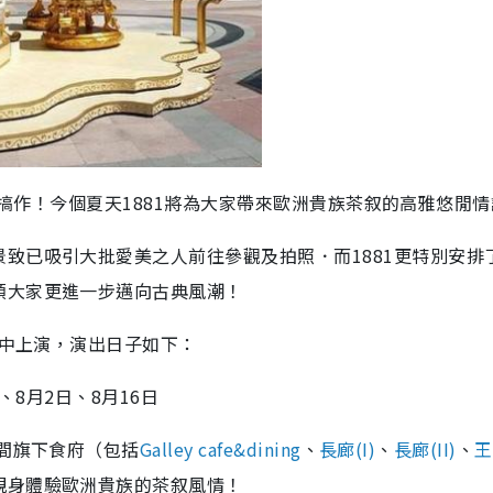
又有新搞作！今個夏天1881將為大家帶來歐洲貴族茶叙的高雅悠閒
致已吸引大批愛美之人前往參觀及拍照．而1881更特別安排
領大家更進一步邁向古典風潮！
場中上演，演出日子如下：
、8月2日、8月16日
四間旗下食府（包括
Galley cafe&dining
、
長廊(I)
、
長廊(II)
、
王
親身體驗歐洲貴族的茶叙風情！