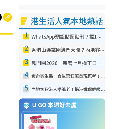
港生活人氣本地熱話
1
WhatsApp預設貼圖點刪？揭1招「反向操作」還原簡潔介面 附3步實測教學
2
香港山邊鐵閘邊門大開？內地客困惑意義何在！網民神回覆：呢種叫法理性防禦
3
鬼門開2026｜農曆七月撞正日全食特別邪？專家警告切忌做一事！揭4大禁忌+2招保平安
4
奪命寄生蟲｜食生菜狂瀉首現死者！疫潮惡化錄1.8萬宗病例 揭洗菜3大謬誤
5
內地客歎港人唔識老！揭港鐵保鮮級冷氣 港人求放過：咪投訴
U GO 本週好去處