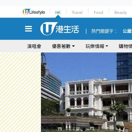
HK
Travel
Food
Beauty
熱門關鍵字：
公屋
演唱會
優惠著數
玩樂情報
購物