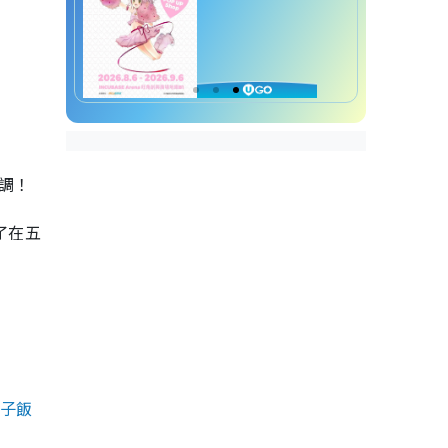
情調！
了在五
子飯