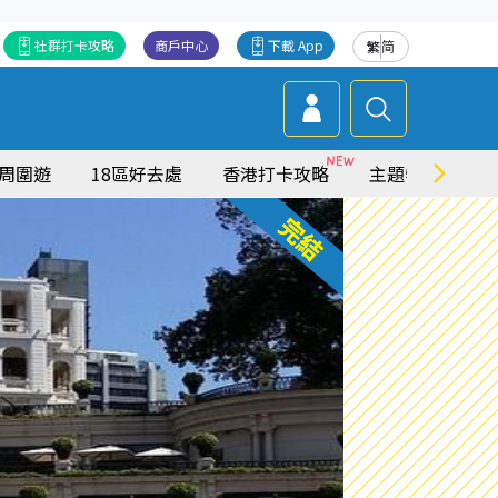
社群打卡攻略
商戶中心
下載 App
繁
简
周圍遊
18區好去處
香港打卡攻略
主題特集