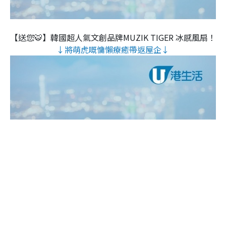
【送您🐯】韓國超人氣文創品牌MUZIK TIGER 冰感風扇！
↓將萌虎嘅慵懶療癒帶返屋企↓