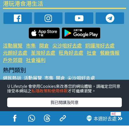
港玩港食港生活
活動展覽
市集
開倉
尖沙咀好去處
銅鑼灣好去處
元朗好去處
荃灣好去處
旺角好去處
社會
餐廳情報
戶外郊遊
社會福利
熱門類別
網民熱話
活動展覽
市集
開倉
尖沙咀好去處
銅鑼灣好去處
元朗好去處
荃灣好去處
旺角好去處
社會
U Lifestyle 會使用Cookies來改善您的網站體驗，請確定您同意
接受本網站之
私隱政策和使用條款
才可繼續瀏覽。
餐廳情報
戶外郊遊
熱門標籤
我已閱讀及同意
#UGO搵好去處
#人氣活動推介
#美食社群熱話
#親子玩樂好去處
#ULifestyle應用程式
#限時搶
本週好去處
#UJetso禮物放送
#ULifestyle商戶中心
#著數
#網絡熱話