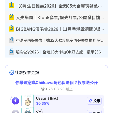
1
【8月生日優惠2026】全港85大食買玩著數攻略 自助餐/火鍋放題同行免費＋誠品/DONKI送現金券
2
人夫集團｜Klook套票/優先訂票/公開發售搶飛攻略！附票價.購票連結.場地座位表
3
BIGBANG演唱會2026｜11月香港啟德開3場！實名制VIP申請、優先購票攻略
4
香港室內好去處｜逾35大歎冷氣室內好去處推介 室內活動免費避雨無懼落雨
5
唱K推介2026︱全港13大卡啦OK好去處！最平$36起 日文K都有！(附地址+收費詳情)