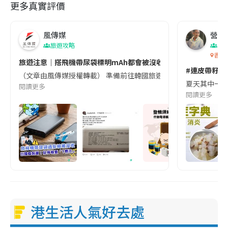
更多真實評價
風傳媒
營養教
旅遊攻略
生
香港
旅遊注意｜搭飛機帶尿袋標明mAh都會被沒收😱出發前切記檢查「1
#連皮帶籽都
（文章由風傳媒授權轉載） 準備前往韓國旅遊的民眾，近期要特別留
夏天其中一種時
閱讀更多
閱讀更多
港生活人氣好去處