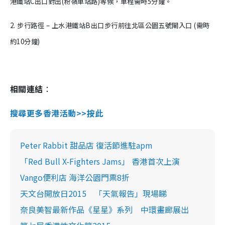
港鐵站C出口對出(粉嶺車站路)等候，車程需時5分鐘。
2. 步行路徑 – 上水港鐵站B出口步行前往北區公園五號閘入口 (需時
約10分鐘)
相關連結
：
搜尋更多香港活動>>按此
Peter Rabbit 甜品店 復活節進駐apm
「Red Bull X-Fighters Jams」 香港首次上演
Vango便利店 海洋公園門票8折
天文台開放日2015 「天氣報告」現場睇
奈良美智最新作品《星星》系列 中環畫廊展出