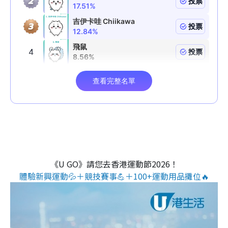
《U GO》請您去香港運動節2026！
體驗新興運動💦＋競技賽事💪＋100+運動用品攤位🔥