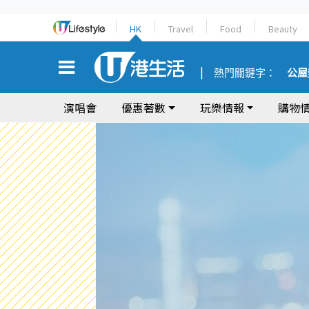
HK
Travel
Food
Beauty
熱門關鍵字：
公屋
演唱會
優惠著數
玩樂情報
購物