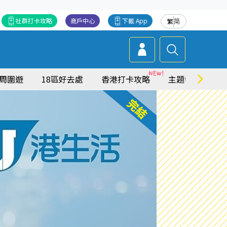
社群打卡攻略
商戶中心
下載 App
繁
简
周圍遊
18區好去處
香港打卡攻略
主題特集