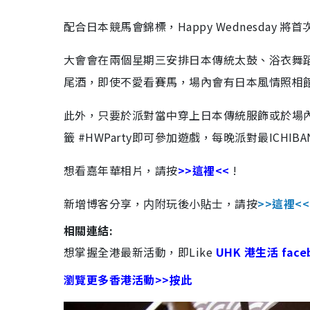
配合日本競馬會錦標，Happy Wednesday 
大會會在兩個星期三安排日本傳統太鼓、浴衣舞
尾酒，即使不愛看賽馬，場內會有日本風情照相
此外，只要於派對當中穿上日本傳統服飾或於場內任何
籤 #HWParty即可參加遊戲，每晚派對最ICH
想看嘉年華相片，請按
>>這裡<<
!
新增
博客分享
，内附玩後小貼士，請按
>>這裡<<
相關連結:
想掌握全港最新活動，即Like
UHK 港生活 face
瀏覽更多香港活動>>按此