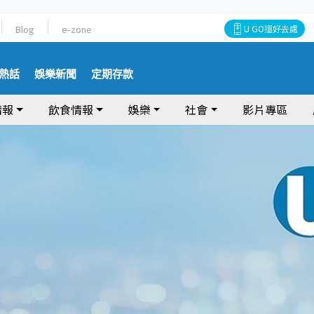
Blog
e-zone
U GO搵好去處
熱話
娛樂新聞
定期存款
情報
飲食情報
娛樂
社會
影片專區