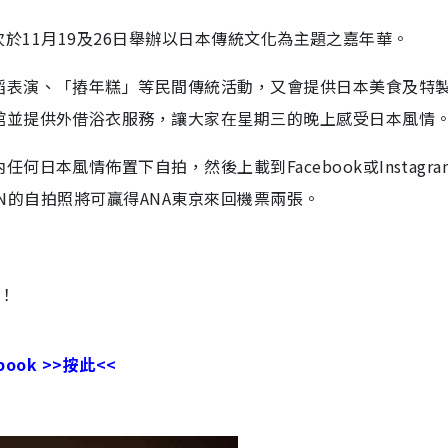
將首次於11月19及26日舉辦以日本傳統文化為主題之嘉年華。
蹈表演、「摏年糕」等民間傳統活動，又會提供日本美食及特
館並提供外借浴衣服務，讓大家在星期三的晚上感受日本風情
日本風情佈置下自拍，然後上載到Facebook或Instagra
IBAN的自拍照將可贏得ANA東京來回機票兩張。
！
book >>按此<<