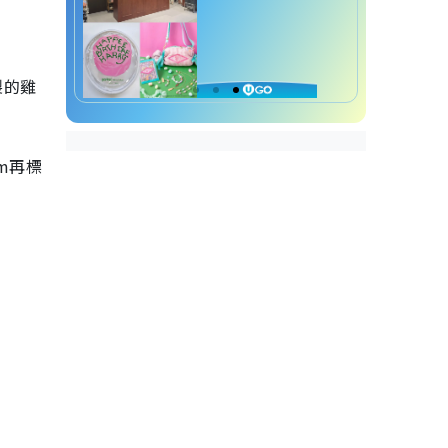
製的雞
。
m再標