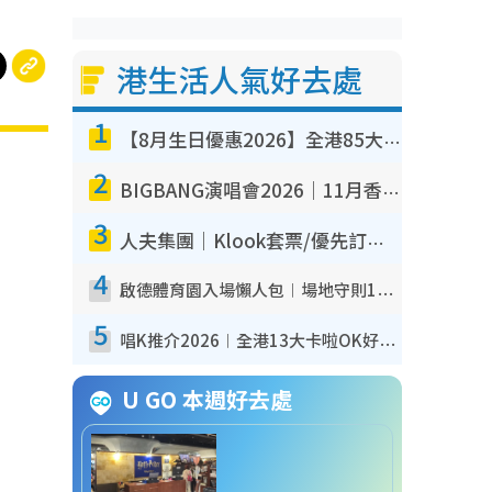
港生活人氣好去處
1
【8月生日優惠2026】全港85大食買玩著數攻略 自助餐/火鍋放題同行免費＋誠品/DONKI送現金券
2
BIGBANG演唱會2026｜11月香港啟德開3場！實名制VIP申請、優先購票攻略
3
人夫集團｜Klook套票/優先訂票/公開發售搶飛攻略！附票價.購票連結.場地座位表
4
啟德體育園入場懶人包︱場地守則12違禁品不可進場准帶細水樽但全場禁樽蓋！應援牌有限制！
5
唱K推介2026︱全港13大卡啦OK好去處！最平$36起 日文K都有！(附地址+收費詳情)
U GO 本週好去處