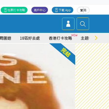
社群打卡攻略
商戶中心
下載 App
繁
简
周圍遊
18區好去處
香港打卡攻略
主題特集