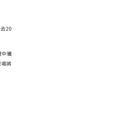
去20
覽中獲
現場將