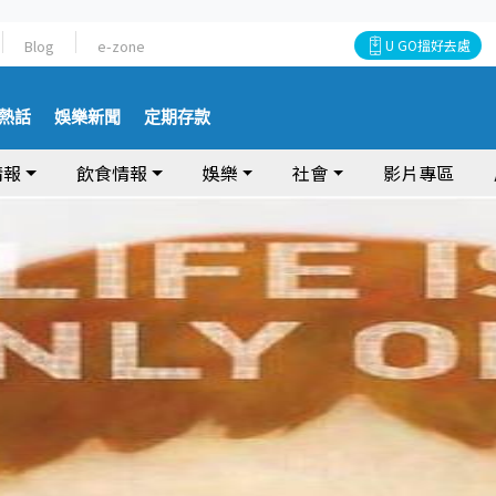
Blog
e-zone
U GO搵好去處
熱話
娛樂新聞
定期存款
情報
飲食情報
娛樂
社會
影片專區