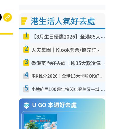
港生活人氣好去處
1
【8月生日優惠2026】全港85大食買玩著數攻略 自助餐/火鍋放題同行免費＋誠品/DONKI送現金券
2
人夫集團｜Klook套票/優先訂票/公開發售搶飛攻略！附票價.購票連結.場地座位表
3
香港室內好去處｜逾35大歎冷氣室內好去處推介 室內活動免費避雨無懼落雨
4
唱K推介2026︱全港13大卡啦OK好去處！最平$36起 日文K都有！(附地址+收費詳情)
5
小熊維尼100週年快閃店登陸又一城 重現百畝森林經典場景／獨家限定盲盒登場／專屬DIY香水
U GO 本週好去處