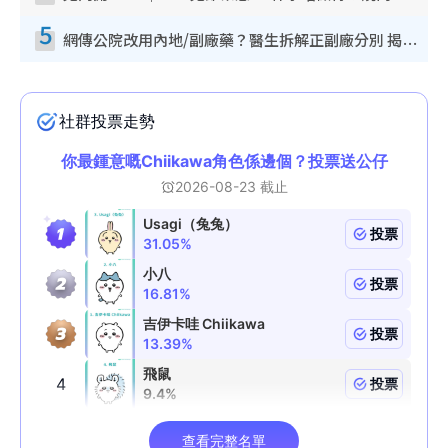
5
網傳公院改用內地/副廠藥？醫生拆解正副廠分別 揭4類人換藥隨時出事