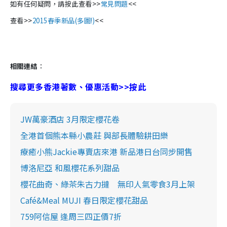
如有任何疑問，請按此查看>>
常見問題
<<
查看>>
2015春季新品(多圖!)
<<
相關連結
：
搜尋更多香港著數、優惠活動>>按此
JW萬豪酒店 3月限定櫻花卷
全港首個熊本縣小農莊 與部長體驗耕田樂
療癒小熊Jackie專賣店來港 新品港日台同步開售
博洛尼亞 和風櫻花系列甜品
櫻花曲奇、綠茶朱古力撻 無印人氣零食3月上架
Café&Meal MUJI 春日限定櫻花甜品
759阿信屋 逢周三四正價7折