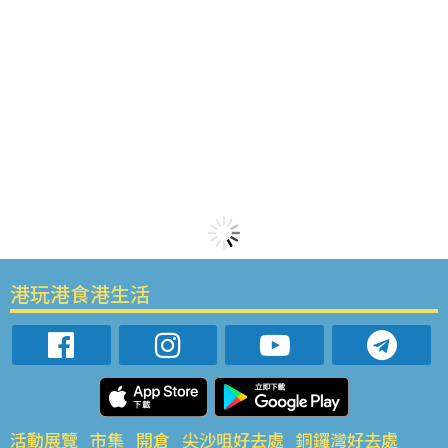
港玩港食港生活
活動展覽
市集
開倉
尖沙咀好去處
銅鑼灣好去處