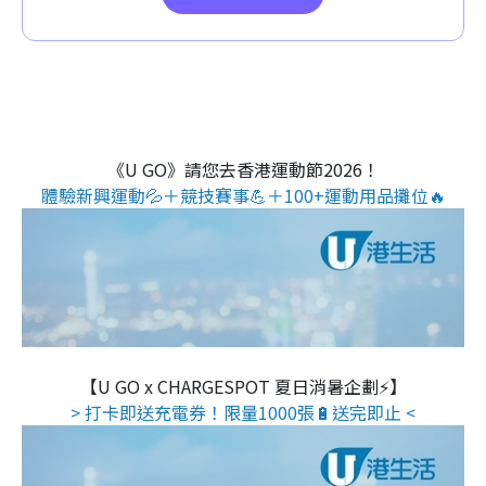
《U GO》請您去香港運動節2026！
體驗新興運動💦＋競技賽事💪＋100+運動用品攤位🔥
【U GO x CHARGESPOT 夏日消暑企劃⚡】
> 打卡即送充電券！限量1000張🔋送完即止 <