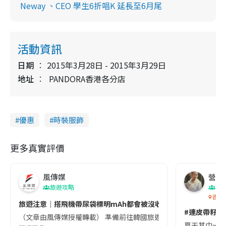
Neway 、CEO 學生6折唱K 延長至6月尾
活動資訊
日期
2015年3月28日 - 2015年3月29日
地址
PANDORA香港各分店
優惠
時裝服飾
更多真實評價
風傳媒
營養教
旅遊攻略
生
香港
旅遊注意｜搭飛機帶尿袋標明mAh都會被沒收😱出發前切記檢查「1
#連皮帶籽都
（文章由風傳媒授權轉載） 準備前往韓國旅遊的民眾，近期要特別留
夏天其中一種時