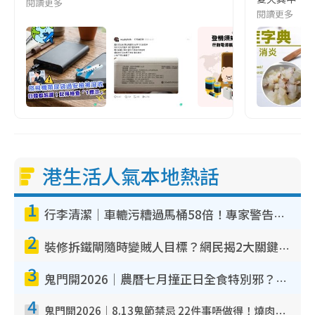
閱讀更多
閱讀更多
港生活人氣本地熱話
1
行李清潔｜車轆污糟過馬桶58倍！專家警告忌用酒精抹 教1招免污手除菌
2
裝修拆鐵閘隨時變賊人目標？網民揭2大關鍵用途：裝新式等於白裝？附新舊鐵閘分別
3
鬼門開2026｜農曆七月撞正日全食特別邪？專家警告切忌做一事！揭4大禁忌+2招保平安
4
鬼門開2026｜8.13鬼節禁忌 22件事唔做得！燒肉、刺身要少食？半夜勿吹口哨/打呢個電話