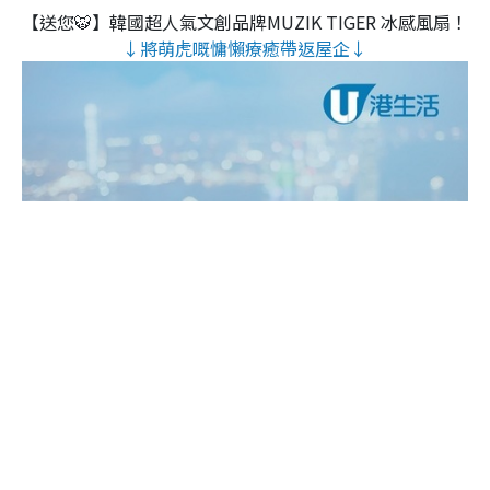
【送您🐯】韓國超人氣文創品牌MUZIK TIGER 冰感風扇！
↓將萌虎嘅慵懶療癒帶返屋企↓