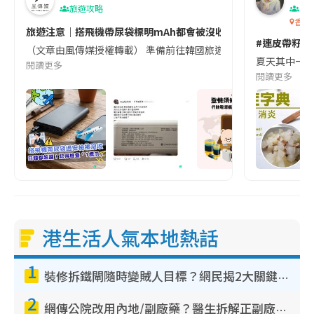
旅遊攻略
生
香港
旅遊注意｜搭飛機帶尿袋標明mAh都會被沒收😱出發前切記檢查「1
#連皮帶籽都
（文章由風傳媒授權轉載） 準備前往韓國旅遊的民眾，近期要特別留
夏天其中一種時
閱讀更多
閱讀更多
港生活人氣本地熱話
1
裝修拆鐵閘隨時變賊人目標？網民揭2大關鍵用途：裝新式等於白裝？附新舊鐵閘分別
2
網傳公院改用內地/副廠藥？醫生拆解正副廠分別 揭4類人換藥隨時出事