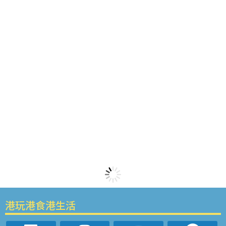
港玩港食港生活