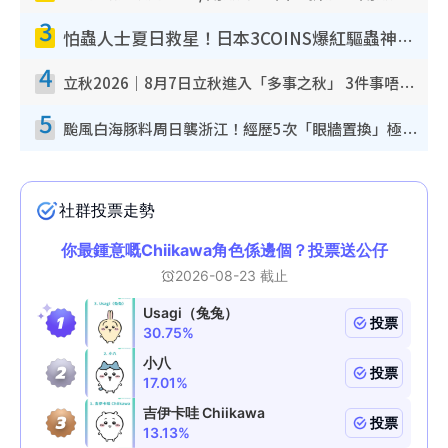
3
怕蟲人士夏日救星！日本3COINS爆紅驅蟲神器$45起 1招「全程免觸碰」輕鬆搞定小強
4
立秋2026｜8月7日立秋進入「多事之秋」 3件事唔做得！專家教6招開運 清枱頭／銀包納氣接好運
5
颱風白海豚料周日襲浙江！經歷5次「眼牆置換」極罕見 成登陸內地最長途颱風