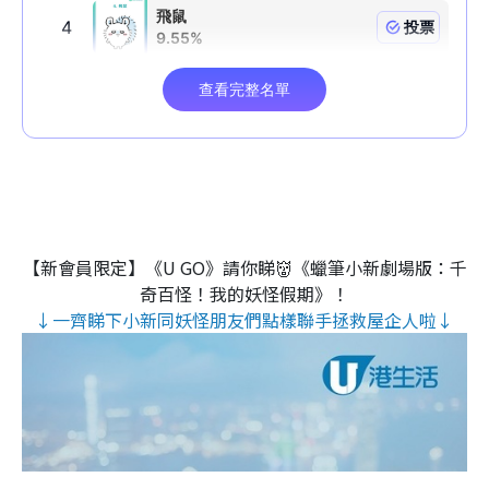
【新會員限定】《U GO》請你睇👹《蠟筆小新劇場版：千
奇百怪！我的妖怪假期》！
↓一齊睇下小新同妖怪朋友們點樣聯手拯救屋企人啦↓