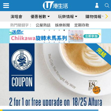
演唱會
優惠著數
玩樂情報
購物情報
熱門關鍵字：
公屋熱話
娛樂新聞
定期存款