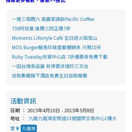
一連三個周六 高露潔請飲Pacific Coffee
759阿信屋 逢周三四正價7折
Moments Lifestyle Café 生日送火焰雪山
MOS Burger鰻魚珍珠堡載譽歸來 只限10天
Ruby Tuesday世貿中心店 7折優惠劵免費下載
一田台灣食品展 有得賣洪瑞珍三文治
信和集團旗下酒店免費生日自助晚餐
活動資訊
日期
2015年4月10日 - 2015年5月8日
地址
九龍九龍灣宏照道33號國際交易中心1樓大
堂
九龍灣