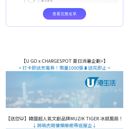
【U GO x CHARGESPOT 夏日消暑企劃⚡】
> 打卡即送充電券！限量1000張🔋送完即止 <
【送您🐯】韓國超人氣文創品牌MUZIK TIGER 冰感風扇！
↓將萌虎嘅慵懶療癒帶返屋企↓