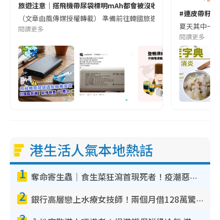
旅遊注意｜搭飛機帶尿袋標明mAh都會被沒收😱出發前切記檢查「1
#連皮帶籽都
（文章由風傳媒授權轉載） 準備前往韓國旅遊的民眾，近期要特別留
夏天其中一種時
閱讀更多
閱讀更多
港生活人氣本地熱話
1
奪命寄生蟲｜食生菜狂瀉首現死者！疫潮惡化錄1.8萬宗病例 揭洗菜3大謬誤
2
銀行高層戀上水療女技師！兩個月借128萬驚覺「沉船」沉落火海 揭背後疑似邪教操控賣淫
3