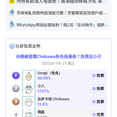
內地客歎港人唔識老！揭港鐵保鮮級冷氣 港人求放過：咪投訴
4
牙線棒亂用隨時越清越污糟！牙醫驚揭盲目過戶細菌恐致蛀牙：呢種先係日常真保養
5
WhatsApp預設貼圖點刪？揭1招「反向操作」還原簡潔介面 附3步實測教學