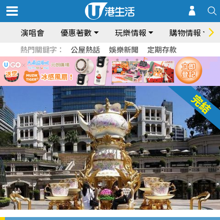
演唱會
優惠著數
玩樂情報
購物情報
熱門關鍵字：
公屋熱話
娛樂新聞
定期存款