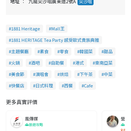
地址
九龍尖沙咀廣東道2號A
尖沙咀
1881 Heritage
Mall王
1881 HERITAGE Tea Party 感受歐式貴族典雅
主題餐廳
素食
零食
韓國菜
甜品
火鍋
酒吧
自助餐
港式
東南亞菜
美食節
演唱會
烘焙
下午茶
中菜
快餐店
日式料理
西餐
Cafe
更多真實評價
風傳媒
營養教
旅遊攻略
生
香港