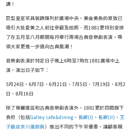
調！
巨型皇室茶具裝飾陳列於廣場中央，美侖美奐的景致已
吸引大批愛美之人前往參觀及拍照．而1881更特別安排
了在五月至八月期間每月舉行兩場古典音樂劇表演，帶
領大家更進一步邁向古典風潮！
音樂劇表演於特定日子晚上6時至7時在1881廣場中上
演，演出日子如下：
5月24日、6月7日、6月21日、7月5日、7月19日、8月2
日、8月16日
除了華麗擺設和古典音樂劇表演外，1881更於四間旗下
食府（包括
Galley cafe&dining
、
長廊(I)
、
長廊(II)
、
王
子飯店京川滬廚房
）推出不同的下午茶優惠，讓顧客親