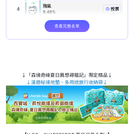
↓「森境奇緣夏日異想尋龍記」限定精品↓
↓漫遊秘境地墊、多用途旅行收納袋↓