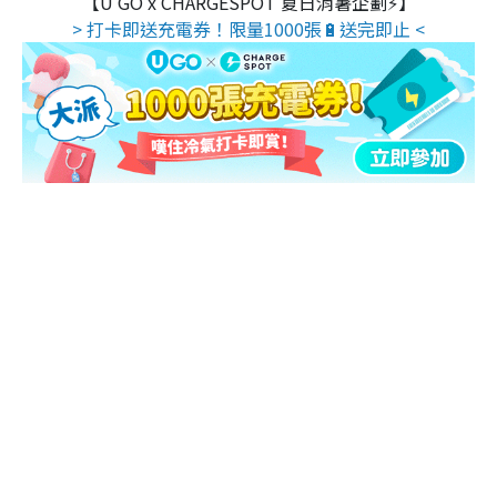
【U GO x CHARGESPOT 夏日消暑企劃⚡】
> 打卡即送充電券！限量1000張🔋送完即止 <