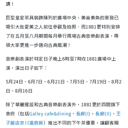
調！
巨型皇室茶具裝飾陳列於廣場中央，美侖美奐的景致已
吸引大批愛美之人前往參觀及拍照．而1881更特別安排
了在五月至八月期間每月舉行兩場古典音樂劇表演，帶
領大家更進一步邁向古典風潮！
音樂劇表演於特定日子晚上6時至7時在1881廣場中上
演，演出日子如下：
5月24日、6月7日、6月21日、7月5日、7月19日、8月2
日、8月16日
除了華麗擺設和古典音樂劇表演外，1881更於四間旗下
食府（包括
Galley cafe&dining
、
長廊(I)
、
長廊(II)
、
王
子飯店京川滬廚房
）推出不同的下午茶優惠，讓顧客親