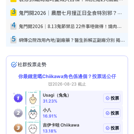
3
鬼門開2026｜農曆七月撞正日全食特別邪？專家警告切忌做一事！揭4大禁忌+2招保平安
4
鬼門開2026｜8.13鬼節禁忌 22件事唔做得！燒肉、刺身要少食？半夜勿吹口哨/打呢個電話
5
網傳公院改用內地/副廠藥？醫生拆解正副廠分別 揭4類人換藥隨時出事