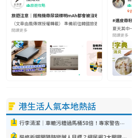
旅遊攻略
生
香港
旅遊注意｜搭飛機帶尿袋標明mAh都會被沒收😱出發前切記檢查「1
#連皮帶籽都
（文章由風傳媒授權轉載） 準備前往韓國旅遊的民眾，近期要特別留
夏天其中一種時
閱讀更多
閱讀更多
港生活人氣本地熱話
1
行李清潔｜車轆污糟過馬桶58倍！專家警告忌用酒精抹 教1招免污手除菌
2
裝修拆鐵閘隨時變賊人目標？網民揭2大關鍵用途：裝新式等於白裝？附新舊鐵閘分別