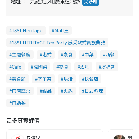
地址
九龍尖沙咀廣東道2號A
尖沙咀
1881 Heritage
Mall王
1881 HERITAGE Tea Party 感受歐式貴族典雅
主題餐廳
港式
素食
中菜
西餐
Cafe
韓國菜
零食
酒吧
演唱會
美食節
下午茶
烘焙
快餐店
東南亞菜
甜品
火鍋
日式料理
自助餐
更多真實評價
風傳媒
營養教