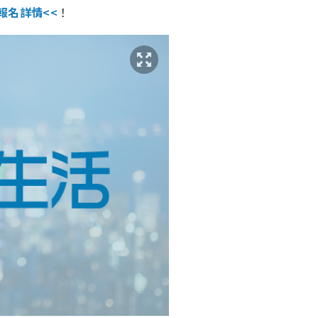
>報名詳情<<
！