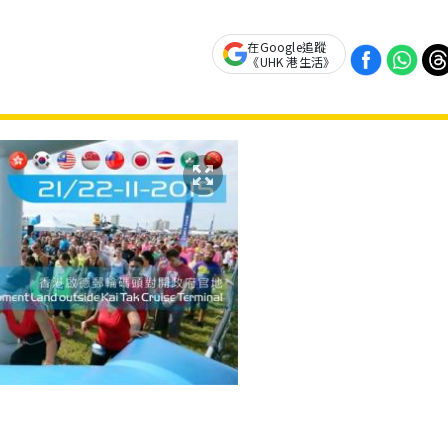
在Google追蹤
《UHK 港生活》