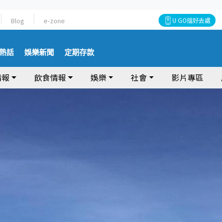
Blog
e-zone
U GO搵好去處
熱話
娛樂新聞
定期存款
情報
飲食情報
娛樂
社會
影片專區