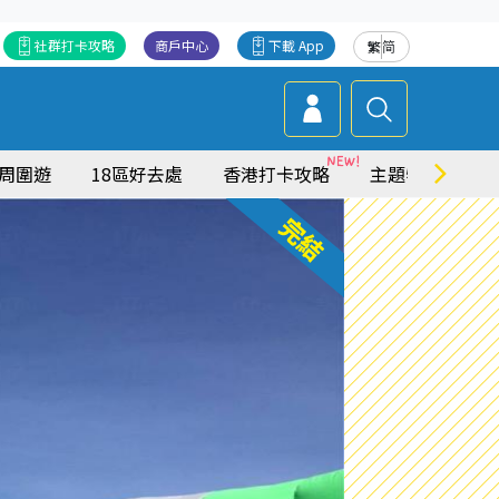
社群打卡攻略
商戶中心
下載 App
繁
简
周圍遊
18區好去處
香港打卡攻略
主題特集