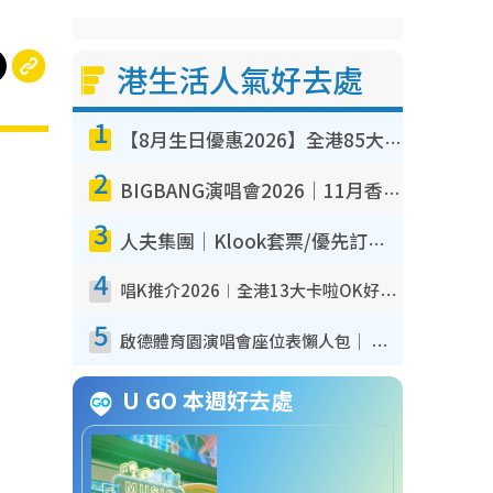
港生活人氣好去處
1
【8月生日優惠2026】全港85大食買玩著數攻略 自助餐/火鍋放題同行免費＋誠品/DONKI送現金券
2
BIGBANG演唱會2026｜11月香港啟德開3場！實名制VIP申請、優先購票攻略
3
人夫集團｜Klook套票/優先訂票/公開發售搶飛攻略！附票價.購票連結.場地座位表
4
唱K推介2026︱全港13大卡啦OK好去處！最平$36起 日文K都有！(附地址+收費詳情)
5
啟德體育園演唱會座位表懶人包｜ 現場實測啟德主場館行數/段數/視角位置全攻略
U GO 本週好去處