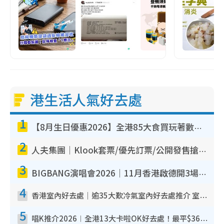
港生活人氣好去處
1
【8月生日優惠2026】全港85大食買玩著數攻略 自助餐/火鍋放題同行免費＋誠品/DONKI送現金券
2
人夫集團｜Klook套票/優先訂票/公開發售搶飛攻略！附票價.購票連結.場地座位表
3
BIGBANG演唱會2026｜11月香港啟德開3場！實名制VIP申請、優先購票攻略
4
香港室內好去處｜逾35大歎冷氣室內好去處推介 室內活動免費避雨無懼落雨
5
唱K推介2026︱全港13大卡啦OK好去處！最平$36起 日文K都有！(附地址+收費詳情)