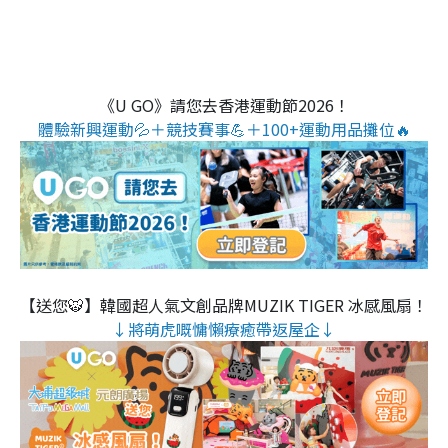
《U GO》請您去香港運動節2026！
體驗新興運動💦＋競技賽事💪＋100+運動用品攤位🔥
【送您🐯】韓國超人氣文創品牌MUZIK TIGER 冰感風扇！
↓將萌虎嘅慵懶療癒帶返屋企↓