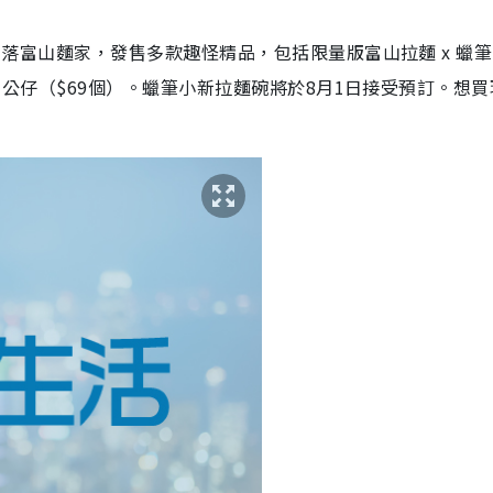
將會降落富山麵家，發售多款趣怪精品，包括限量版富山拉麵 x 蠟
）及小新公仔（$69個）。蠟筆小新拉麵碗將於8月1日接受預訂。想