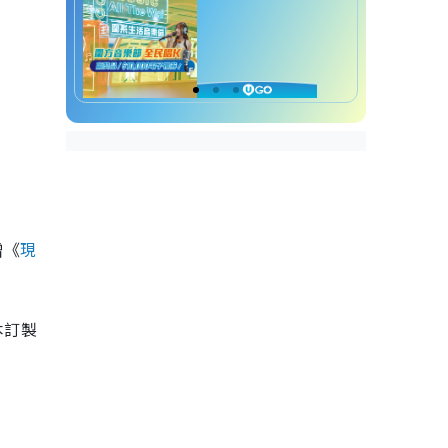
增《
現
本訂製