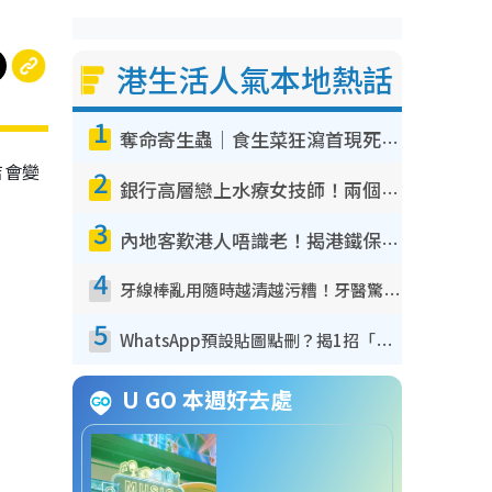
港生活人氣本地熱話
1
奪命寄生蟲｜食生菜狂瀉首現死者！疫潮惡化錄1.8萬宗病例 揭洗菜3大謬誤
店會變
2
銀行高層戀上水療女技師！兩個月借128萬驚覺「沉船」沉落火海 揭背後疑似邪教操控賣淫
3
內地客歎港人唔識老！揭港鐵保鮮級冷氣 港人求放過：咪投訴
4
牙線棒亂用隨時越清越污糟！牙醫驚揭盲目過戶細菌恐致蛀牙：呢種先係日常真保養
5
WhatsApp預設貼圖點刪？揭1招「反向操作」還原簡潔介面 附3步實測教學
U GO 本週好去處