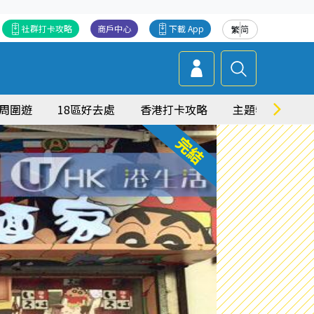
社群打卡攻略
商戶中心
下載 App
繁
简
周圍遊
18區好去處
香港打卡攻略
主題特集