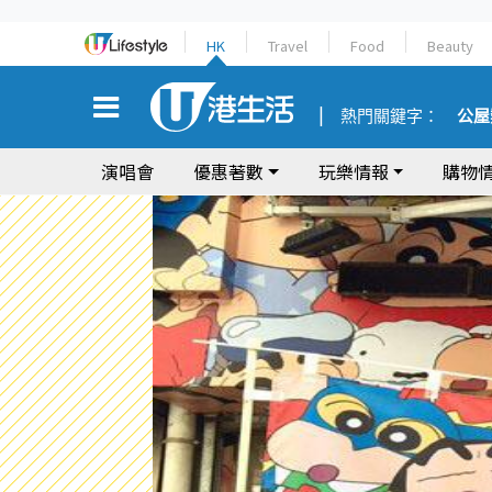
HK
Travel
Food
Beauty
熱門關鍵字：
公屋
演唱會
優惠著數
玩樂情報
購物