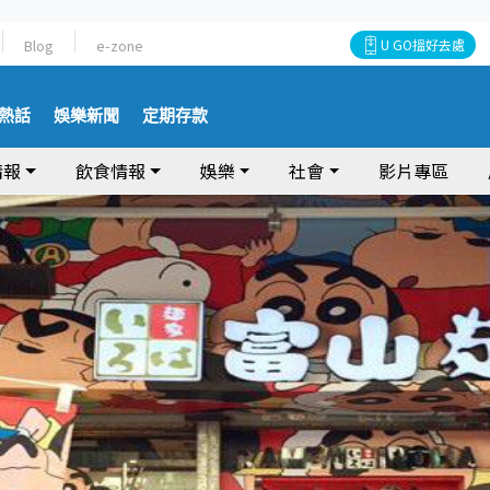
Blog
e-zone
U GO搵好去處
熱話
娛樂新聞
定期存款
情報
飲食情報
娛樂
社會
影片專區