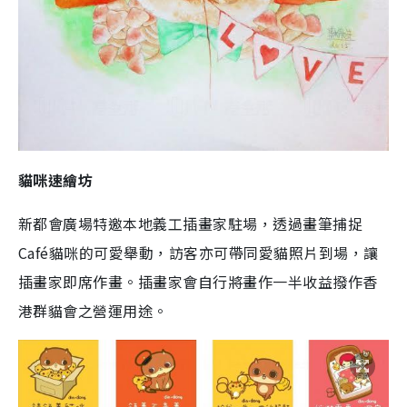
貓咪速繪坊
新都會廣場特邀本地義工插畫家駐場，透過畫筆捕捉
Café貓咪的可愛舉動，訪客亦可帶同愛貓照片到場，讓
插畫家即席作畫。插畫家會自行將畫作一半收益撥作香
港群貓會之營運用途。