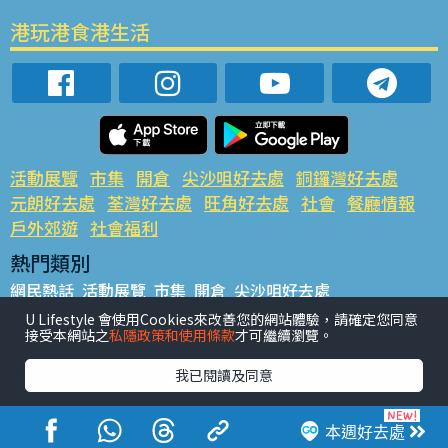
港玩港食港生活
活動展覽
市集
開倉
尖沙咀好去處
銅鑼灣好去處
元朗好去處
荃灣好去處
旺角好去處
社會
餐廳情報
戶外郊遊
社會福利
熱門類別
網民熱話
活動展覽
市集
開倉
尖沙咀好去處
銅鑼灣好去處
元朗好去處
荃灣好去處
旺角好去處
社會
U Lifestyle 會使用Cookies來改善您的網站體驗，請確定您同意
接受本網站之
私隱政策和使用條款
才可繼續瀏覽。
餐廳情報
戶外郊遊
熱門標籤
我已閱讀及同意
#UGO搵好去處
#人氣活動推介
#美食社群熱話
#親子玩樂好去處
#ULifestyle應用程式
#限時搶
本週好去處
#UJetso禮物放送
#ULifestyle商戶中心
#著數
#網絡熱話