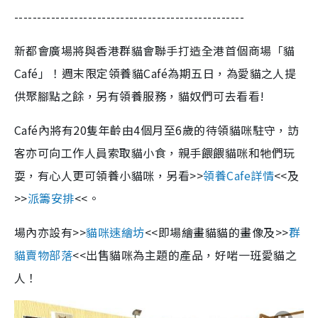
--------------------------------------------------
新都會廣場將與香港群貓會聯手打造全港首個商場「貓
Café」！週末限定領養貓Café為期五日，為愛貓之人提
供聚腳點之餘，另有領養服務，貓奴們可去看看!
Café內將有20隻年齡由4個月至6歲的待領貓咪駐守，訪
客亦可向工作人員索取貓小食，親手餵餵貓咪和牠們玩
耍，有心人更可領養小貓咪，另看>>
領養Cafe詳情
<<及
>>
派籌安排
<<。
場內亦設有>>
貓咪速繪坊
<<即場繪畫貓貓的畫像及>>
群
貓賣物部落
<<出售貓咪為主題的產品，好啱一班愛貓之
人！