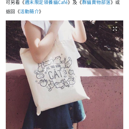
可另看《
週末限定領養貓Café
》及《
群貓賣物部落
》或
返回《
活動簡介
》