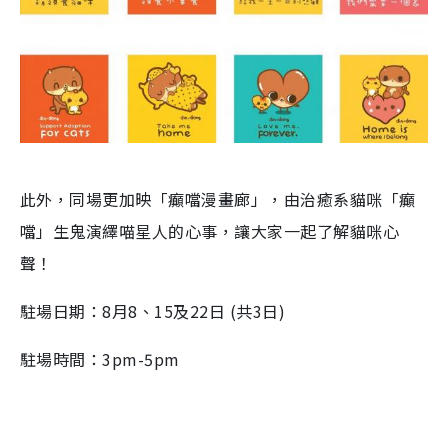
此外，同場更加映「癲噹漫畫廊」，由治癒系貓咪「癲
噹」生鬼演繹喵星人的心事，讓大家一起了解貓咪心
聲！
駐場日期：8月8、15及22日 (共3日)
駐場時間：3pm-5pm