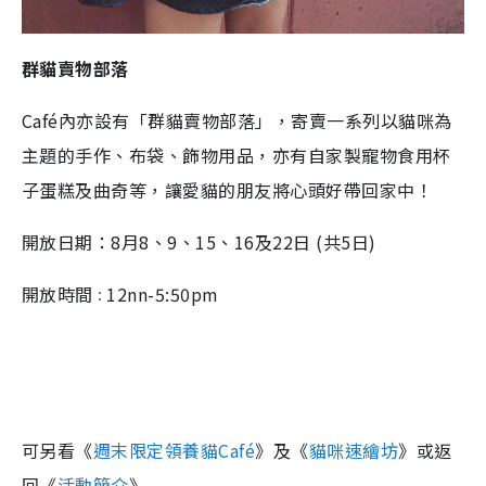
群貓賣物部落
Café內亦設有「群貓賣物部落」，寄賣一系列以貓咪為
主題的手作、布袋、飾物用品，亦有自家製寵物食用杯
子蛋糕及曲奇等，讓愛貓的朋友將心頭好帶回家中！
開放日期：8月8、9、15、16及22日 (共5日)
開放時間
12nn-5:50pm
：
可另看《
週末限定領養貓Café
》及《
貓咪速繪坊
》或返
回《
活動簡介
》