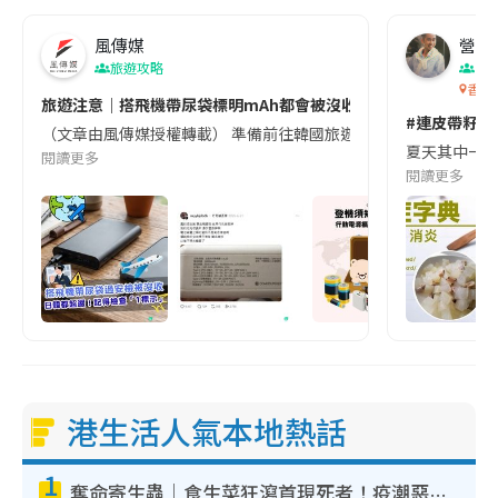
風傳媒
營養教
旅遊攻略
生
香港
旅遊注意｜搭飛機帶尿袋標明mAh都會被沒收😱出發前切記檢查「1
#連皮帶籽都
（文章由風傳媒授權轉載） 準備前往韓國旅遊的民眾，近期要特別留
夏天其中一種時
閱讀更多
閱讀更多
港生活人氣本地熱話
1
奪命寄生蟲｜食生菜狂瀉首現死者！疫潮惡化錄1.8萬宗病例 揭洗菜3大謬誤