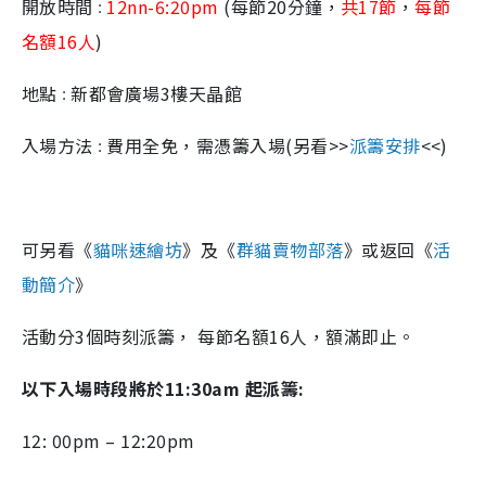
開放時間
12nn-6:20pm
(每節20分鐘，
共17節
，
每節
：
名額16人
)
地點
新都會廣場3樓天晶館
：
入場方法
費用全免，需憑籌入場(另看>>
派籌安排
<<)
：
可另看《
貓咪速繪坊
》及《
群貓賣物部落
》或返回《
活
動簡介
》
活動分3個時刻派籌， 每節名額16人，額滿即止。
以下入場時段將於11:30am 起派籌:
12: 00pm – 12:20pm