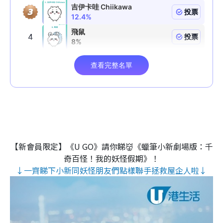
【新會員限定】《U GO》請你睇👹《蠟筆小新劇場版：千
奇百怪！我的妖怪假期》！
↓一齊睇下小新同妖怪朋友們點樣聯手拯救屋企人啦↓