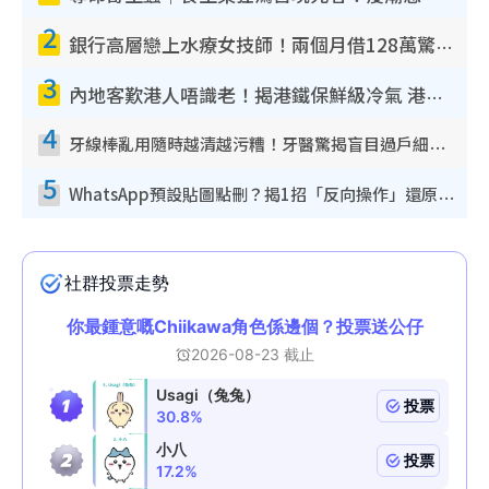
2
銀行高層戀上水療女技師！兩個月借128萬驚覺「沉船」沉落火海 揭背後疑似邪教操控賣淫
3
內地客歎港人唔識老！揭港鐵保鮮級冷氣 港人求放過：咪投訴
4
牙線棒亂用隨時越清越污糟！牙醫驚揭盲目過戶細菌恐致蛀牙：呢種先係日常真保養
5
WhatsApp預設貼圖點刪？揭1招「反向操作」還原簡潔介面 附3步實測教學