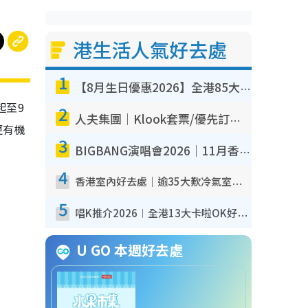
港生活人氣好去處
1
【8月生日優惠2026】全港85大食買玩著數攻略 自助餐/火鍋放題同行免費＋誠品/DONKI送現金券
起至9
2
人夫集團｜Klook套票/優先訂票/公開發售搶飛攻略！附票價.購票連結.場地座位表
更有機
3
BIGBANG演唱會2026｜11月香港啟德開3場！實名制VIP申請、優先購票攻略
4
香港室內好去處｜逾35大歎冷氣室內好去處推介 室內活動免費避雨無懼落雨
5
唱K推介2026︱全港13大卡啦OK好去處！最平$36起 日文K都有！(附地址+收費詳情)
U GO 本週好去處