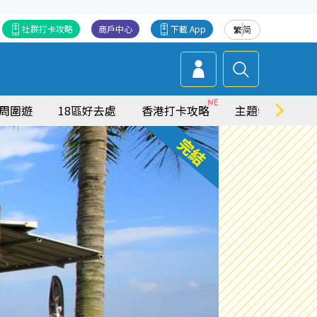
社群打卡攻略
商戶中心
下載 App
繁
简
周圍遊
18區好去處
香港打卡攻略
主題特集