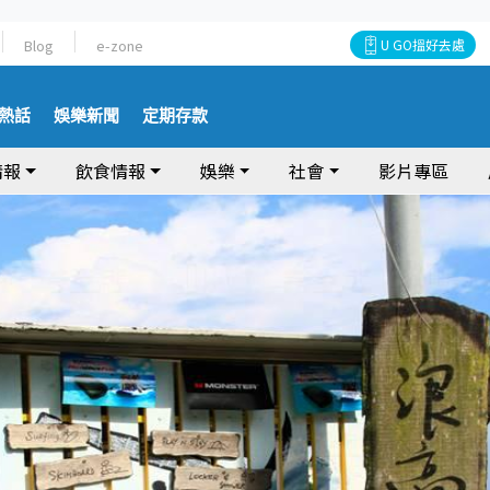
Blog
e-zone
U GO搵好去處
熱話
娛樂新聞
定期存款
情報
飲食情報
娛樂
社會
影片專區