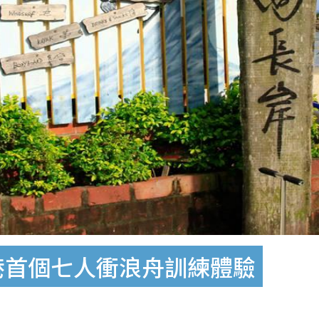
岸 全港首個七人衝浪舟訓練體驗