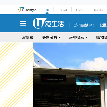
HK
Travel
Food
Beauty
熱門關鍵字：
公屋
演唱會
優惠著數
玩樂情報
購物