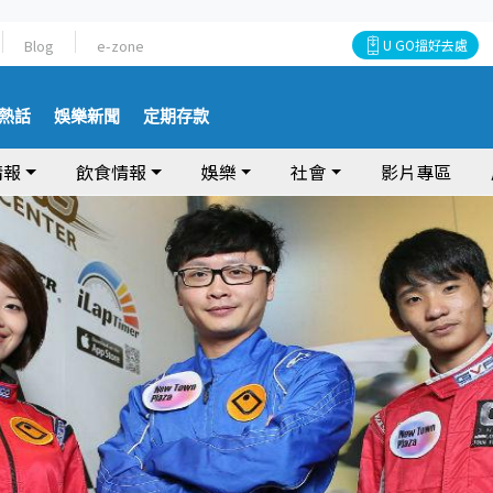
Blog
e-zone
U GO搵好去處
熱話
娛樂新聞
定期存款
情報
飲食情報
娛樂
社會
影片專區