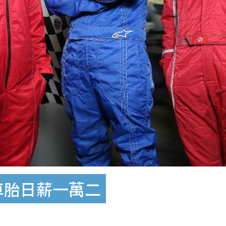
車胎日薪一萬二