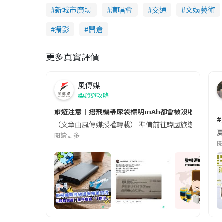
新城市廣場
演唱會
交通
文娛藝術
攝影
開倉
更多真實評價
風傳媒
旅遊攻略
旅遊注意｜搭飛機帶尿袋標明mAh都會被沒收😱出發前
（文章由風傳媒授權轉載） 準備前往韓國旅遊的民眾，
夏
閱讀更多