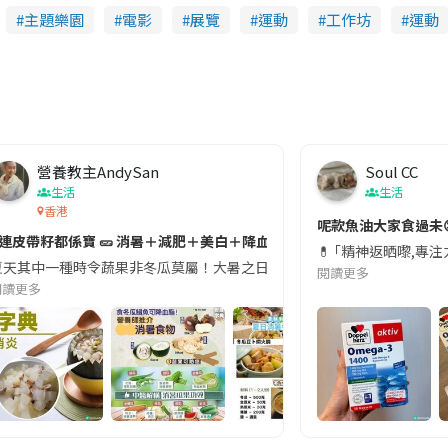
主題樂園
電影
展覽
運動
工作坊
運動
營養教主AndySan
Soul CC
生活
生活
香港
切記檢查「1標示」🚨
呢款魚油大家食過未
#連皮帶籽都係寶 🥒 消暑＋減肥＋美白＋降血脂
近期要特別留意隨身行李中的行動電源。一名旅客日前在機場安檢時，明明攜
💊 ｢精神返晒嚟,專
天其中一種時令蔬果非冬瓜莫屬！大暑之日，點都要飲碗冬瓜湯消暑解渴！除了解暑，冬瓜仲有
閱讀更多
閱讀更多