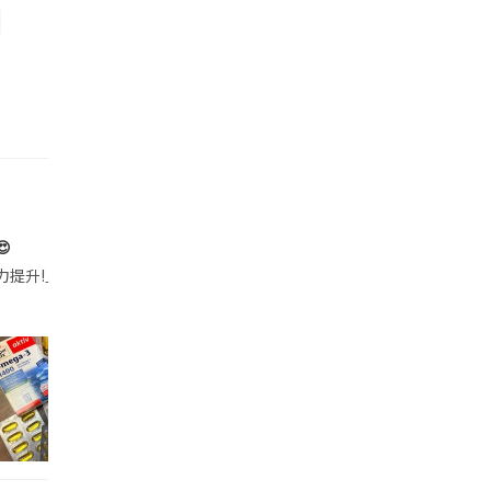

帶的行動電源機身已標示「10000mAh」，卻仍被要求當場丟棄，讓他
注力提升!｣ 長時間對住電腦､剪片寫稿,成日覺得眼睛乾澀､腦袋好似｢斷線｣｡試咗
好多鮮為人知嘅好處：減肥、消水腫、降血脂、美白養顏👇 冬瓜5大功效✨ 1️⃣ 利尿