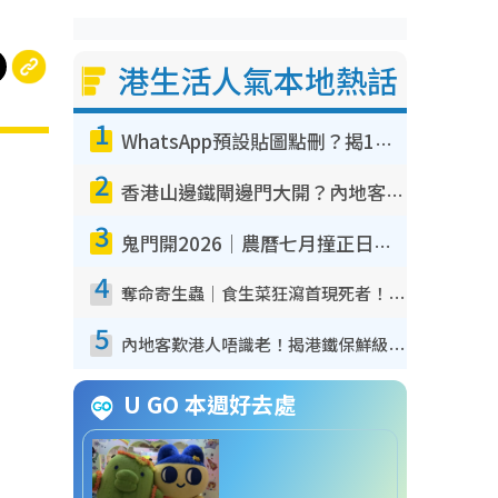
港生活人氣本地熱話
1
WhatsApp預設貼圖點刪？揭1招「反向操作」還原簡潔介面 附3步實測教學
2
香港山邊鐵閘邊門大開？內地客困惑意義何在！網民神回覆：呢種叫法理性防禦
3
鬼門開2026｜農曆七月撞正日全食特別邪？專家警告切忌做一事！揭4大禁忌+2招保平安
4
奪命寄生蟲｜食生菜狂瀉首現死者！疫潮惡化錄1.8萬宗病例 揭洗菜3大謬誤
5
內地客歎港人唔識老！揭港鐵保鮮級冷氣 港人求放過：咪投訴
U GO 本週好去處