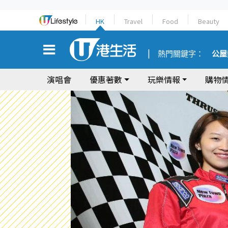
HK
Travel
Food
Beauty
熱門關鍵字：
公屋
演唱會
優惠著數
玩樂情報
購物