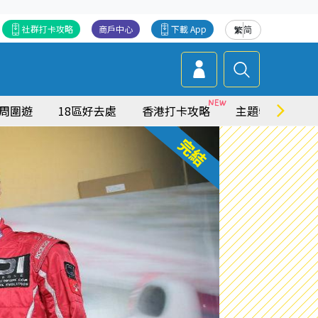
社群打卡攻略
商戶中心
下載 App
繁
简
周圍遊
18區好去處
香港打卡攻略
主題特集