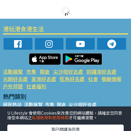
港玩港食港生活
活動展覽
市集
開倉
尖沙咀好去處
銅鑼灣好去處
元朗好去處
荃灣好去處
旺角好去處
社會
餐廳情報
戶外郊遊
社會福利
熱門類別
網民熱話
活動展覽
市集
開倉
尖沙咀好去處
銅鑼灣好去處
元朗好去處
荃灣好去處
旺角好去處
社會
U Lifestyle 會使用Cookies來改善您的網站體驗，請確定您同意
接受本網站之
私隱政策和使用條款
才可繼續瀏覽。
餐廳情報
戶外郊遊
熱門標籤
我已閱讀及同意