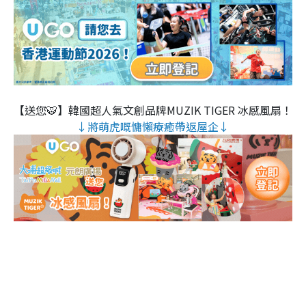
【送您🐯】韓國超人氣文創品牌MUZIK TIGER 冰感風扇！
↓將萌虎嘅慵懶療癒帶返屋企↓