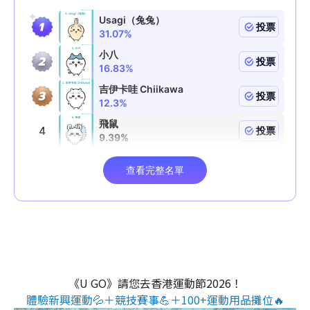
《U GO》請您去香港運動節2026！
體驗新興運動💦＋競技賽事💪＋100+運動用品攤位🔥