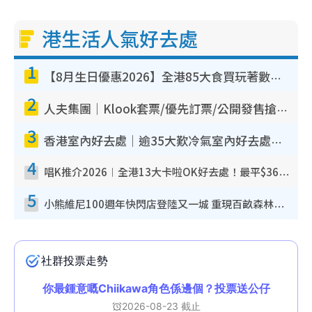
港生活人氣好去處
1
【8月生日優惠2026】全港85大食買玩著數攻略 自助餐/火鍋放題同行免費＋誠品/DONKI送現金券
2
人夫集團｜Klook套票/優先訂票/公開發售搶飛攻略！附票價.購票連結.場地座位表
3
香港室內好去處｜逾35大歎冷氣室內好去處推介 室內活動免費避雨無懼落雨
4
唱K推介2026︱全港13大卡啦OK好去處！最平$36起 日文K都有！(附地址+收費詳情)
5
小熊維尼100週年快閃店登陸又一城 重現百畝森林經典場景／獨家限定盲盒登場／專屬DIY香水