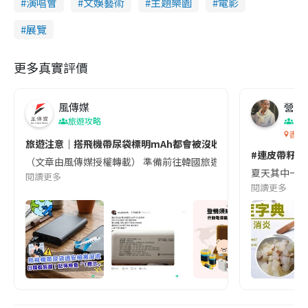
演唱會
文娛藝術
主題樂園
電影
展覽
更多真實評價
風傳媒
營養教
旅遊攻略
生
香港
旅遊注意｜搭飛機帶尿袋標明mAh都會被沒收😱出發前切記檢查「1
#連皮帶籽都
（文章由風傳媒授權轉載） 準備前往韓國旅遊的民眾，近期要特別留
夏天其中一種時
閱讀更多
閱讀更多