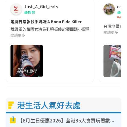
Just_A_Girl_eats
co c
娛樂
吹
台灣
追劇日常🎬 殺手媽咪 A Bona Fide Killer
台灣地鐵宣
我最愛的韓國女演員孔曉振終於要回歸小螢幕啦!這次的劇本改編自同名
閱讀更多
閱讀更多
港生活人氣好去處
1
【8月生日優惠2026】全港85大食買玩著數攻略 自助餐/火鍋放題同行免費＋誠品/DONKI送現金券