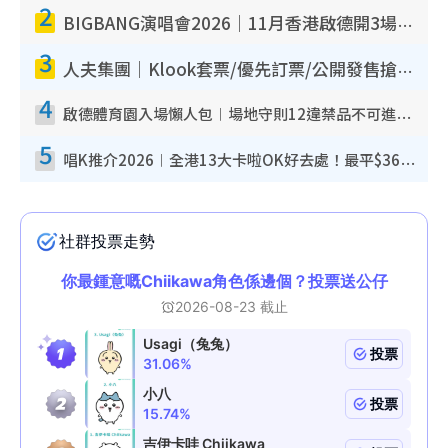
2
BIGBANG演唱會2026｜11月香港啟德開3場！實名制VIP申請、優先購票攻略
3
人夫集團｜Klook套票/優先訂票/公開發售搶飛攻略！附票價.購票連結.場地座位表
4
啟德體育園入場懶人包︱場地守則12違禁品不可進場准帶細水樽但全場禁樽蓋！應援牌有限制！
5
唱K推介2026︱全港13大卡啦OK好去處！最平$36起 日文K都有！(附地址+收費詳情)