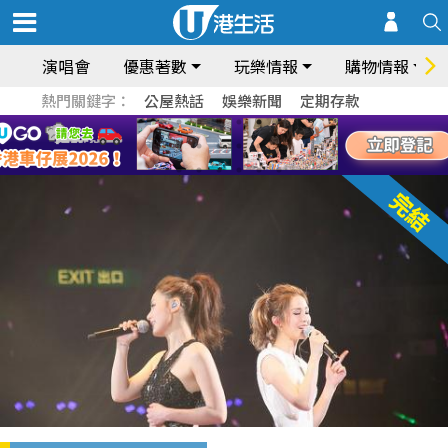
演唱會
優惠著數
玩樂情報
購物情報
熱門關鍵字：
公屋熱話
娛樂新聞
定期存款