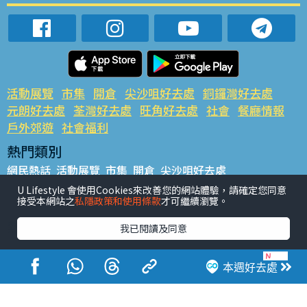
活動展覽
市集
開倉
尖沙咀好去處
銅鑼灣好去處
元朗好去處
荃灣好去處
旺角好去處
社會
餐廳情報
戶外郊遊
社會福利
熱門類別
網民熱話
活動展覽
市集
開倉
尖沙咀好去處
銅鑼灣好去處
元朗好去處
荃灣好去處
旺角好去處
社會
U Lifestyle 會使用Cookies來改善您的網站體驗，請確定您同意
接受本網站之
私隱政策和使用條款
才可繼續瀏覽。
餐廳情報
戶外郊遊
熱門標籤
我已閱讀及同意
#UGO搵好去處
#人氣活動推介
#美食社群熱話
#親子玩樂好去處
#ULifestyle應用程式
#限時搶
本週好去處
#UJetso禮物放送
#ULifestyle商戶中心
#著數
#網絡熱話