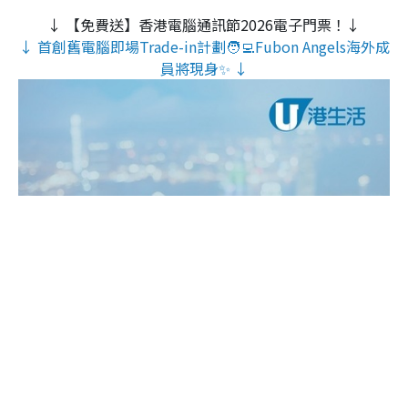
↓ 【免費送】香港電腦通訊節2026電子門票！↓
↓ 首創舊電腦即場Trade-in計劃🧑‍💻Fubon Angels海外成
員將現身✨ ↓