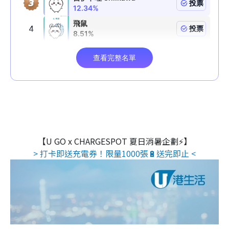
【U GO x CHARGESPOT 夏日消暑企劃⚡】
> 打卡即送充電券！限量1000張🔋送完即止 <