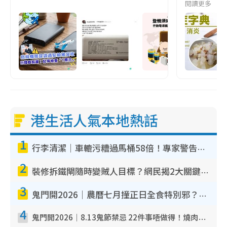
閱讀更多
港生活人氣本地熱話
1
行李清潔｜車轆污糟過馬桶58倍！專家警告忌用酒精抹 教1招免污手除菌
2
裝修拆鐵閘隨時變賊人目標？網民揭2大關鍵用途：裝新式等於白裝？附新舊鐵閘分別
3
鬼門開2026｜農曆七月撞正日全食特別邪？專家警告切忌做一事！揭4大禁忌+2招保平安
4
鬼門開2026｜8.13鬼節禁忌 22件事唔做得！燒肉、刺身要少食？半夜勿吹口哨/打呢個電話