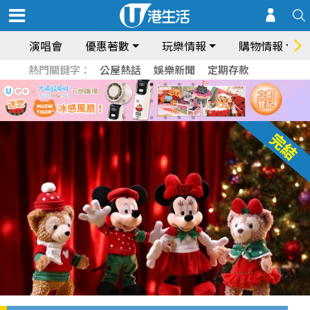
演唱會
優惠著數
玩樂情報
購物情報
熱門關鍵字：
公屋熱話
娛樂新聞
定期存款