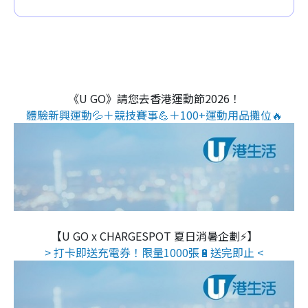
《U GO》請您去香港運動節2026！
體驗新興運動💦＋競技賽事💪＋100+運動用品攤位🔥
【U GO x CHARGESPOT 夏日消暑企劃⚡】
> 打卡即送充電券！限量1000張🔋送完即止 <