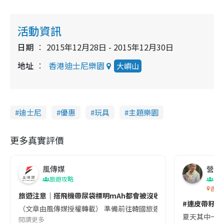
活動資訊
日期
2015年12月28日 - 2015年12月30日
地址
香港迪士尼樂園
大嶼山
迪士尼
優惠
玩具
主題樂園
更多真實評價
風傳媒
營養教
旅遊攻略
生
香港
旅遊注意｜搭飛機帶尿袋標明mAh都會被沒收😱出發前切記檢查「1
#連皮帶籽都
（文章由風傳媒授權轉載） 準備前往韓國旅遊的民眾，近期要特別留
夏天其中一種時
閱讀更多