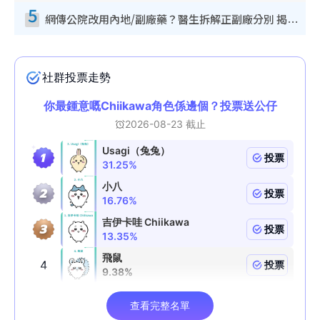
5
網傳公院改用內地/副廠藥？醫生拆解正副廠分別 揭4類人換藥隨時出事