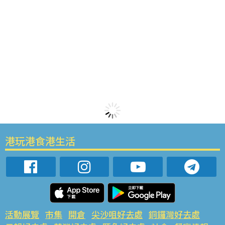
港玩港食港生活
活動展覽
市集
開倉
尖沙咀好去處
銅鑼灣好去處