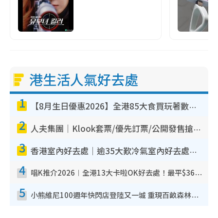
港生活人氣好去處
1
【8月生日優惠2026】全港85大食買玩著數攻略 自助餐/火鍋放題同行免費＋誠品/DONKI送現金券
2
人夫集團｜Klook套票/優先訂票/公開發售搶飛攻略！附票價.購票連結.場地座位表
3
香港室內好去處｜逾35大歎冷氣室內好去處推介 室內活動免費避雨無懼落雨
4
唱K推介2026︱全港13大卡啦OK好去處！最平$36起 日文K都有！(附地址+收費詳情)
5
小熊維尼100週年快閃店登陸又一城 重現百畝森林經典場景／獨家限定盲盒登場／專屬DIY香水