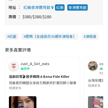
地址
紅磡香港體育館
紅磡
香港體育館
票價
$580/$380/$180
紅館
肥媽《友誼長存30週年演唱會》
演唱會
更多真實評價
Just_A_Girl_eats
co c
娛樂
吹
台灣
追劇日常🎬 殺手媽咪 A Bona Fide Killer
台灣地鐵宣
我最愛的韓國女演員孔曉振終於要回歸小螢幕啦!這次的劇本改編自同名
閱讀更多
閱讀更多