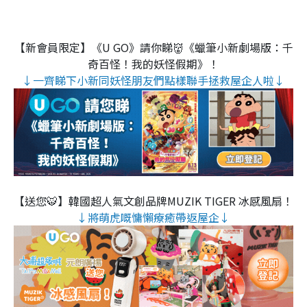
【新會員限定】《U GO》請你睇👹《蠟筆小新劇場版：千
奇百怪！我的妖怪假期》！
↓一齊睇下小新同妖怪朋友們點樣聯手拯救屋企人啦↓
【送您🐯】韓國超人氣文創品牌MUZIK TIGER 冰感風扇！
↓將萌虎嘅慵懶療癒帶返屋企↓