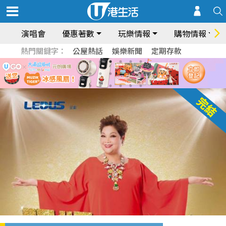
演唱會
優惠著數
玩樂情報
購物情報
熱門關鍵字：
公屋熱話
娛樂新聞
定期存款