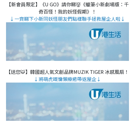
【新會員限定】《U GO》請你睇👹《蠟筆小新劇場版：千
奇百怪！我的妖怪假期》！
↓一齊睇下小新同妖怪朋友們點樣聯手拯救屋企人啦↓
【送您🐯】韓國超人氣文創品牌MUZIK TIGER 冰感風扇！
↓將萌虎嘅慵懶療癒帶返屋企↓