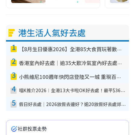
港生活人氣好去處
1
【8月生日優惠2026】全港85大食買玩著數攻略 自助餐/火鍋放題同行免費＋誠品/DONKI送現金券
2
香港室內好去處｜逾35大歎冷氣室內好去處推介 室內活動免費避雨無懼落雨
3
小熊維尼100週年快閃店登陸又一城 重現百畝森林經典場景／獨家限定盲盒登場／專屬DIY香水
4
唱K推介2026︱全港13大卡啦OK好去處！最平$36起 日文K都有！(附地址+收費詳情)
5
假日好去處｜2026放假去邊好？逾20放假好去處郊外/秘景 休閒半日或一日遊