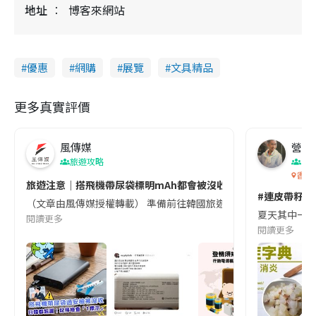
地址
博客來網站
優惠
網購
展覽
文具精品
更多真實評價
風傳媒
營養教
旅遊攻略
生
香港
旅遊注意｜搭飛機帶尿袋標明mAh都會被沒收😱出發前切記檢查「1
#連皮帶籽都
（文章由風傳媒授權轉載） 準備前往韓國旅遊的民眾，近期要特別留
夏天其中一種時
閱讀更多
閱讀更多