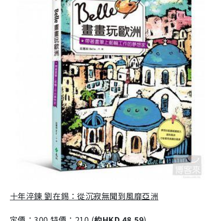
十年淬鍊 劉在錫：從沉寂無聞到風靡亞洲
定價：300 特價：210 (
約HKD 48.59
)