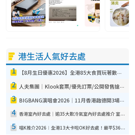
港生活人氣好去處
1
【8月生日優惠2026】全港85大食買玩著數攻略 自助餐/火鍋放題同行免費＋誠品/DONKI送現金券
2
人夫集團｜Klook套票/優先訂票/公開發售搶飛攻略！附票價.購票連結.場地座位表
3
BIGBANG演唱會2026｜11月香港啟德開3場！實名制VIP申請、優先購票攻略
4
香港室內好去處｜逾35大歎冷氣室內好去處推介 室內活動免費避雨無懼落雨
5
唱K推介2026︱全港13大卡啦OK好去處！最平$36起 日文K都有！(附地址+收費詳情)