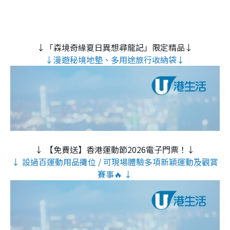
↓「森境奇緣夏日異想尋龍記」限定精品↓
↓漫遊秘境地墊、多用途旅行收納袋↓
↓ 【免費送】香港運動節2026電子門票！↓
↓ 設過百運動用品攤位 / 可現場體驗多項新穎運動及觀賞
賽事🔥 ↓