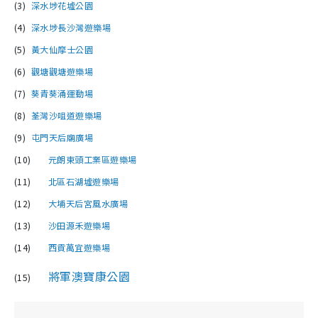
(3)
深水埗花墟公園
(4)
深水埗長沙灣遊樂場
(5)
黃大仙摩士公園
(6)
觀塘觀塘遊樂場
(7)
葵青葵涌運動場
(8)
荃灣沙咀道遊樂場
(9)
屯門天后廟廣場
(10)
元朗東頭工業區遊樂場
(11)
北區石湖墟遊樂場
(12)
大埔天后宮風水廣場
(13)
沙田源禾遊樂場
(14)
西貢萬宜遊樂場
將軍澳寶康公園
(15)