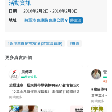
活動資訊
日期
2016年2月2日 - 2016年2月8日
地址
將軍澳寶康路寶康公園
將軍澳
香港年宵花市2016 (將軍澳寶康)
攝影
更多真實評價
風傳媒
營養教
旅遊攻略
生
香港
旅遊注意｜搭飛機帶尿袋標明mAh都會被沒收😱出發前切記檢查「1
#連皮帶籽都
（文章由風傳媒授權轉載） 準備前往韓國旅遊的民眾，近期要特別留
夏天其中一種時
閱讀更多
閱讀更多