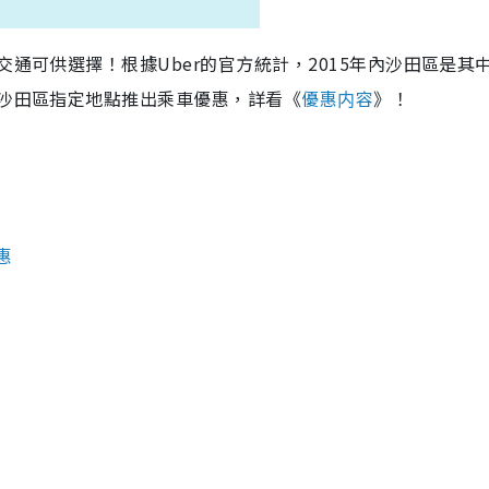
交通可供選擇！根據Uber的官方統計，2015年內沙田區是其
於沙田區指定地點推出乘車優惠，詳看《
優惠内容
》！
惠