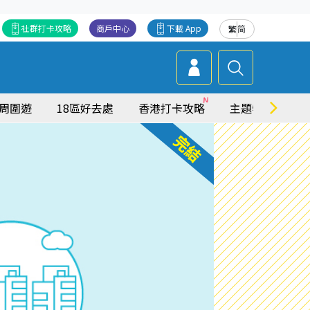
社群打卡攻略
商戶中心
下載 App
繁
简
周圍遊
18區好去處
香港打卡攻略
主題特集