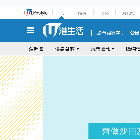
HK
Travel
Food
Beauty
熱門關鍵字：
公屋
演唱會
優惠著數
玩樂情報
購物