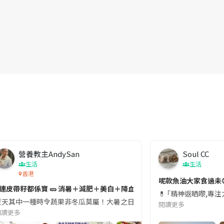
營養教主AndySan
Soul CC
生活
生活
香港
切記檢查「1標示」🚨
呢款魚油大家食過未
#連皮帶籽都係寶 🥒 消暑＋減肥＋美白＋降血脂
近期要特別留意隨身行李中的行動電源。一名旅客日前在機場安檢時，明明攜
💊 ｢精神返晒嚟,專
天其中一種時令蔬果非冬瓜莫屬！大暑之日，點都要飲碗冬瓜湯消暑解渴！除了解暑，冬瓜仲有
閱讀更多
閱讀更多