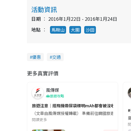
活動資訊
日期
2016年1月22日 - 2016年1月24日
地點
馬鞍山
大圍
沙田
優惠
交通
更多真實評價
風傳媒
旅遊攻略
旅遊注意｜搭飛機帶尿袋標明mAh都會被沒收😱出發前
（文章由風傳媒授權轉載） 準備前往韓國旅遊的民眾，
夏
閱讀更多