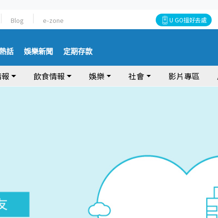
Blog
e-zone
U GO搵好去處
熱話
娛樂新聞
定期存款
情報
飲食情報
娛樂
社會
影片專區