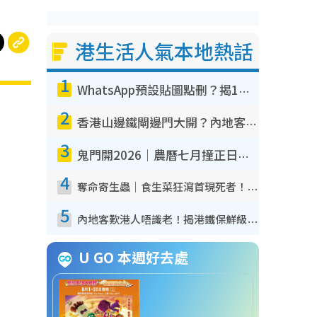
港生活人氣本地熱話
1
WhatsApp預設貼圖點刪？揭1招「反向操作」還原簡潔介面 附3步實測教學
2
香港山邊鐵閘邊門大開？內地客困惑意義何在！網民神回覆：呢種叫法理性防禦
3
鬼門開2026｜農曆七月撞正日全食特別邪？專家警告切忌做一事！揭4大禁忌+2招保平安
4
奪命寄生蟲｜食生菜狂瀉首現死者！疫潮惡化錄1.8萬宗病例 揭洗菜3大謬誤
5
內地客歎港人唔識老！揭港鐵保鮮級冷氣 港人求放過：咪投訴
U GO 本週好去處