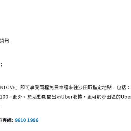
資訊;
;
HATINLOVE」即可享受兩程免費車程來往沙田區指定地點，包括
00。此外，於活動期間出示Uber收據，更可於沙田區的Ube
。
報料專線:
9610 1996