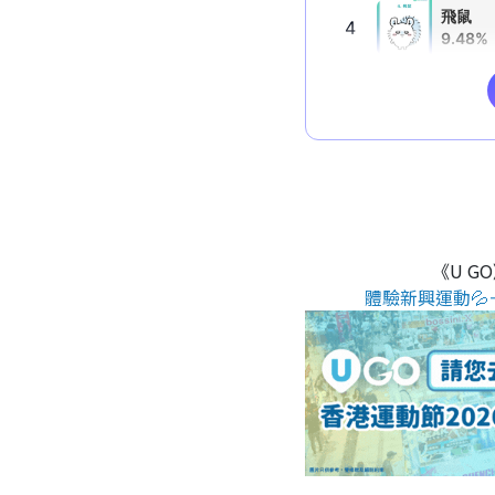
《U G
體驗新興運動💦