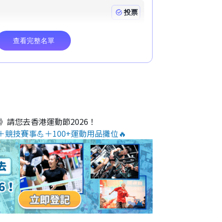
O》請您去香港運動節2026！
＋競技賽事💪＋100+運動用品攤位🔥