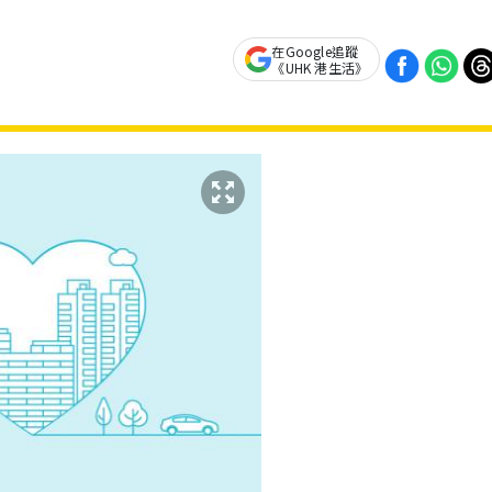
在Google追蹤
《UHK 港生活》