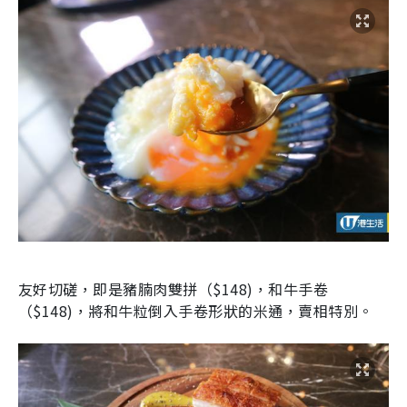
友好切磋，即是豬腩肉雙拼（
$148
)，和牛手卷
（
$148
)，將和牛粒倒入手卷形狀的米通，賣相特別。