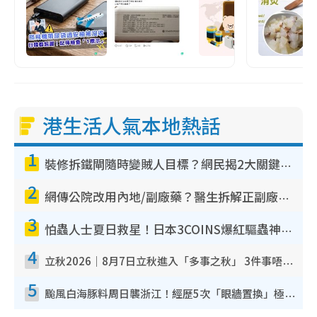
港生活人氣本地熱話
1
裝修拆鐵閘隨時變賊人目標？網民揭2大關鍵用途：裝新式等於白裝？附新舊鐵閘分別
2
網傳公院改用內地/副廠藥？醫生拆解正副廠分別 揭4類人換藥隨時出事
3
怕蟲人士夏日救星！日本3COINS爆紅驅蟲神器$45起 1招「全程免觸碰」輕鬆搞定小強
4
立秋2026｜8月7日立秋進入「多事之秋」 3件事唔做得！專家教6招開運 清枱頭／銀包納氣接好運
5
颱風白海豚料周日襲浙江！經歷5次「眼牆置換」極罕見 成登陸內地最長途颱風