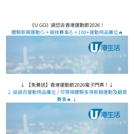
《U GO》請您去香港運動節2026！
體驗新興運動💦＋競技賽事💪＋100+運動用品攤位🔥
↓ 【免費送】香港運動節2026電子門票！↓
↓ 設過百運動用品攤位 / 可現場體驗多項新穎運動及觀賞
賽事🔥 ↓