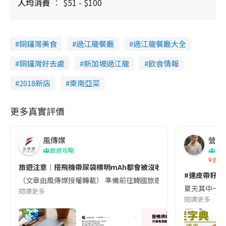
人均消費
$51 - $100
銅鑼灣美食
過江龍餐廳
過江龍餐廳大全
銅鑼灣好去處
新加坡過江龍
飲食情報
2018新店
東南亞菜
更多真實評價
風傳媒
營養教
旅遊攻略
生
香港
旅遊注意｜搭飛機帶尿袋標明mAh都會被沒收😱出發前切記檢查「1
#連皮帶籽都
（文章由風傳媒授權轉載） 準備前往韓國旅遊的民眾，近期要特別留
夏天其中一種時
閱讀更多
閱讀更多