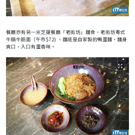
餐廳亦有另一米芝蓮餐廳「老街坊」麵食，老街坊粵式
牛腩牛筋面（午市$72) ，麵底是自家製的鴨蛋麵，麵身
爽口，入口有蛋香味。