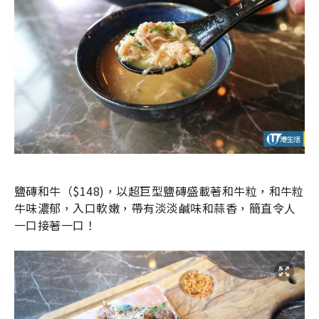
鹽磚和牛（
$148
)，以超巨型鹽磚盛載著和牛粒，和牛粒
牛味濃郁，入口軟嫩，帶有淡淡鹹味和蒜香，簡直令人
一口接著一口！