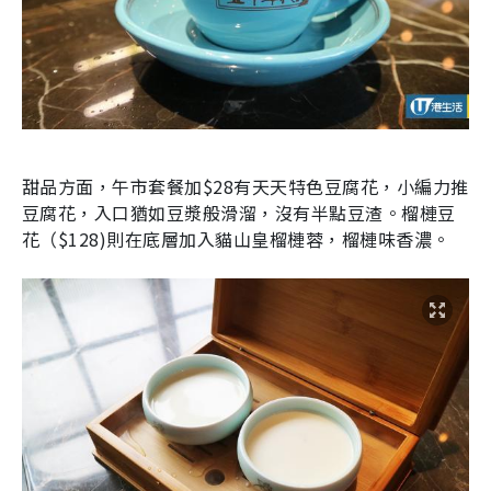
甜品方面，午市套餐加
$28
有天天特色豆腐花，小編力推
豆腐花，入口猶如豆漿般滑溜，沒有半點豆渣。榴槤豆
花（
$128
)則在底層加入貓山皇榴槤蓉，榴槤味香濃。