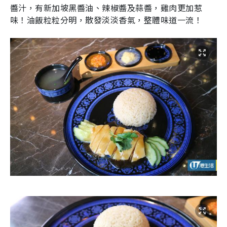
醬汁，有新加坡黑醬油、辣椒醬及蒜醬，雞肉更加惹
味！油飯粒粒分明，散發淡淡香氣，整體味道一流！