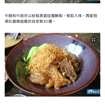
牛腩和牛筋亦以秘製黑磨豉醬醃製，軟腍入味，再配搭
黑松露雜菌醬的自家製
XO
醬。