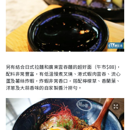
另有結合日式拉麵和廣東雲吞麵的超好面（午市$88)，
配料非常豐富，有低溫慢煮叉燒、港式蝦肉雲吞、流心
蛋及薯絲炸蝦，炸蝦非常香口，搭配檸檬草、香蘭葉、
洋蔥及大蒜香味的自家製醬汁撈勻。