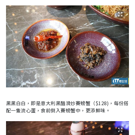
黑黑白白，即是意大利黑醋滑炒賽螃蟹（
$128
)，每份搭
配一隻流心蛋，食前倒入賽螃蟹中，更添鮮味。