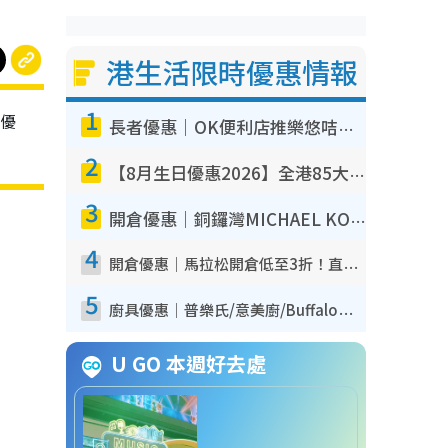
港生活限時優惠情報
1
優
長者優惠｜OK便利店推樂悠咭優惠！買麵包/牛奶/保健品拍卡即減
2
【8月生日優惠2026】全港85大食買玩著數攻略 自助餐/火鍋放題同行免費＋誠品/DONKI送現金券
3
開倉優惠｜銅鑼灣MICHAEL KORS開倉低至17折！直擊$500起買手袋/銀包/鞋款 必買經典Jet Set系列
4
開倉優惠｜馬拉松開倉低至3折！直擊$99起買adidas／New Balance／Puma鞋款 STANLEY保溫杯劈價至$119起
5
廚具優惠｜普樂氏/意美廚/Buffalo廚具低至3折！$89起買煎鍋／炒鑊／個人鍋 同場小家電激減至$99起
U GO 本週好去處