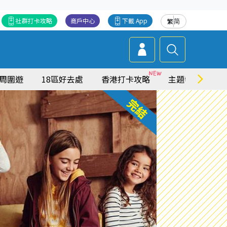
社群打卡攻略
商戶中心
下載 App
繁
简
周圍遊
18區好去處
香港打卡攻略
主題特集