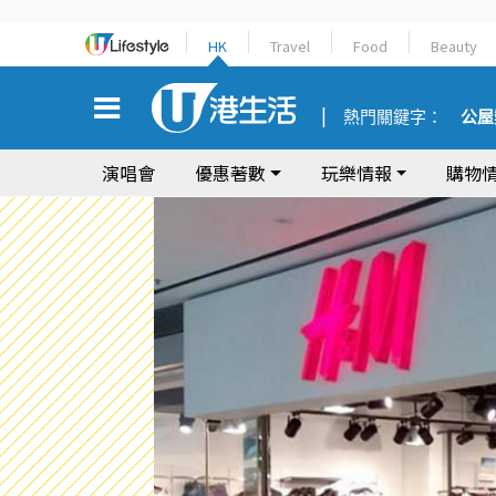
HK
Travel
Food
Beauty
熱門關鍵字：
公屋
演唱會
優惠著數
玩樂情報
購物