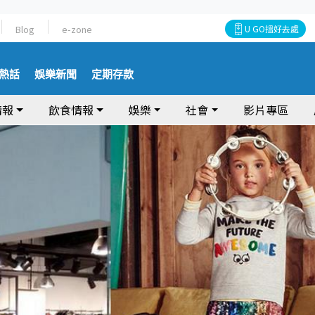
Blog
e-zone
U GO搵好去處
熱話
娛樂新聞
定期存款
情報
飲食情報
娛樂
社會
影片專區