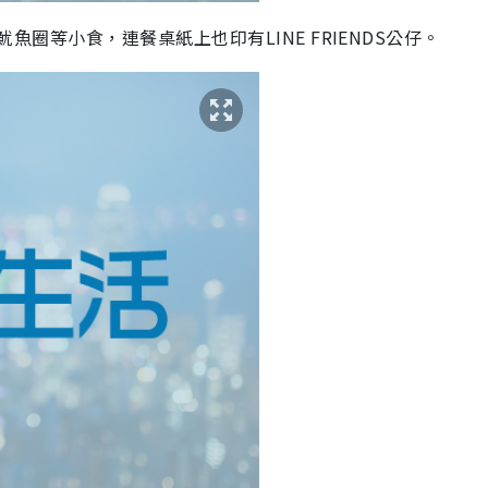
魚圈等小食，連餐桌紙上也印有LINE FRIENDS公仔。