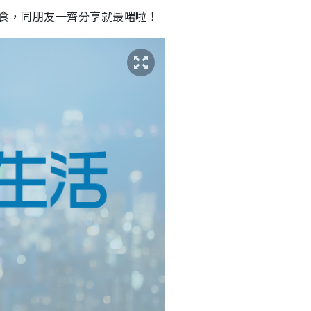
小食，同朋友一齊分享就最啱啦！