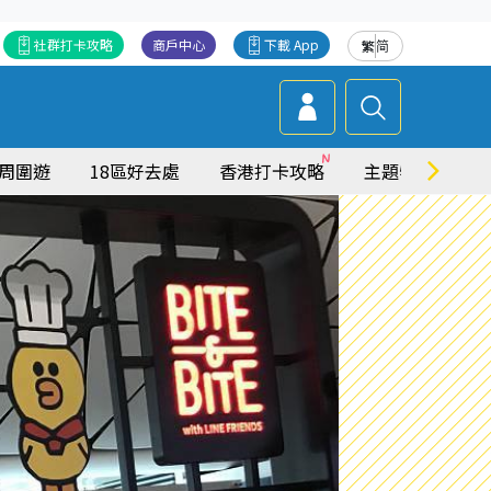
社群打卡攻略
商戶中心
下載 App
繁
简
周圍遊
18區好去處
香港打卡攻略
主題特集