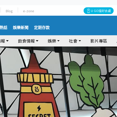
Blog
e-zone
U GO搵好去處
熱話
娛樂新聞
定期存款
情報
飲食情報
娛樂
社會
影片專區