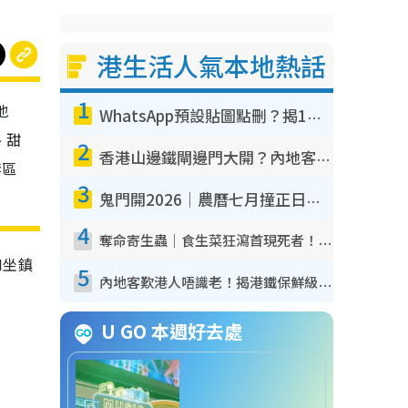
港生活人氣本地熱話
1
地
WhatsApp預設貼圖點刪？揭1招「反向操作」還原簡潔介面 附3步實測教學
、甜
2
香港山邊鐵閘邊門大開？內地客困惑意義何在！網民神回覆：呢種叫法理性防禦
禁區
3
鬼門開2026｜農曆七月撞正日全食特別邪？專家警告切忌做一事！揭4大禁忌+2招保平安
4
奪命寄生蟲｜食生菜狂瀉首現死者！疫潮惡化錄1.8萬宗病例 揭洗菜3大謬誤
N坐鎮
5
內地客歎港人唔識老！揭港鐵保鮮級冷氣 港人求放過：咪投訴
U GO 本週好去處