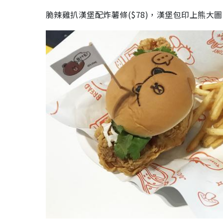
脆辣雞扒漢堡配炸薯條(
$78
)，漢堡包印上熊大