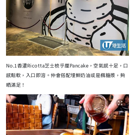
No.1香濃Ricotta芝士梳乎厘Pancake，空氣感十足，口
感鬆軟，入口即溶。仲會搭配埋鮮奶油或是楓糖漿，夠
晒滿足！