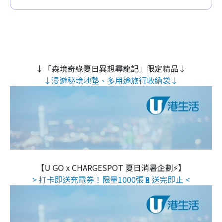
↓「森境奇緣夏日異想尋龍記」限定精品↓
↓漫遊秘境地墊、多用途旅行收納袋↓
【U GO x CHARGESPOT 夏日消暑企劃⚡】
> 打卡即送充電券！限量1000張🔋送完即止 <