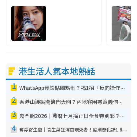
港生活人氣本地熱話
1
WhatsApp預設貼圖點刪？揭1招「反向操作」還原簡潔介面 附3步實測教學
2
香港山邊鐵閘邊門大開？內地客困惑意義何在！網民神回覆：呢種叫法理性防禦
3
鬼門開2026｜農曆七月撞正日全食特別邪？專家警告切忌做一事！揭4大禁忌+2招保平安
4
奪命寄生蟲｜食生菜狂瀉首現死者！疫潮惡化錄1.8萬宗病例 揭洗菜3大謬誤