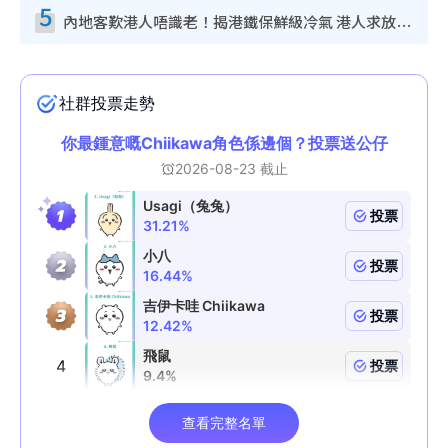
5
內地客歎港人唔識老！揭港鐵保鮮級冷氣 港人求放過：咪投訴