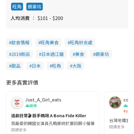
旺角
朗豪坊
人均消費
$101 - $200
飲食情報
旺角美食
旺角好去處
2019新店
日本過江龍
美食
朗豪坊
甜品
日本
旺角
大阪
更多真實評價
Just_A_Girl_eats
co c
娛樂
吹
台灣
追劇日常🎬 殺手媽咪 A Bona Fide Killer
台灣地鐵宣
我最愛的韓國女演員孔曉振終於要回歸小螢幕啦!這次的劇本改編自同名
閱讀更多
閱讀更多