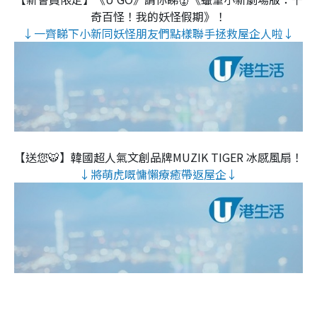
奇百怪！我的妖怪假期》！
↓一齊睇下小新同妖怪朋友們點樣聯手拯救屋企人啦↓
【送您🐯】韓國超人氣文創品牌MUZIK TIGER 冰感風扇！
↓將萌虎嘅慵懶療癒帶返屋企↓