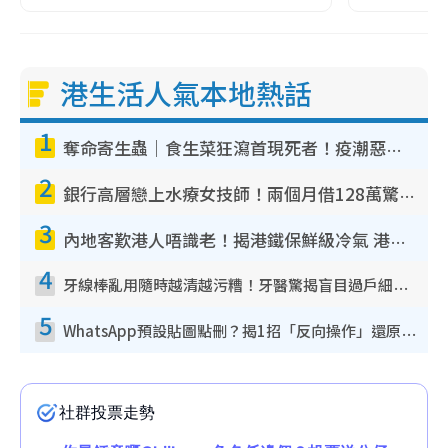
港生活人氣本地熱話
1
奪命寄生蟲｜食生菜狂瀉首現死者！疫潮惡化錄1.8萬宗病例 揭洗菜3大謬誤
2
銀行高層戀上水療女技師！兩個月借128萬驚覺「沉船」沉落火海 揭背後疑似邪教操控賣淫
3
內地客歎港人唔識老！揭港鐵保鮮級冷氣 港人求放過：咪投訴
4
牙線棒亂用隨時越清越污糟！牙醫驚揭盲目過戶細菌恐致蛀牙：呢種先係日常真保養
5
WhatsApp預設貼圖點刪？揭1招「反向操作」還原簡潔介面 附3步實測教學