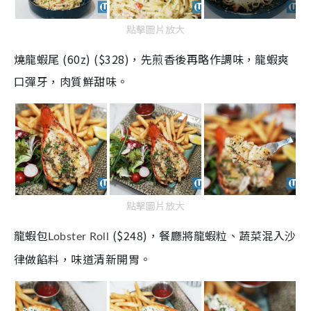
點擊圖片放大
燒龍蝦尾
(
60z
)
(
$328
)，
先煎香後再略作調味，龍蝦爽
口彈牙，肉質鮮甜味。
點擊圖片放大
龍蝦包
(
$248
)，餐廳
將龍蝦粒、蔬菜混入沙
Lobster Roll
律做餡料，味道清新開胃。