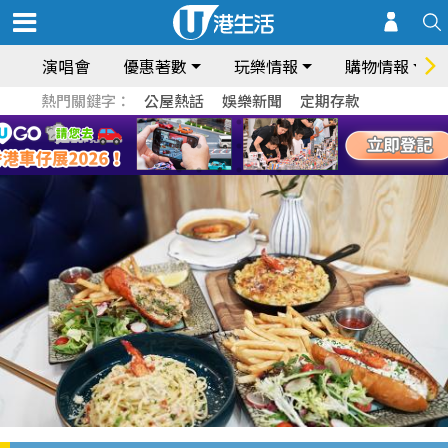
演唱會
優惠著數
玩樂情報
購物情報
熱門關鍵字：
公屋熱話
娛樂新聞
定期存款