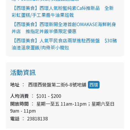
【西環美食】西環人氣粉藍純素Café推新品 全新
彩虹蛋糕/手工果醬牛油果班戟
【西環美食】西環新開全港首創OMAKASE海鮮剌身
丼店 推指定丼飯半價限定優惠
【西環美食】人氣平民食店兩草進駐西營盤 $30豬
油渣溫泉蛋飯/肉骨茶小籠包
活動資訊
地址
西環西營盤第二街6-8號地舖
西環
人均消費
$101 - $200
開放時間
星期一至五 11am-11pm；星期六至日
9am - 11pm
電話
23818138