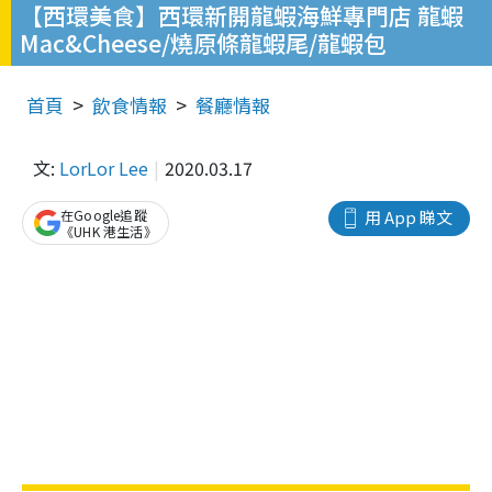
【西環美食】西環新開龍蝦海鮮專門店 龍蝦
Mac&Cheese/燒原條龍蝦尾/龍蝦包
首頁
飲食情報
餐廳情報
文:
LorLor Lee
2020.03.17
在Google追蹤
用 App 睇文
《UHK 港生活》