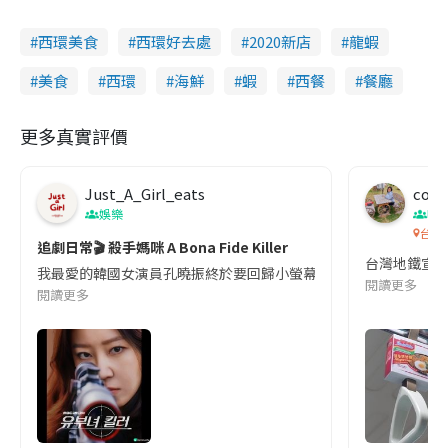
西環美食
西環好去處
2020新店
龍蝦
美食
西環
海鮮
蝦
西餐
餐廳
更多真實評價
Just_A_Girl_eats
co c
娛樂
吹
台灣
追劇日常🎬 殺手媽咪 A Bona Fide Killer
台灣地鐵宣
我最愛的韓國女演員孔曉振終於要回歸小螢幕啦!這次的劇本改編自同名
閱讀更多
閱讀更多