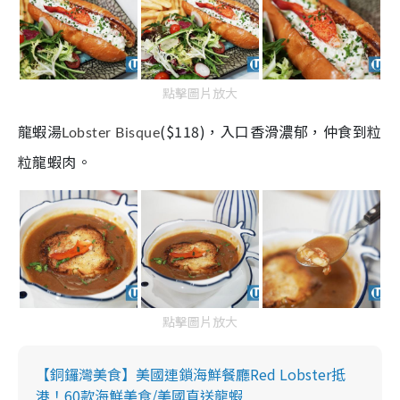
點擊圖片放大
龍蝦湯
($118)，入口香滑濃郁，仲食到粒
Lobster
Bisque
粒龍蝦肉。
點擊圖片放大
【銅鑼灣美食】美國連鎖海鮮餐廳Red Lobster抵
港！60款海鮮美食/美國直送龍蝦