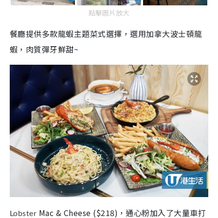
點擊圖片放大
餐廳提供多款龍蝦主題菜式選擇，選用加拿大波士頓龍
蝦，肉質彈牙鮮甜~
Mac & Cheese
(
$218
)，
通心粉加入了大量車打
Lobster