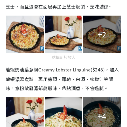
芝士，而且還會在面層再加上芝士焗製，芝味濃郁~
+2
點擊圖片放大
龍蝦奶油扁意粉
(
$248
)，加入
Creamy Lobster Linguine
龍蝦濃湯煮製，再用蒜頭、羅勒、白酒、檸檬汁等調
味。意粉散發濃郁龍蝦味，帶點酒香，不會過膩。
+4