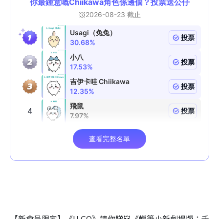
【新會員限定】《U GO》請你睇👹《蠟筆小新劇場版：千