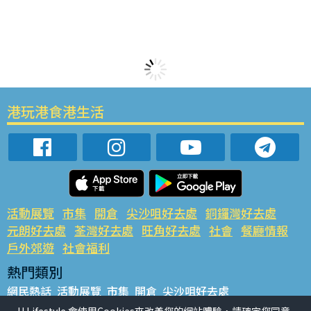
港玩港食港生活
活動展覽
市集
開倉
尖沙咀好去處
銅鑼灣好去處
元朗好去處
荃灣好去處
旺角好去處
社會
餐廳情報
戶外郊遊
社會福利
熱門類別
網民熱話
活動展覽
市集
開倉
尖沙咀好去處
銅鑼灣好去處
元朗好去處
荃灣好去處
旺角好去處
社會