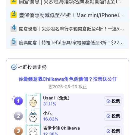
開倉優惠 | 尖沙咀海港城名牌波鞋開倉低至1折！On鞋$899起／Joy&Peace鞋履$98起
3
豐澤優惠勁減低至44折！Mac mini/iPhone17Pro大減價！廚房家電$220起
4
開倉優惠｜尖沙咀名牌行李箱開倉低至4折！一連5日 American Tourister/ace./Hallmark $200起！
5
廚具開倉｜特福Tefal廚具/家電開倉低至3折！$220起買平底鍋/炒鑊/湯煲！電飯煲/吸塵機/燙斗$418起