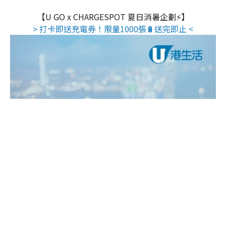
【U GO x CHARGESPOT 夏日消暑企劃⚡】
> 打卡即送充電券！限量1000張🔋送完即止 <