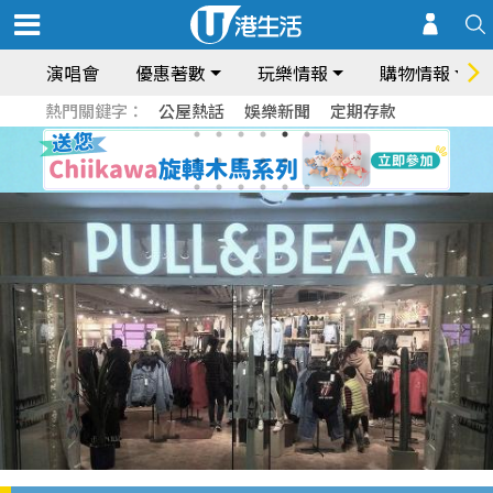
演唱會
優惠著數
玩樂情報
購物情報
熱門關鍵字：
公屋熱話
娛樂新聞
定期存款