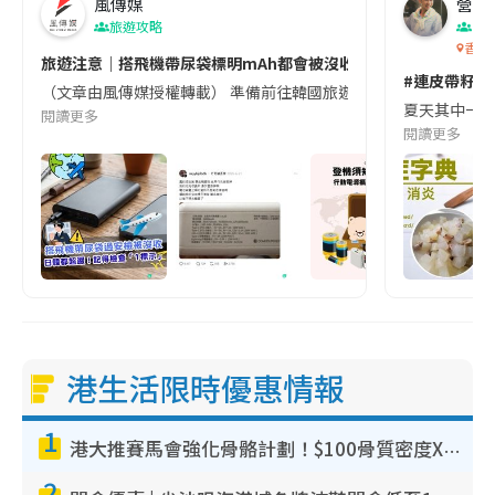
風傳媒
營養教
旅遊攻略
生
香港
旅遊注意｜搭飛機帶尿袋標明mAh都會被沒收😱出發前切記檢查「1
#連皮帶籽都
（文章由風傳媒授權轉載） 準備前往韓國旅遊的民眾，近期要特別留
夏天其中一種時
閱讀更多
閱讀更多
港生活限時優惠情報
1
港大推賽馬會強化骨骼計劃！$100骨質密度X光檢查 完成免費運動訓練送超市禮券！附參加資格
2