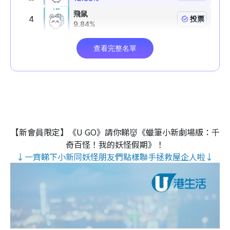
【新會員限定】《U GO》請你睇👹《蠟筆小新劇場版：千
奇百怪！我的妖怪假期》！
↓一齊睇下小新同妖怪朋友們點樣聯手拯救屋企人啦↓