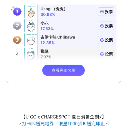
【U GO x CHARGESPOT 夏日消暑企劃⚡】
> 打卡即送充電券！限量1000張🔋送完即止 <