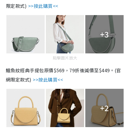
限定款式)
>>
按此購買
<<
+3
點擊圖片放大
鱷魚紋經典手提包原價$569，79折後減價至$449。(官
網限定款式)
>>
按此購買
<<
+2