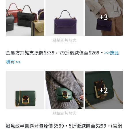
+3
點擊圖片放大
金屬方扣短夾原價
$339
，
79
折後減價至
$269
。
>>
按此
購買
<<
+2
點擊圖片放大
鱷魚紋半圓斜背包原價$599，5折後減價至$299。(官網