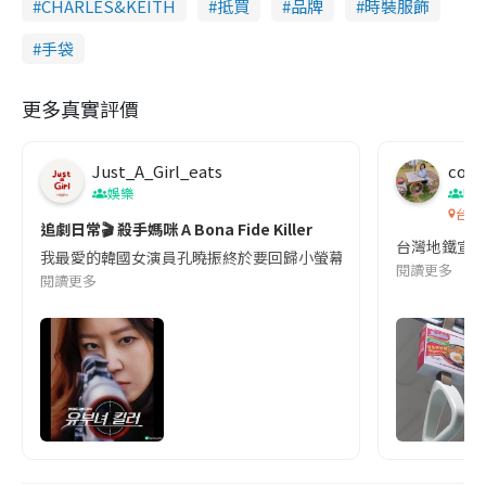
CHARLES&KEITH
抵買
品牌
時裝服飾
手袋
更多真實評價
Just_A_Girl_eats
co c
娛樂
吹
台灣
追劇日常🎬 殺手媽咪 A Bona Fide Killer
台灣地鐵宣
我最愛的韓國女演員孔曉振終於要回歸小螢幕啦!這次的劇本改編自同名
閱讀更多
閱讀更多