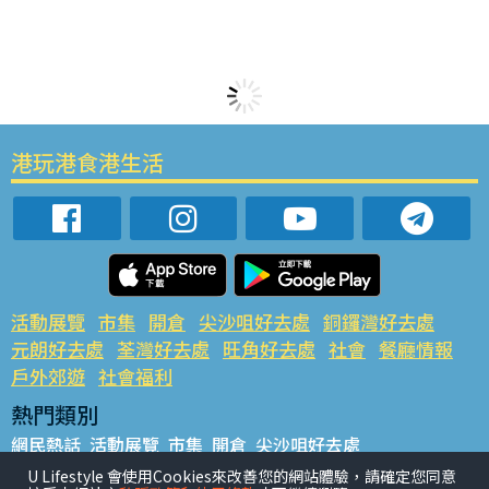
港玩港食港生活
活動展覽
市集
開倉
尖沙咀好去處
銅鑼灣好去處
元朗好去處
荃灣好去處
旺角好去處
社會
餐廳情報
戶外郊遊
社會福利
熱門類別
網民熱話
活動展覽
市集
開倉
尖沙咀好去處
銅鑼灣好去處
元朗好去處
荃灣好去處
旺角好去處
社會
U Lifestyle 會使用Cookies來改善您的網站體驗，請確定您同意