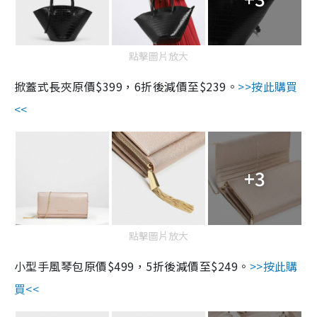
點擊圖片放大
掀蓋式長夾原價
$399
，
6
折後減價至
$239
。
>>
按此購買
<<
+3
點擊圖片放大
小型手風琴包原價
$499
，
5
折後減價至
$249
。
>>
按此購
買
<<