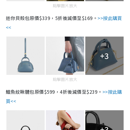
點擊圖片放大
迷你貝殼包原價
$339
，
5
折後減價至
$169
。
>>
按此購買
<<
+3
點擊圖片放大
鱷魚紋鞦韆包原價
$599
，
4
折後減價至
$239
。
>>
按此購
買
<<
+3