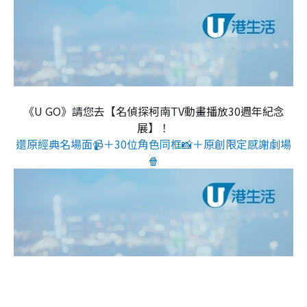
《U GO》請您去【名偵探柯南TV動畫播放30週年紀念
展】！
還原經典名場面📹＋30位角色同框📸＋原創限定感謝劇場
🍿