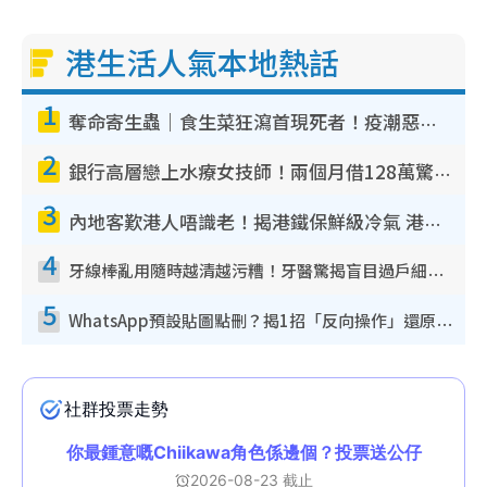
港生活人氣本地熱話
1
奪命寄生蟲｜食生菜狂瀉首現死者！疫潮惡化錄1.8萬宗病例 揭洗菜3大謬誤
2
銀行高層戀上水療女技師！兩個月借128萬驚覺「沉船」沉落火海 揭背後疑似邪教操控賣淫
3
內地客歎港人唔識老！揭港鐵保鮮級冷氣 港人求放過：咪投訴
4
牙線棒亂用隨時越清越污糟！牙醫驚揭盲目過戶細菌恐致蛀牙：呢種先係日常真保養
5
WhatsApp預設貼圖點刪？揭1招「反向操作」還原簡潔介面 附3步實測教學