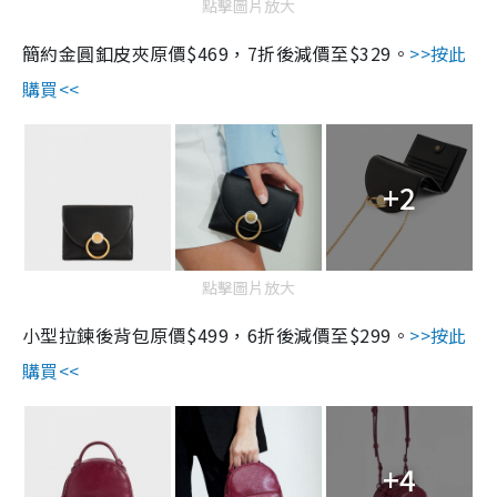
點擊圖片放大
簡約金圓釦皮夾原價
$469
，
7
折後減價至
$329
。
>>
按此
購買
<<
+2
點擊圖片放大
小型拉鍊後背包原價
$499
，
6
折後減價至
$299
。
>>
按此
購買
<<
+4