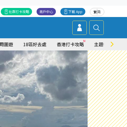
社群打卡攻略
商戶中心
下載 App
繁
简
周圍遊
18區好去處
香港打卡攻略
主題特集