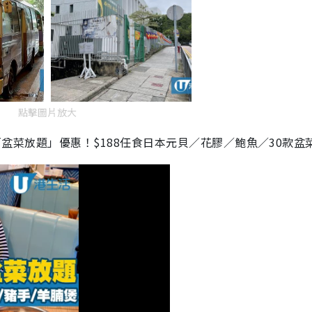
點擊圖片放大
鐘「盆菜放題」優惠！$188任食日本元貝／花膠／鮑魚／30款盆