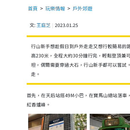
首頁
玩樂情報
戶外郊遊
文:
王庭芝
2023.01.25
行山新手想趁假日到戶外走走又想行較簡易的
高230米，全程大約30分鐘行完，輕鬆登頂
坦，偶爾需要穿過大石，行山新手都可以嘗試
走。
首先，在天后站搭49M小巴，
在寶馬山總站落車
紅香爐峰
。