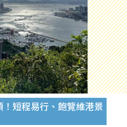
頂！短程易行、飽覽維港景