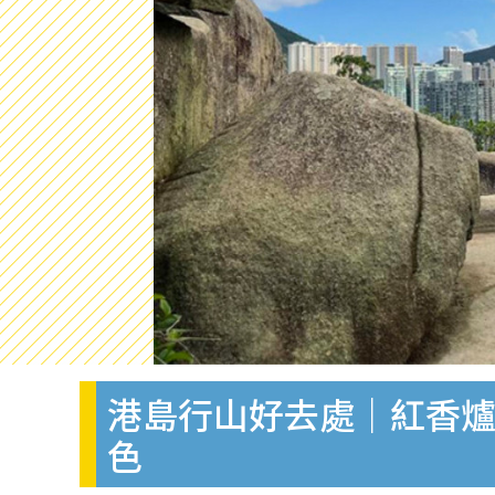
港島行山好去處｜紅香爐
色