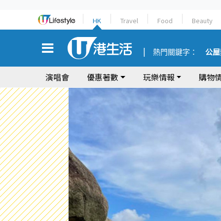
HK
Travel
Food
Beauty
熱門關鍵字：
公屋
演唱會
優惠著數
玩樂情報
購物