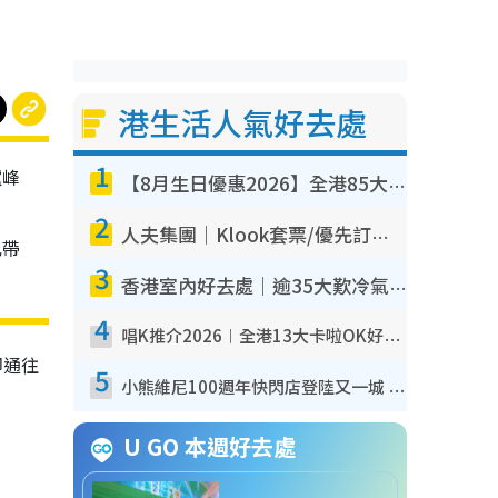
港生活人氣好去處
1
爐峰
【8月生日優惠2026】全港85大食買玩著數攻略 自助餐/火鍋放題同行免費＋誠品/DONKI送現金券
2
人夫集團｜Klook套票/優先訂票/公開發售搶飛攻略！附票價.購票連結.場地座位表
己帶
3
香港室內好去處｜逾35大歎冷氣室內好去處推介 室內活動免費避雨無懼落雨
4
唱K推介2026︱全港13大卡啦OK好去處！最平$36起 日文K都有！(附地址+收費詳情)
即通往
5
小熊維尼100週年快閃店登陸又一城 重現百畝森林經典場景／獨家限定盲盒登場／專屬DIY香水
U GO 本週好去處