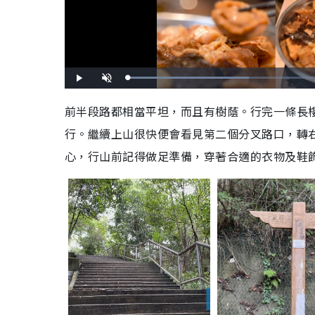
L
P
U
o
l
n
a
a
m
d
y
u
前半段路都相當平坦，而且有樹蔭。行完一條長
e
t
d
e
:
行。繼續上山很快便會看見第二個分叉路口，轉
4
1
.
5
心，行山前記得做足準備，穿著合適的衣物及鞋
4
%