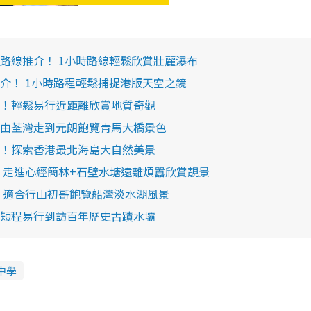
路線推介！ 1小時路線輕鬆欣賞壯麗瀑布
介！ 1小時路程輕鬆捕捉港版天空之鏡
！輕鬆易行近距離欣賞地質奇觀
由荃灣走到元朗飽覽青馬大橋景色
！探索香港最北海島大自然美景
 走進心經簡林+石壁水塘遠離煩囂欣賞靚景
 適合行山初哥飽覽船灣淡水湖風景
短程易行到訪百年歷史古蹟水壩
中學