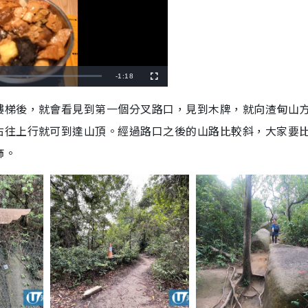
R
-
1:18
F
u
l
e
l
樓梯後，就會看見到第一個分叉路口，見到木牌，就向渣甸山
s
c
m
r
右往上行就可到達山頂。經過路口之後的山路比較斜，大家要
e
e
a
n
飾。
i
n
i
n
g
T
i
m