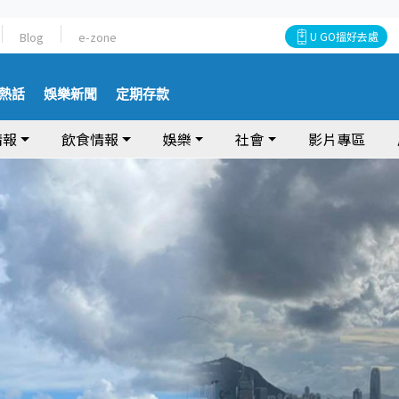
Blog
e-zone
U GO搵好去處
熱話
娛樂新聞
定期存款
情報
飲食情報
娛樂
社會
影片專區