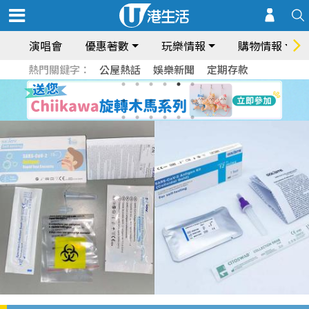
演唱會
優惠著數
玩樂情報
購物情報
熱門關鍵字：
公屋熱話
娛樂新聞
定期存款