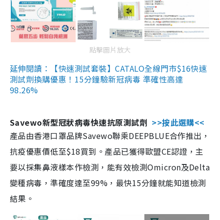
點擊圖片放大
延伸閱讀：【快速測試套裝】CATALO全線門市$16快速
測試劑換購優惠！15分鐘驗新冠病毒 準確性高達
98.26%
Savewo新型冠狀病毒快速抗原測試劑
>>按此選購<<
產品由香港口罩品牌Savewo聯乘DEEPBLUE合作推出，
抗疫優惠價低至$18買到。產品已獲得歐盟CE認證，主
要以採集鼻液樣本作檢測，能有效檢測Omicron及Delta
變種病毒，準確度達至99%，最快15分鐘就能知道檢測
結果。