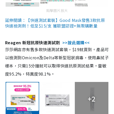
點擊圖片放大
延伸閱讀：【快速測試套裝】Good Mask發售3款抗原
快速檢測劑！低至$15/支 獲歐盟認證+無限購數量
Reagen 新冠抗原快速測試劑
>>按此選購<<
莎莎網店亦有售多款快速測試套裝，$19就買到。產品可
以檢測到Omicron及Delta等新型冠狀病毒，使用鼻拭子
樣本，只需15分鐘就可以取得快速抗原測試結果。靈敏
度95.2%，特異度98.1%。
+2