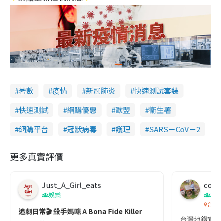
著數
疫情
新冠肺炎
快速測試套裝
快速測試
網購優惠
歐盟
衞生署
網購平台
冠狀病毒
護理
SARS－CoV－2
更多真實評價
Just_A_Girl_eats
co c
娛樂
吹
台灣
追劇日常🎬 殺手媽咪 A Bona Fide Killer
台灣地鐵宣