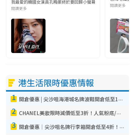
我最愛的韓國女演員孔曉振終於要回歸小螢幕啦!這次的劇本改編自同名
閱讀更多
閱讀更多
港生活限時優惠情報
1
開倉優惠 | 尖沙咀海港城名牌波鞋開倉低至1折！On鞋$899起／Joy&Peace鞋履$98起
2
CHANEL美妝限時減價低至3折！人氣粉底/唇膏/精華液低至$275！COCO香水都有平
3
開倉優惠｜尖沙咀名牌行李箱開倉低至4折！一連5日 American Tourister/ace./Hallmark $200起！