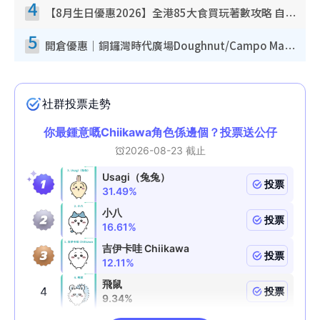
4
【8月生日優惠2026】全港85大食買玩著數攻略 自助餐/火鍋放題同行免費＋誠品/DONKI送現金券
5
開倉優惠｜銅鑼灣時代廣場Doughnut/Campo Marzio開倉低至1折！背囊、書包、手袋劈價$200起