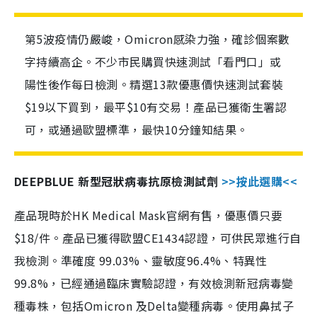
第5波疫情仍嚴峻，Omicron感染力強，確診個案數
字持續高企。不少市民購買快速測試「看門口」或
陽性後作每日檢測。精選13款優惠價快速測試套裝
$19以下買到，最平$10有交易！產品已獲衛生署認
可，或通過歐盟標準，最快10分鐘知結果。
DEEPBLUE 新型冠狀病毒抗原檢測試劑
>>按此選購<<
產品現時於HK Medical Mask官網有售，優惠價只要
$18/件。產品已獲得歐盟CE1434認證，可供民眾進行自
我檢測。準確度 99.03%、靈敏度96.4%、特異性
99.8%，已經通過臨床實驗認證，有效檢測新冠病毒變
種毒株，包括Omicron 及Delta變種病毒。使用鼻拭子