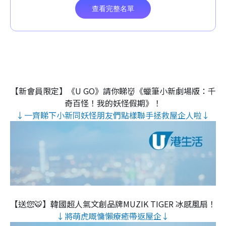
【新會員限定】《U GO》請你睇👹《蠟筆小新劇場版：千
奇百怪！我的妖怪假期》！
↓一齊睇下小新同妖怪朋友們點樣聯手拯救屋企人啦↓
【送您🐯】韓國超人氣文創品牌MUZIK TIGER 冰感風扇！
↓將萌虎嘅慵懶療癒帶返屋企↓