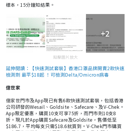
樣本，15分鐘知結果。
+2
點擊圖片放大
延伸閱讀：【快速測試套裝】香港口罩品牌開賣2款快速
檢測劑 最平$18起 ！可檢測Delta/Omicron病毒
億世家
億家世門市及App現已有售6款快速測試套裝，包括香港
公司研發的Wesail、Goldsite、Safecare、及V-Chek。
App限定優惠，購買10支可享75折，而門市則10支8
折。現凡於App購買Safecare及Goldsite，售價低至
$186.7，平均每支只需$18.6就買到。V-Chek門市購買