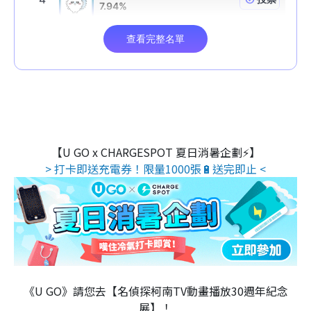
【U GO x CHARGESPOT 夏日消暑企劃⚡】
> 打卡即送充電券！限量1000張🔋送完即止 <
《U GO》請您去【名偵探柯南TV動畫播放30週年紀念
展】！