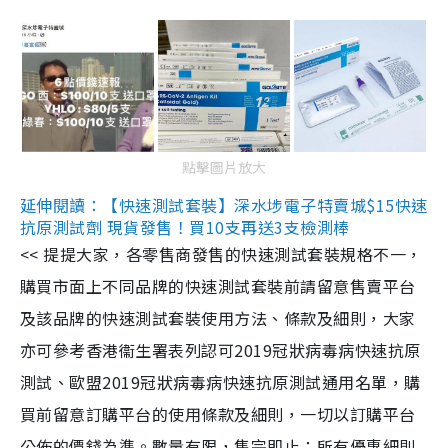
點擊圖片放大
延伸閱讀：【快速測試套裝】深水埗電子特賣城$15快速
抗原測試劑 現貨發售！買10支再送3支檢測棒
<< 提提大家，各零售商發售的快速測試套裝規格不一，
購買市面上不同品牌的快速測試套裝前請留意售賣平台
及該品牌的快速測試套裝使用方法、條款及細則，大家
亦可參考香港衞生署表列認可2019冠狀病毒病快速抗原
測試、歐盟2019冠狀病毒病快速抗原測試通用名單，購
買前留意訂購平台的使用條款及細則，一切以訂購平台
公佈的價錢為準。數量有限，售完即止；所有優惠細則