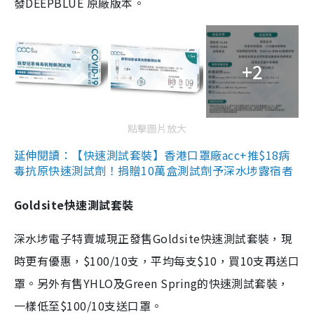
發DEEPBLUE 原廠版本。
+2
點擊圖片放大
延伸閱讀：【快速測試套裝】香港口罩廠acc+推$18病
毒抗原快速測試劑！捐贈10萬盒測試劑予深水埗露宿者
Goldsite快速測試套裝
深水埗電子特賣城現正發售Goldsite快速測試套裝，現
時更有優惠，$100/10支，平均每支$10，買10支再送口
罩。另外有售YHLO及Green Spring的快速測試套裝，
一樣低至$100/10支送口罩。