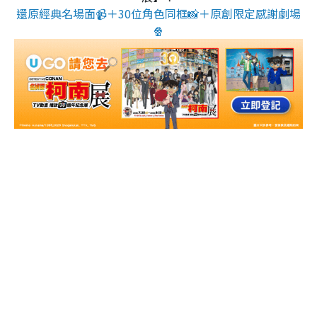
還原經典名場面📹＋30位角色同框📸＋原創限定感謝劇場
🍿