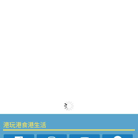
港玩港食港生活