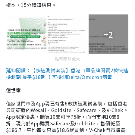
樣本，15分鐘知結果。
+2
點擊圖片放大
延伸閱讀：【快速測試套裝】香港口罩品牌開賣2款快速
檢測劑 最平$18起 ！可檢測Delta/Omicron病毒
億世家
億家世門市及App現已有售6款快速測試套裝，包括香港
公司研發的Wesail、Goldsite、Safecare、及V-Chek。
App限定優惠，購買10支可享75折，而門市則10支8
折。現凡於App購買Safecare及Goldsite，售價低至
$186.7，平均每支只需$18.6就買到。V-Chek門市購買