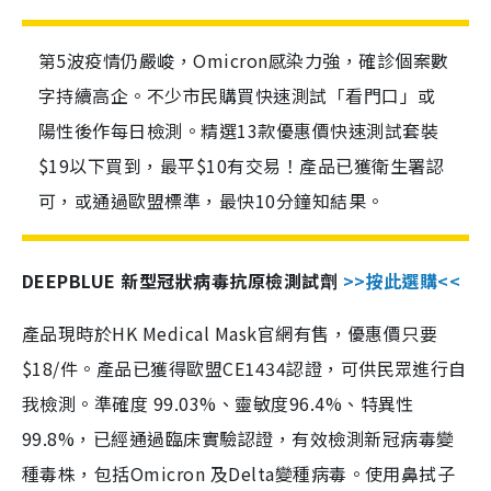
第5波疫情仍嚴峻，Omicron感染力強，確診個案數
字持續高企。不少市民購買快速測試「看門口」或
陽性後作每日檢測。精選13款優惠價快速測試套裝
$19以下買到，最平$10有交易！產品已獲衛生署認
可，或通過歐盟標準，最快10分鐘知結果。
DEEPBLUE 新型冠狀病毒抗原檢測試劑
>>按此選購<<
產品現時於HK Medical Mask官網有售，優惠價只要
$18/件。產品已獲得歐盟CE1434認證，可供民眾進行自
我檢測。準確度 99.03%、靈敏度96.4%、特異性
99.8%，已經通過臨床實驗認證，有效檢測新冠病毒變
種毒株，包括Omicron 及Delta變種病毒。使用鼻拭子