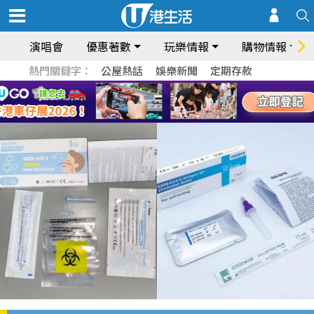
演唱會
優惠著數
玩樂情報
購物情報
熱門關鍵字：
公屋熱話
娛樂新聞
定期存款