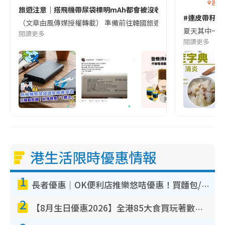
香港
旅遊注意｜搭飛機帶尿袋標明mAh都會被沒收😱出發前切記檢查「1
#連皮帶籽都
（文章由風傳媒授權轉載） 準備前往韓國旅遊的民眾，近期要特別留
夏天其中一種時
閱讀更多
閱讀更多
港生活限時優惠情報
1
長者優惠｜OK便利店推樂悠咭優惠！買麵包/牛奶/保健品拍卡即減
2
【8月生日優惠2026】全港85大食買玩著數攻略 自助餐/火鍋放題同行免費＋誠品/DONKI送現金券