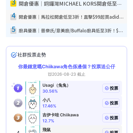
3
開倉優惠｜銅鑼灣MICHAEL KORS開倉低至17折！直擊$500起買手袋/銀包/鞋款 必買經典Jet Set系列
4
開倉優惠｜馬拉松開倉低至3折！直擊$99起買adidas／New Balance／Puma鞋款 STANLEY保溫杯劈價至$119起
5
廚具優惠｜普樂氏/意美廚/Buffalo廚具低至3折！$89起買煎鍋／炒鑊／個人鍋 同場小家電激減至$99起