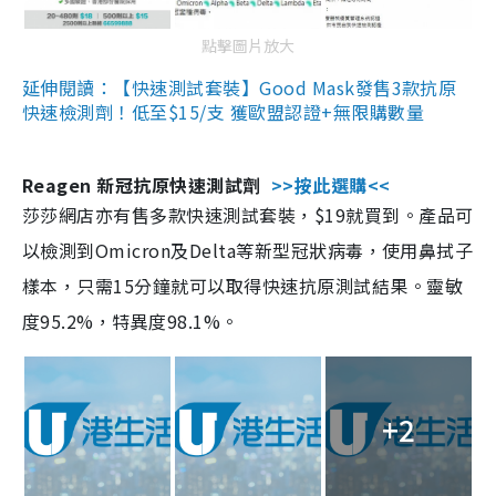
點擊圖片放大
延伸閱讀：【快速測試套裝】Good Mask發售3款抗原
快速檢測劑！低至$15/支 獲歐盟認證+無限購數量
Reagen 新冠抗原快速測試劑
>>按此選購<<
莎莎網店亦有售多款快速測試套裝，$19就買到。產品可
以檢測到Omicron及Delta等新型冠狀病毒，使用鼻拭子
樣本，只需15分鐘就可以取得快速抗原測試結果。靈敏
度95.2%，特異度98.1%。
+2