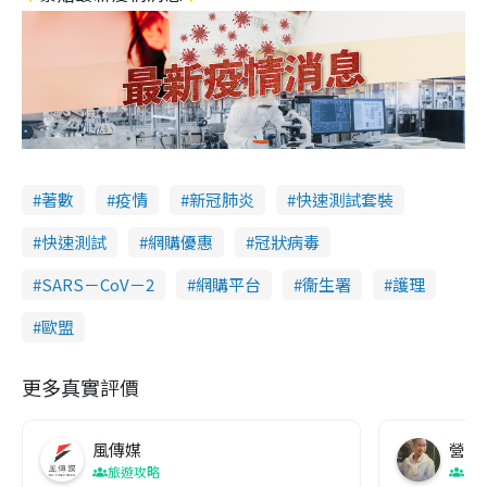
著數
疫情
新冠肺炎
快速測試套裝
快速測試
網購優惠
冠狀病毒
SARS－CoV－2
網購平台
衞生署
護理
歐盟
更多真實評價
風傳媒
營養教
旅遊攻略
生