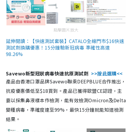
點擊圖片放大
延伸閱讀：【快速測試套裝】CATALO全線門市$16快速
測試劑換購優惠！15分鐘驗新冠病毒 準確性高達
98.26%
Savewo新型冠狀病毒快速抗原測試劑
>>按此選購<<
產品由香港口罩品牌Savewo聯乘DEEPBLUE合作推出，
抗疫優惠價低至$18買到。產品已獲得歐盟CE認證，主
要以採集鼻液樣本作檢測，能有效檢測Omicron及Delta
變種病毒，準確度達至99%，最快15分鐘就能知道檢測
結果。