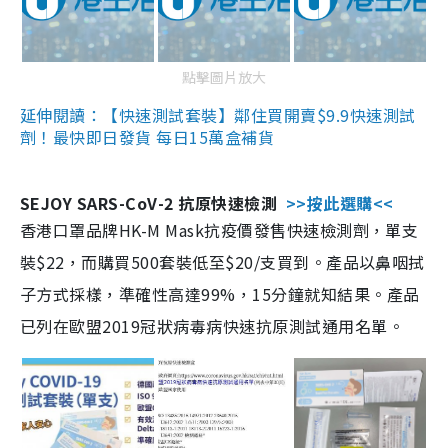
點擊圖片放大
延伸閱讀：【快速測試套裝】鄰住買開賣$9.9快速測試
劑！最快即日發貨 每日15萬盒補貨
SEJOY SARS-CoV-2 抗原快速檢測
>>按此選購<<
香港口罩品牌HK-M Mask抗疫價發售快速檢測劑，單支
裝$22，而購買500套裝低至$20/支買到。產品以鼻咽拭
子方式採樣，準確性高達99%，15分鐘就知結果。產品
已列在歐盟2019冠狀病毒病快速抗原測試通用名單。