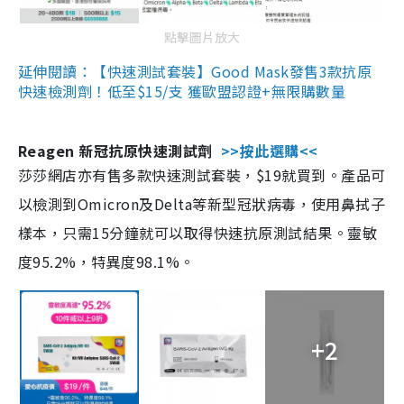
點擊圖片放大
延伸閱讀：【快速測試套裝】Good Mask發售3款抗原
快速檢測劑！低至$15/支 獲歐盟認證+無限購數量
Reagen 新冠抗原快速測試劑
>>按此選購<<
莎莎網店亦有售多款快速測試套裝，$19就買到。產品可
以檢測到Omicron及Delta等新型冠狀病毒，使用鼻拭子
樣本，只需15分鐘就可以取得快速抗原測試結果。靈敏
度95.2%，特異度98.1%。
+2