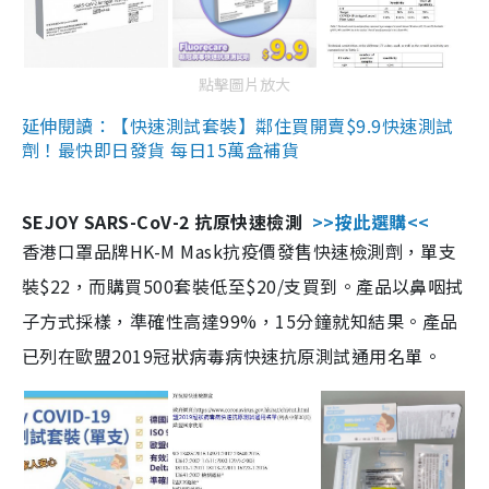
點擊圖片放大
延伸閱讀：【快速測試套裝】鄰住買開賣$9.9快速測試
劑！最快即日發貨 每日15萬盒補貨
SEJOY SARS-CoV-2 抗原快速檢測
>>按此選購<<
香港口罩品牌HK-M Mask抗疫價發售快速檢測劑，單支
裝$22，而購買500套裝低至$20/支買到。產品以鼻咽拭
子方式採樣，準確性高達99%，15分鐘就知結果。產品
已列在歐盟2019冠狀病毒病快速抗原測試通用名單。