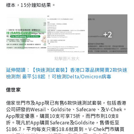
樣本，15分鐘知結果。
+2
點擊圖片放大
延伸閱讀：【快速測試套裝】香港口罩品牌開賣2款快速
檢測劑 最平$18起 ！可檢測Delta/Omicron病毒
億世家
億家世門市及App現已有售6款快速測試套裝，包括香港
公司研發的Wesail、Goldsite、Safecare、及V-Chek。
App限定優惠，購買10支可享75折，而門市則10支8
折。現凡於App購買Safecare及Goldsite，售價低至
$186.7，平均每支只需$18.6就買到。V-Chek門市購買