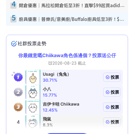
4
開倉優惠｜馬拉松開倉低至3折！直擊$99起買adidas／New Balance／Puma鞋款 STANLEY保溫杯劈價至$119起
5
廚具優惠｜普樂氏/意美廚/Buffalo廚具低至3折！$89起買煎鍋／炒鑊／個人鍋 同場小家電激減至$99起