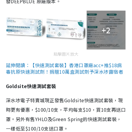
發DEEPBLUE 原廠版本。
+2
點擊圖片放大
延伸閱讀：【快速測試套裝】香港口罩廠acc+推$18病
毒抗原快速測試劑！捐贈10萬盒測試劑予深水埗露宿者
Goldsite快速測試套裝
深水埗電子特賣城現正發售Goldsite快速測試套裝，現
時更有優惠，$100/10支，平均每支$10，買10支再送口
罩。另外有售YHLO及Green Spring的快速測試套裝，
一樣低至$100/10支送口罩。