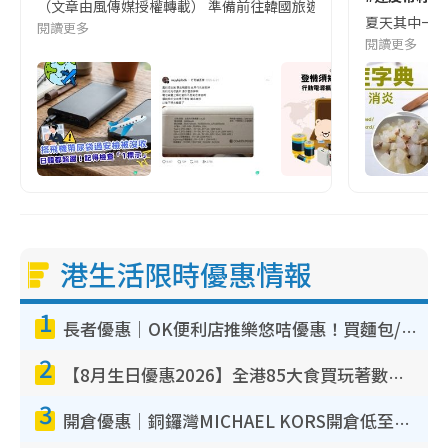
（文章由風傳媒授權轉載） 準備前往韓國旅遊的民眾，近期要特別留
夏天其中一種時
閱讀更多
閱讀更多
港生活限時優惠情報
1
長者優惠｜OK便利店推樂悠咭優惠！買麵包/牛奶/保健品拍卡即減
2
【8月生日優惠2026】全港85大食買玩著數攻略 自助餐/火鍋放題同行免費＋誠品/DONKI送現金券
3
開倉優惠｜銅鑼灣MICHAEL KORS開倉低至17折！直擊$500起買手袋/銀包/鞋款 必買經典Jet Set系列