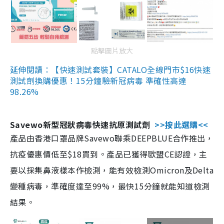
點擊圖片放大
延伸閱讀：【快速測試套裝】CATALO全線門市$16快速
測試劑換購優惠！15分鐘驗新冠病毒 準確性高達
98.26%
Savewo新型冠狀病毒快速抗原測試劑
>>按此選購<<
產品由香港口罩品牌Savewo聯乘DEEPBLUE合作推出，
抗疫優惠價低至$18買到。產品已獲得歐盟CE認證，主
要以採集鼻液樣本作檢測，能有效檢測Omicron及Delta
變種病毒，準確度達至99%，最快15分鐘就能知道檢測
結果。