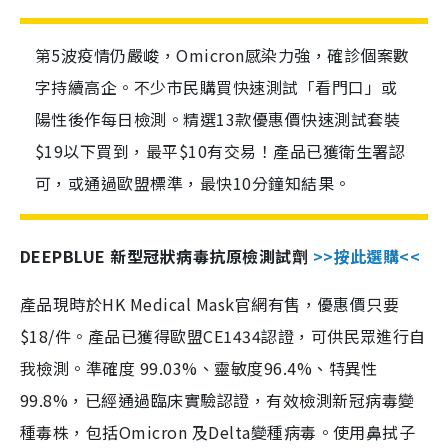
第5波疫情仍嚴峻，Omicron感染力強，確診個案數
字持續高企。不少市民購買快速測試「看門口」或
陽性後作每日檢測。精選13款優惠價快速測試套裝
$19以下買到，最平$10有交易！產品已獲衛生署認
可，或通過歐盟標準，最快10分鐘知結果。
DEEPBLUE 新型冠狀病毒抗原檢測試劑
>>按此選購<<
產品現時於HK Medical Mask官網有售，優惠價只要
$18/件。產品已獲得歐盟CE1434認證，可供民眾進行自
我檢測。準確度 99.03%、靈敏度96.4%、特異性
99.8%，已經通過臨床實驗認證，有效檢測新冠病毒變
種毒株，包括Omicron 及Delta變種病毒。使用鼻拭子