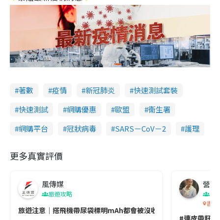
著數
疫情
新冠肺炎
快速測試套裝
快速測試
網購優惠
歐盟
衞生署
網購平台
冠狀病毒
SARS－CoV－2
護理
更多真實評價
風傳媒
營養教
旅遊攻略
生
香港
旅遊注意｜搭飛機帶尿袋標明mAh都會被沒收😱出發前切記檢查「1
#連皮帶籽都