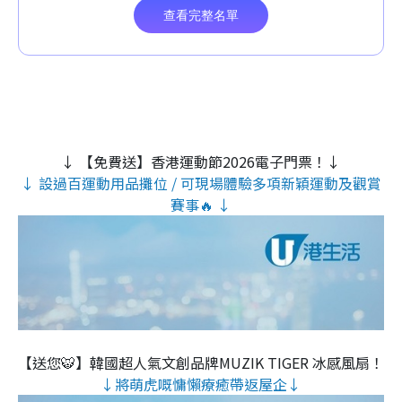
↓ 【免費送】香港運動節2026電子門票！↓
↓ 設過百運動用品攤位 / 可現場體驗多項新穎運動及觀賞
賽事🔥 ↓
【送您🐯】韓國超人氣文創品牌MUZIK TIGER 冰感風扇！
↓將萌虎嘅慵懶療癒帶返屋企↓