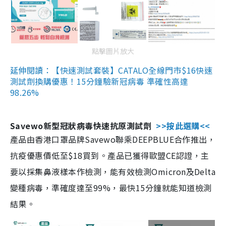
點擊圖片放大
延伸閱讀：【快速測試套裝】CATALO全線門市$16快速
測試劑換購優惠！15分鐘驗新冠病毒 準確性高達
98.26%
Savewo新型冠狀病毒快速抗原測試劑
>>按此選購<<
產品由香港口罩品牌Savewo聯乘DEEPBLUE合作推出，
抗疫優惠價低至$18買到。產品已獲得歐盟CE認證，主
要以採集鼻液樣本作檢測，能有效檢測Omicron及Delta
變種病毒，準確度達至99%，最快15分鐘就能知道檢測
結果。