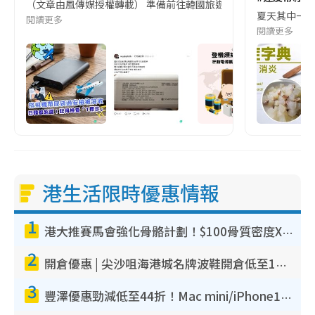
（文章由風傳媒授權轉載） 準備前往韓國旅遊的民眾，近期要特別留
夏天其中一種時
閱讀更多
閱讀更多
港生活限時優惠情報
1
港大推賽馬會強化骨骼計劃！$100骨質密度X光檢查 完成免費運動訓練送超市禮券！附參加資格
2
開倉優惠 | 尖沙咀海港城名牌波鞋開倉低至1折！On鞋$899起／Joy&Peace鞋履$98起
3
豐澤優惠勁減低至44折！Mac mini/iPhone17Pro大減價！廚房家電$220起