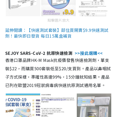
點擊圖片放大
延伸閱讀：【快速測試套裝】鄰住買開賣$9.9快速測試
劑！最快即日發貨 每日15萬盒補貨
SEJOY SARS-CoV-2 抗原快速檢測
>>按此選購<<
香港口罩品牌HK-M Mask抗疫價發售快速檢測劑，單支
裝$22，而購買500套裝低至$20/支買到。產品以鼻咽拭
子方式採樣，準確性高達99%，15分鐘就知結果。產品
已列在歐盟2019冠狀病毒病快速抗原測試通用名單。