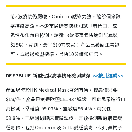
第5波疫情仍嚴峻，Omicron感染力強，確診個案數
字持續高企。不少市民購買快速測試「看門口」或
陽性後作每日檢測。精選13款優惠價快速測試套裝
$19以下買到，最平$10有交易！產品已獲衛生署認
可，或通過歐盟標準，最快10分鐘知結果。
DEEPBLUE 新型冠狀病毒抗原檢測試劑
>>按此選購<<
產品現時於HK Medical Mask官網有售，優惠價只要
$18/件。產品已獲得歐盟CE1434認證，可供民眾進行自
我檢測。準確度 99.03%、靈敏度96.4%、特異性
99.8%，已經通過臨床實驗認證，有效檢測新冠病毒變
種毒株，包括Omicron 及Delta變種病毒。使用鼻拭子