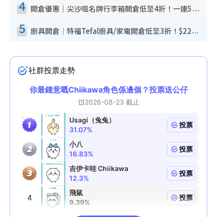
4
開倉優惠｜尖沙咀名牌行李箱開倉低至4折！一連5日 American Tourister/ace./Hallmark $200起！
5
廚具開倉｜特福Tefal廚具/家電開倉低至3折！$220起買平底鍋/炒鑊/湯煲！電飯煲/吸塵機/燙斗$418起