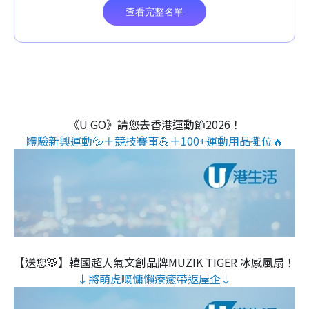
《U GO》請您去香港運動節2026！
體驗新興運動💦＋競技賽事💪＋100+運動用品攤位🔥
【送您🐯】韓國超人氣文創品牌MUZIK TIGER 冰感風扇！
↓將萌虎嘅慵懶療癒帶返屋企↓