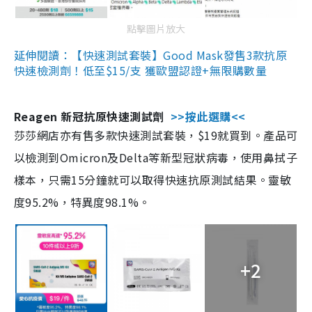
點擊圖片放大
延伸閱讀：【快速測試套裝】Good Mask發售3款抗原
快速檢測劑！低至$15/支 獲歐盟認證+無限購數量
Reagen 新冠抗原快速測試劑
>>按此選購<<
莎莎網店亦有售多款快速測試套裝，$19就買到。產品可
以檢測到Omicron及Delta等新型冠狀病毒，使用鼻拭子
樣本，只需15分鐘就可以取得快速抗原測試結果。靈敏
度95.2%，特異度98.1%。
+2