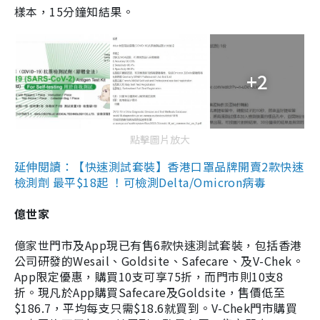
樣本，15分鐘知結果。
+2
點擊圖片放大
延伸閱讀：【快速測試套裝】香港口罩品牌開賣2款快速
檢測劑 最平$18起 ！可檢測Delta/Omicron病毒
億世家
億家世門市及App現已有售6款快速測試套裝，包括香港
公司研發的Wesail、Goldsite、Safecare、及V-Chek。
App限定優惠，購買10支可享75折，而門市則10支8
折。現凡於App購買Safecare及Goldsite，售價低至
$186.7，平均每支只需$18.6就買到。V-Chek門市購買