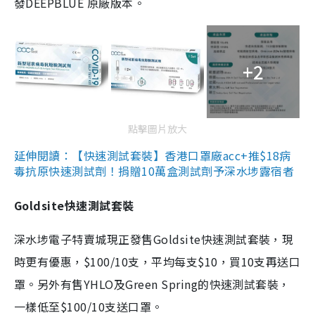
發DEEPBLUE 原廠版本。
+2
點擊圖片放大
延伸閱讀：【快速測試套裝】香港口罩廠acc+推$18病
毒抗原快速測試劑！捐贈10萬盒測試劑予深水埗露宿者
Goldsite快速測試套裝
深水埗電子特賣城現正發售Goldsite快速測試套裝，現
時更有優惠，$100/10支，平均每支$10，買10支再送口
罩。另外有售YHLO及Green Spring的快速測試套裝，
一樣低至$100/10支送口罩。