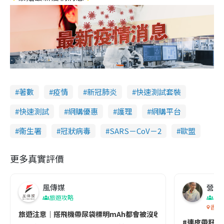
著數
疫情
新冠肺炎
快速測試套裝
快速測試
網購優惠
護理
網購平台
衞生署
冠狀病毒
SARS－CoV－2
歐盟
更多真實評價
風傳媒
營養教
旅遊攻略
生
香港
旅遊注意｜搭飛機帶尿袋標明mAh都會被沒收😱出發前切記檢查「1
#連皮帶籽都