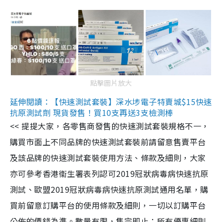
點擊圖片放大
延伸閱讀：【快速測試套裝】深水埗電子特賣城$15快速
抗原測試劑 現貨發售！買10支再送3支檢測棒
<< 提提大家，各零售商發售的快速測試套裝規格不一，
購買市面上不同品牌的快速測試套裝前請留意售賣平台
及該品牌的快速測試套裝使用方法、條款及細則，大家
亦可參考香港衞生署表列認可2019冠狀病毒病快速抗原
測試、歐盟2019冠狀病毒病快速抗原測試通用名單，購
買前留意訂購平台的使用條款及細則，一切以訂購平台
公佈的價錢為準。數量有限，售完即止；所有優惠細則