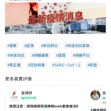
著數
疫情
新冠肺炎
快速測試套裝
快速測試
網購優惠
護理
網購平台
衞生署
冠狀病毒
SARS－CoV－2
歐盟
更多真實評價
風傳媒
營養教
旅遊攻略
生
香港
旅遊注意｜搭飛機帶尿袋標明mAh都會被沒收😱出發前切記檢查「1
#連皮帶籽都