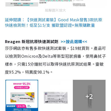
點擊圖片放大
延伸閱讀：【快速測試套裝】Good Mask發售3款抗原
快速檢測劑！低至$15/支 獲歐盟認證+無限購數量
Reagen 新冠抗原快速測試劑
>>按此選購<<
莎莎網店亦有售多款快速測試套裝，$19就買到。產品可
以檢測到Omicron及Delta等新型冠狀病毒，使用鼻拭子
樣本，只需15分鐘就可以取得快速抗原測試結果。靈敏
度95.2%，特異度98.1%。
+2