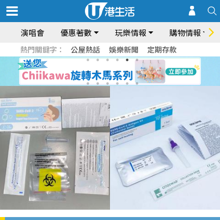
演唱會
優惠著數
玩樂情報
購物情報
熱門關鍵字：
公屋熱話
娛樂新聞
定期存款