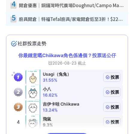
4
開倉優惠｜銅鑼灣時代廣場Doughnut/Campo Marzio開倉低至1折！背囊、書包、手袋劈價$200起
5
廚具開倉｜特福Tefal廚具/家電開倉低至3折！$220起買平底鍋/炒鑊/湯煲！電飯煲/吸塵機/燙斗$418起