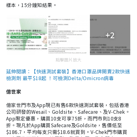
樣本，15分鐘知結果。
+2
點擊圖片放大
延伸閱讀：【快速測試套裝】香港口罩品牌開賣2款快速
檢測劑 最平$18起 ！可檢測Delta/Omicron病毒
億世家
億家世門市及App現已有售6款快速測試套裝，包括香港
公司研發的Wesail、Goldsite、Safecare、及V-Chek。
App限定優惠，購買10支可享75折，而門市則10支8
折。現凡於App購買Safecare及Goldsite，售價低至
$186.7，平均每支只需$18.6就買到。V-Chek門市購買