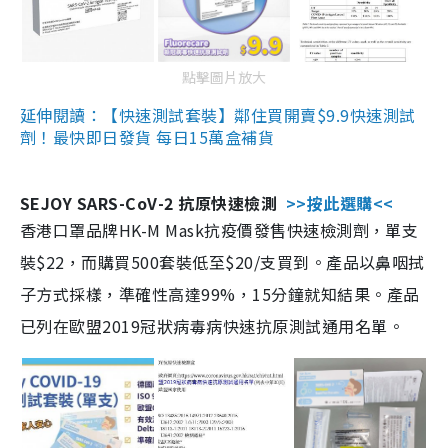
點擊圖片放大
延伸閱讀：【快速測試套裝】鄰住買開賣$9.9快速測試
劑！最快即日發貨 每日15萬盒補貨
SEJOY SARS-CoV-2 抗原快速檢測
>>按此選購<<
香港口罩品牌HK-M Mask抗疫價發售快速檢測劑，單支
裝$22，而購買500套裝低至$20/支買到。產品以鼻咽拭
子方式採樣，準確性高達99%，15分鐘就知結果。產品
已列在歐盟2019冠狀病毒病快速抗原測試通用名單。