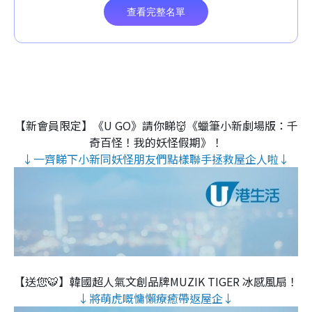
【新會員限定】《U GO》請你睇👹《蠟筆小新劇場版：千
奇百怪！我的妖怪假期》！
↓一齊睇下小新同妖怪朋友們點樣聯手拯救屋企人啦↓
【送您🐯】韓國超人氣文創品牌MUZIK TIGER 冰感風扇！
↓將萌虎嘅慵懶療癒帶返屋企↓