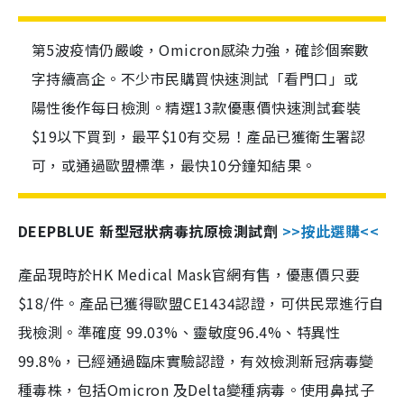
第5波疫情仍嚴峻，Omicron感染力強，確診個案數
字持續高企。不少市民購買快速測試「看門口」或
陽性後作每日檢測。精選13款優惠價快速測試套裝
$19以下買到，最平$10有交易！產品已獲衛生署認
可，或通過歐盟標準，最快10分鐘知結果。
DEEPBLUE 新型冠狀病毒抗原檢測試劑
>>按此選購<<
產品現時於HK Medical Mask官網有售，優惠價只要
$18/件。產品已獲得歐盟CE1434認證，可供民眾進行自
我檢測。準確度 99.03%、靈敏度96.4%、特異性
99.8%，已經通過臨床實驗認證，有效檢測新冠病毒變
種毒株，包括Omicron 及Delta變種病毒。使用鼻拭子