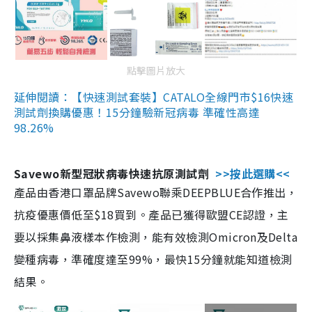
點擊圖片放大
延伸閱讀：【快速測試套裝】CATALO全線門市$16快速
測試劑換購優惠！15分鐘驗新冠病毒 準確性高達
98.26%
Savewo新型冠狀病毒快速抗原測試劑
>>按此選購<<
產品由香港口罩品牌Savewo聯乘DEEPBLUE合作推出，
抗疫優惠價低至$18買到。產品已獲得歐盟CE認證，主
要以採集鼻液樣本作檢測，能有效檢測Omicron及Delta
變種病毒，準確度達至99%，最快15分鐘就能知道檢測
結果。