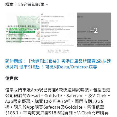
樣本，15分鐘知結果。
+2
點擊圖片放大
延伸閱讀：【快速測試套裝】香港口罩品牌開賣2款快速
檢測劑 最平$18起 ！可檢測Delta/Omicron病毒
億世家
億家世門市及App現已有售6款快速測試套裝，包括香港
公司研發的Wesail、Goldsite、Safecare、及V-Chek。
App限定優惠，購買10支可享75折，而門市則10支8
折。現凡於App購買Safecare及Goldsite，售價低至
$186.7，平均每支只需$18.6就買到。V-Chek門市購買