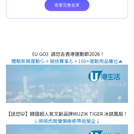
《U GO》請您去香港運動節2026！
體驗新興運動💦＋競技賽事💪＋100+運動用品攤位🔥
【送您🐯】韓國超人氣文創品牌MUZIK TIGER 冰感風扇！
↓將萌虎嘅慵懶療癒帶返屋企↓