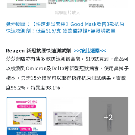
點擊圖片放大
延伸閱讀：【快速測試套裝】Good Mask發售3款抗原
快速檢測劑！低至$15/支 獲歐盟認證+無限購數量
Reagen 新冠抗原快速測試劑
>>按此選購<<
莎莎網店亦有售多款快速測試套裝，$19就買到。產品可
以檢測到Omicron及Delta等新型冠狀病毒，使用鼻拭子
樣本，只需15分鐘就可以取得快速抗原測試結果。靈敏
度95.2%，特異度98.1%。
+2