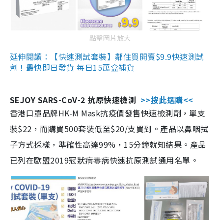
點擊圖片放大
延伸閱讀：【快速測試套裝】鄰住買開賣$9.9快速測試
劑！最快即日發貨 每日15萬盒補貨
SEJOY SARS-CoV-2 抗原快速檢測
>>按此選購<<
香港口罩品牌HK-M Mask抗疫價發售快速檢測劑，單支
裝$22，而購買500套裝低至$20/支買到。產品以鼻咽拭
子方式採樣，準確性高達99%，15分鐘就知結果。產品
已列在歐盟2019冠狀病毒病快速抗原測試通用名單。