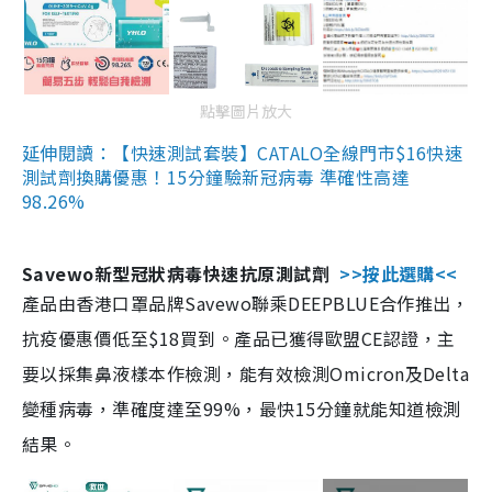
點擊圖片放大
延伸閱讀：【快速測試套裝】CATALO全線門市$16快速
測試劑換購優惠！15分鐘驗新冠病毒 準確性高達
98.26%
Savewo新型冠狀病毒快速抗原測試劑
>>按此選購<<
產品由香港口罩品牌Savewo聯乘DEEPBLUE合作推出，
抗疫優惠價低至$18買到。產品已獲得歐盟CE認證，主
要以採集鼻液樣本作檢測，能有效檢測Omicron及Delta
變種病毒，準確度達至99%，最快15分鐘就能知道檢測
結果。