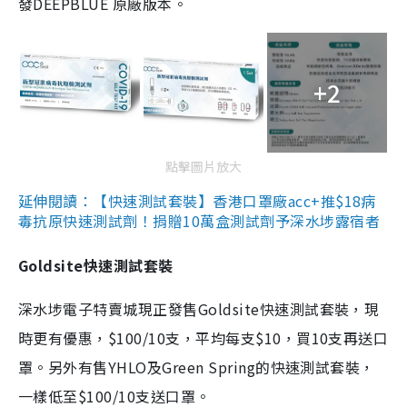
發DEEPBLUE 原廠版本。
+2
點擊圖片放大
延伸閱讀：【快速測試套裝】香港口罩廠acc+推$18病
毒抗原快速測試劑！捐贈10萬盒測試劑予深水埗露宿者
Goldsite快速測試套裝
深水埗電子特賣城現正發售Goldsite快速測試套裝，現
時更有優惠，$100/10支，平均每支$10，買10支再送口
罩。另外有售YHLO及Green Spring的快速測試套裝，
一樣低至$100/10支送口罩。