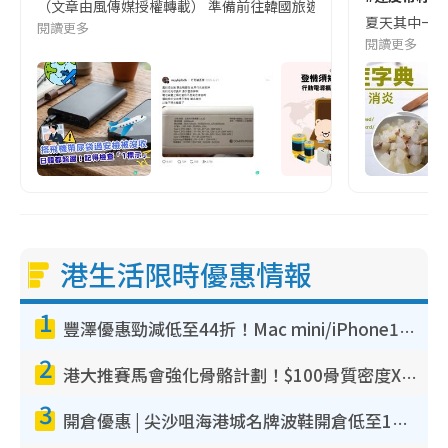
（文章由風傳媒授權轉載） 準備前往韓國旅遊的民眾，近期要特別留
夏天其中一種時
閱讀更多
閱讀更多
港生活限時優惠情報
1
豐澤優惠勁減低至44折！Mac mini/iPhone17Pro大減價！廚房家電$220起
2
港大推賽馬會強化骨骼計劃！$100骨質密度X光檢查 完成免費運動訓練送超市禮券！附參加資格
3
開倉優惠 | 尖沙咀海港城名牌波鞋開倉低至1折！On鞋$899起／Joy&Peace鞋履$98起