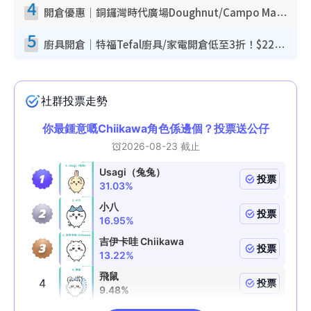
4
開倉優惠｜銅鑼灣時代廣場Doughnut/Campo Marzio開倉低至1折！背囊、書包、手袋劈價$200起
5
廚具開倉｜特福Tefal廚具/家電開倉低至3折！$220起買平底鍋/炒鑊/湯煲！電飯煲/吸塵機/燙斗$418起