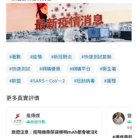
著數
疫情
新冠肺炎
快速測試套裝
快速測試
網購優惠
網購平台
衞生署
歐盟
SARS－CoV－2
冠狀病毒
護理
更多真實評價
風傳媒
營養教
旅遊攻略
生
香港
旅遊注意｜搭飛機帶尿袋標明mAh都會被沒收😱出發前切記檢查「1
#連皮帶籽都