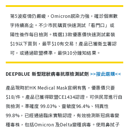
第5波疫情仍嚴峻，Omicron感染力強，確診個案數
字持續高企。不少市民購買快速測試「看門口」或
陽性後作每日檢測。精選13款優惠價快速測試套裝
$19以下買到，最平$10有交易！產品已獲衛生署認
可，或通過歐盟標準，最快10分鐘知結果。
DEEPBLUE 新型冠狀病毒抗原檢測試劑
>>按此選購<<
產品現時於HK Medical Mask官網有售，優惠價只要
$18/件。產品已獲得歐盟CE1434認證，可供民眾進行自
我檢測。準確度 99.03%、靈敏度96.4%、特異性
99.8%，已經通過臨床實驗認證，有效檢測新冠病毒變
種毒株，包括Omicron 及Delta變種病毒。使用鼻拭子