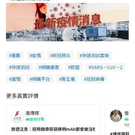
著數
疫情
新冠肺炎
快速測試套裝
快速測試
網購優惠
歐盟
SARS－CoV－2
護理
網購平台
衞生署
冠狀病毒
更多真實評價
風傳媒
營養教
旅遊攻略
生
香港
旅遊注意｜搭飛機帶尿袋標明mAh都會被沒收😱出發前切記檢查「1
#連皮帶籽都