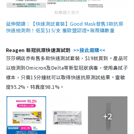
點擊圖片放大
延伸閱讀：【快速測試套裝】Good Mask發售3款抗原
快速檢測劑！低至$15/支 獲歐盟認證+無限購數量
Reagen 新冠抗原快速測試劑
>>按此選購<<
莎莎網店亦有售多款快速測試套裝，$19就買到。產品可
以檢測到Omicron及Delta等新型冠狀病毒，使用鼻拭子
樣本，只需15分鐘就可以取得快速抗原測試結果。靈敏
度95.2%，特異度98.1%。
+2