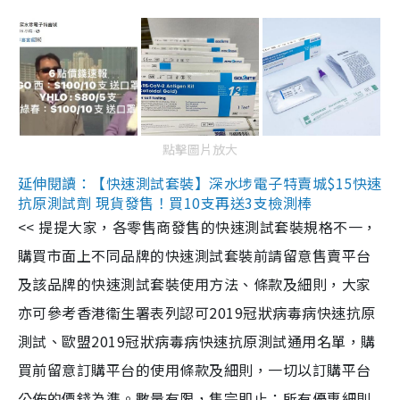
點擊圖片放大
延伸閱讀：【快速測試套裝】深水埗電子特賣城$15快速
抗原測試劑 現貨發售！買10支再送3支檢測棒
<< 提提大家，各零售商發售的快速測試套裝規格不一，
購買市面上不同品牌的快速測試套裝前請留意售賣平台
及該品牌的快速測試套裝使用方法、條款及細則，大家
亦可參考香港衞生署表列認可2019冠狀病毒病快速抗原
測試、歐盟2019冠狀病毒病快速抗原測試通用名單，購
買前留意訂購平台的使用條款及細則，一切以訂購平台
公佈的價錢為準。數量有限，售完即止；所有優惠細則