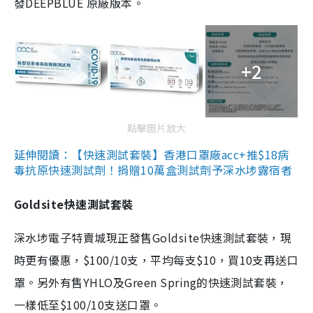
發DEEPBLUE 原廠版本。
+2
點擊圖片放大
延伸閱讀：【快速測試套裝】香港口罩廠acc+推$18病
毒抗原快速測試劑！捐贈10萬盒測試劑予深水埗露宿者
Goldsite快速測試套裝
深水埗電子特賣城現正發售Goldsite快速測試套裝，現
時更有優惠，$100/10支，平均每支$10，買10支再送口
罩。另外有售YHLO及Green Spring的快速測試套裝，
一樣低至$100/10支送口罩。