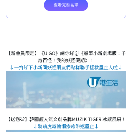
【新會員限定】《U GO》請你睇👹《蠟筆小新劇場版：千
奇百怪！我的妖怪假期》！
↓一齊睇下小新同妖怪朋友們點樣聯手拯救屋企人啦↓
【送您🐯】韓國超人氣文創品牌MUZIK TIGER 冰感風扇！
↓將萌虎嘅慵懶療癒帶返屋企↓