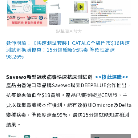
點擊圖片放大
延伸閱讀：【快速測試套裝】CATALO全線門市$16快速
測試劑換購優惠！15分鐘驗新冠病毒 準確性高達
98.26%
Savewo新型冠狀病毒快速抗原測試劑
>>按此選購<<
產品由香港口罩品牌Savewo聯乘DEEPBLUE合作推出，
抗疫優惠價低至$18買到。產品已獲得歐盟CE認證，主
要以採集鼻液樣本作檢測，能有效檢測Omicron及Delta
變種病毒，準確度達至99%，最快15分鐘就能知道檢測
結果。