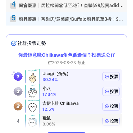
4
開倉優惠｜馬拉松開倉低至3折！直擊$99起買adidas／New Balance／Puma鞋款 STANLEY保溫杯劈價至$119起
5
廚具優惠｜普樂氏/意美廚/Buffalo廚具低至3折！$89起買煎鍋／炒鑊／個人鍋 同場小家電激減至$99起