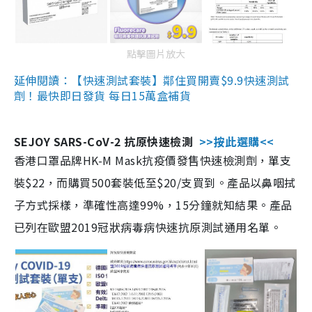
點擊圖片放大
延伸閱讀：【快速測試套裝】鄰住買開賣$9.9快速測試
劑！最快即日發貨 每日15萬盒補貨
SEJOY SARS-CoV-2 抗原快速檢測
>>按此選購<<
香港口罩品牌HK-M Mask抗疫價發售快速檢測劑，單支
裝$22，而購買500套裝低至$20/支買到。產品以鼻咽拭
子方式採樣，準確性高達99%，15分鐘就知結果。產品
已列在歐盟2019冠狀病毒病快速抗原測試通用名單。