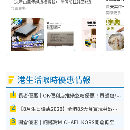
（文章由風傳媒授權轉載） 準備前往韓國旅遊的民眾，近期要特別留
夏天其中一種時
閱讀更多
閱讀更多
港生活限時優惠情報
1
長者優惠｜OK便利店推樂悠咭優惠！買麵包/牛奶/保健品拍卡即減
2
【8月生日優惠2026】全港85大食買玩著數攻略 自助餐/火鍋放題同行免費＋誠品/DONKI送現金券
3
開倉優惠｜銅鑼灣MICHAEL KORS開倉低至17折！直擊$500起買手袋/銀包/鞋款 必買經典Jet Set系列