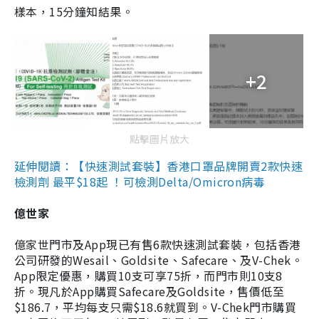
樣本，15分鐘知結果。
+2
點擊圖片放大
延伸閱讀：【快速測試套裝】香港口罩品牌開賣2款快速
檢測劑 最平$18起 ！可檢測Delta/Omicron病毒
億世家
億家世門市及App現已有售6款快速測試套裝，包括香港
公司研發的Wesail、Goldsite、Safecare、及V-Chek。
App限定優惠，購買10支可享75折，而門市則10支8
折。現凡於App購買Safecare及Goldsite，售價低至
$186.7，平均每支只需$18.6就買到。V-Chek門市購買