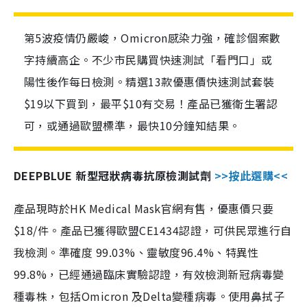
第5波疫情仍嚴峻，Omicron感染力強，確診個案數
字持續高企。不少市民購買快速測試「看門口」或
陽性後作每日檢測。精選13款優惠價快速測試套裝
$19以下買到，最平$10有交易！產品已獲衛生署認
可，或通過歐盟標準，最快10分鐘知結果。
DEEPBLUE 新型冠狀病毒抗原檢測試劑
>>按此選購<<
產品現時於HK Medical Mask官網有售，優惠價只要
$18/件。產品已獲得歐盟CE1434認證，可供民眾進行自
我檢測。準確度 99.03%、靈敏度96.4%、特異性
99.8%，已經通過臨床實驗認證，有效檢測新冠病毒變
種毒株，包括Omicron 及Delta變種病毒。使用鼻拭子