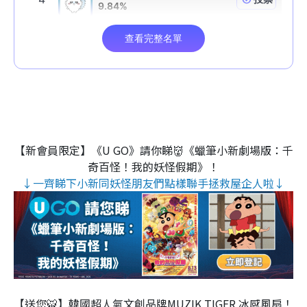
【新會員限定】《U GO》請你睇👹《蠟筆小新劇場版：千
奇百怪！我的妖怪假期》！
↓一齊睇下小新同妖怪朋友們點樣聯手拯救屋企人啦↓
【送您🐯】韓國超人氣文創品牌MUZIK TIGER 冰感風扇！