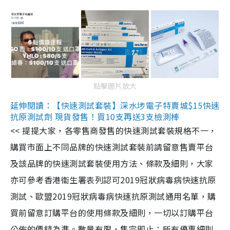
點擊圖片放大
延伸閱讀：【快速測試套裝】深水埗電子特賣城$15快速
抗原測試劑 現貨發售！買10支再送3支檢測棒
<< 提提大家，各零售商發售的快速測試套裝規格不一，
購買市面上不同品牌的快速測試套裝前請留意售賣平台
及該品牌的快速測試套裝使用方法、條款及細則，大家
亦可參考香港衞生署表列認可2019冠狀病毒病快速抗原
測試、歐盟2019冠狀病毒病快速抗原測試通用名單，購
買前留意訂購平台的使用條款及細則，一切以訂購平台
公佈的價錢為準。數量有限，售完即止；所有優惠細則