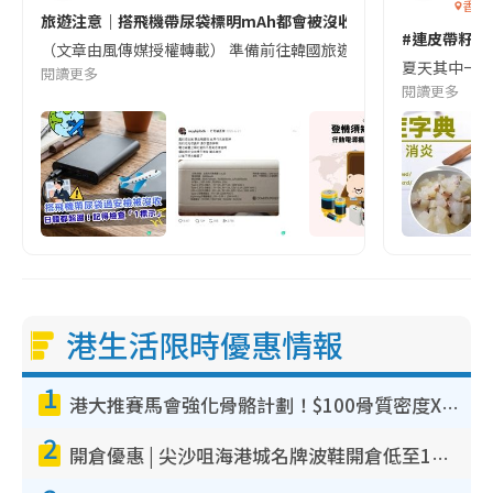
香港
旅遊注意｜搭飛機帶尿袋標明mAh都會被沒收😱出發前切記檢查「1
#連皮帶籽都
（文章由風傳媒授權轉載） 準備前往韓國旅遊的民眾，近期要特別留
夏天其中一種時
閱讀更多
閱讀更多
港生活限時優惠情報
1
港大推賽馬會強化骨骼計劃！$100骨質密度X光檢查 完成免費運動訓練送超市禮券！附參加資格
2
開倉優惠 | 尖沙咀海港城名牌波鞋開倉低至1折！On鞋$899起／Joy&Peace鞋履$98起