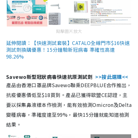
點擊圖片放大
延伸閱讀：【快速測試套裝】CATALO全線門市$16快速
測試劑換購優惠！15分鐘驗新冠病毒 準確性高達
98.26%
Savewo新型冠狀病毒快速抗原測試劑
>>按此選購<<
產品由香港口罩品牌Savewo聯乘DEEPBLUE合作推出，
抗疫優惠價低至$18買到。產品已獲得歐盟CE認證，主
要以採集鼻液樣本作檢測，能有效檢測Omicron及Delta
變種病毒，準確度達至99%，最快15分鐘就能知道檢測
結果。