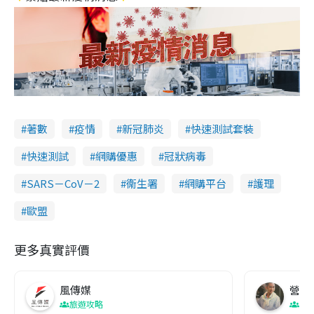
著數
疫情
新冠肺炎
快速測試套裝
快速測試
網購優惠
冠狀病毒
SARS－CoV－2
衞生署
網購平台
護理
歐盟
更多真實評價
風傳媒
營養教
旅遊攻略
生