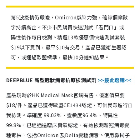
第5波疫情仍嚴峻，Omicron感染力強，確診個案數
字持續高企。不少市民購買快速測試「看門口」或
陽性後作每日檢測。精選13款優惠價快速測試套裝
$19以下買到，最平$10有交易！產品已獲衛生署認
可，或通過歐盟標準，最快10分鐘知結果。
DEEPBLUE 新型冠狀病毒抗原檢測試劑
>>按此選購<<
產品現時於HK Medical Mask官網有售，優惠價只要
$18/件。產品已獲得歐盟CE1434認證，可供民眾進行自
我檢測。準確度 99.03%、靈敏度96.4%、特異性
99.8%，已經通過臨床實驗認證，有效檢測新冠病毒變
種毒株，包括Omicron 及Delta變種病毒。使用鼻拭子