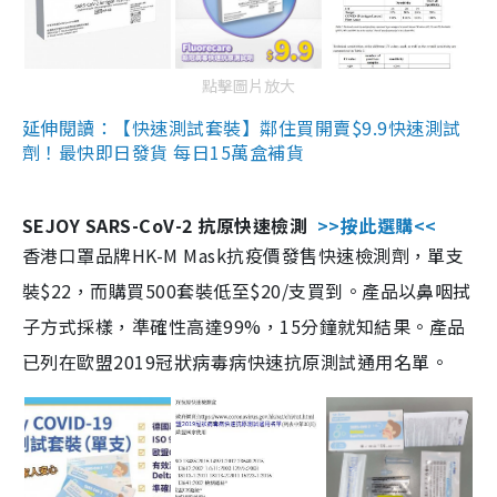
點擊圖片放大
延伸閱讀：【快速測試套裝】鄰住買開賣$9.9快速測試
劑！最快即日發貨 每日15萬盒補貨
SEJOY SARS-CoV-2 抗原快速檢測
>>按此選購<<
香港口罩品牌HK-M Mask抗疫價發售快速檢測劑，單支
裝$22，而購買500套裝低至$20/支買到。產品以鼻咽拭
子方式採樣，準確性高達99%，15分鐘就知結果。產品
已列在歐盟2019冠狀病毒病快速抗原測試通用名單。