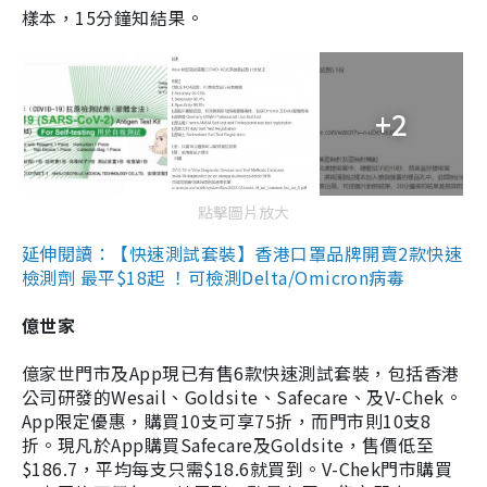
樣本，15分鐘知結果。
+2
點擊圖片放大
延伸閱讀：【快速測試套裝】香港口罩品牌開賣2款快速
檢測劑 最平$18起 ！可檢測Delta/Omicron病毒
億世家
億家世門市及App現已有售6款快速測試套裝，包括香港
公司研發的Wesail、Goldsite、Safecare、及V-Chek。
App限定優惠，購買10支可享75折，而門市則10支8
折。現凡於App購買Safecare及Goldsite，售價低至
$186.7，平均每支只需$18.6就買到。V-Chek門市購買