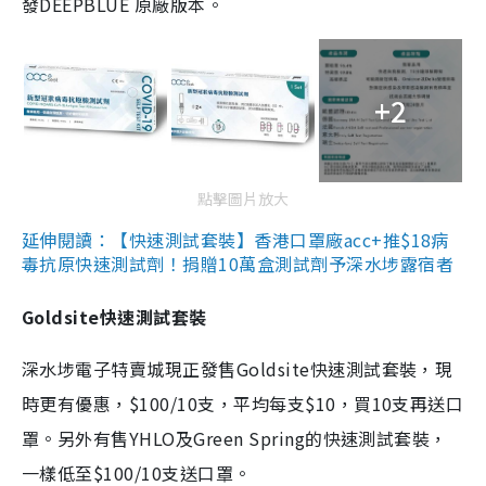
發DEEPBLUE 原廠版本。
+2
點擊圖片放大
延伸閱讀：【快速測試套裝】香港口罩廠acc+推$18病
毒抗原快速測試劑！捐贈10萬盒測試劑予深水埗露宿者
Goldsite快速測試套裝
深水埗電子特賣城現正發售Goldsite快速測試套裝，現
時更有優惠，$100/10支，平均每支$10，買10支再送口
罩。另外有售YHLO及Green Spring的快速測試套裝，
一樣低至$100/10支送口罩。