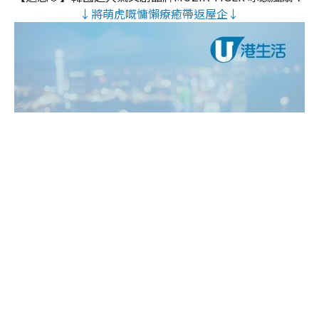
↓將萌虎嘅慵懶療癒帶返屋企↓