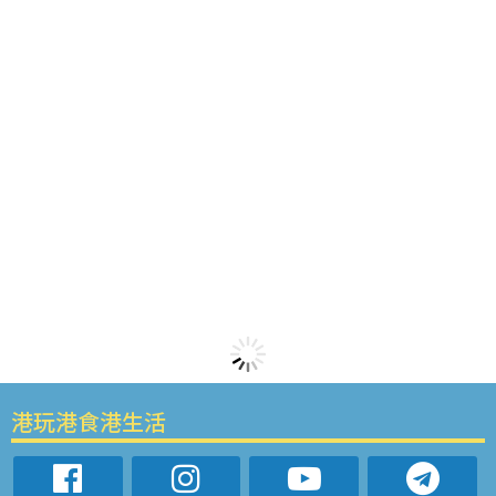
港玩港食港生活