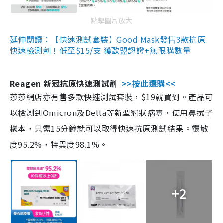
點擊圖片放大
延伸閱讀：【快速測試套裝】Good Mask發售3款抗原
快速檢測劑！低至$15/支 獲歐盟認證+無限購數量
Reagen 新冠抗原快速測試劑
>>按此選購<<
莎莎網店亦有售多款快速測試套裝，$19就買到。產品可
以檢測到Omicron及Delta等新型冠狀病毒，使用鼻拭子
樣本，只需15分鐘就可以取得快速抗原測試結果。靈敏
度95.2%，特異度98.1%。
+2