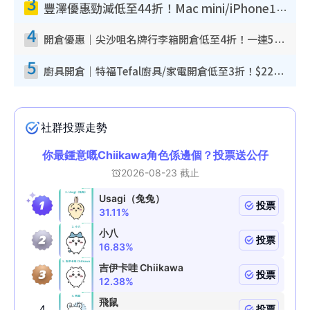
3
豐澤優惠勁減低至44折！Mac mini/iPhone17Pro大減價！廚房家電$220起
4
開倉優惠｜尖沙咀名牌行李箱開倉低至4折！一連5日 American Tourister/ace./Hallmark $200起！
5
廚具開倉｜特福Tefal廚具/家電開倉低至3折！$220起買平底鍋/炒鑊/湯煲！電飯煲/吸塵機/燙斗$418起