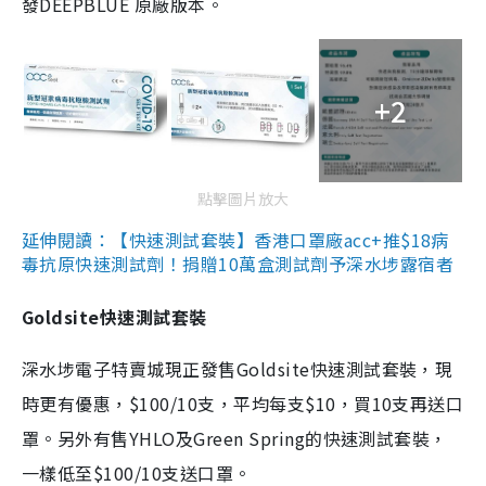
發DEEPBLUE 原廠版本。
+2
點擊圖片放大
延伸閱讀：【快速測試套裝】香港口罩廠acc+推$18病
毒抗原快速測試劑！捐贈10萬盒測試劑予深水埗露宿者
Goldsite快速測試套裝
深水埗電子特賣城現正發售Goldsite快速測試套裝，現
時更有優惠，$100/10支，平均每支$10，買10支再送口
罩。另外有售YHLO及Green Spring的快速測試套裝，
一樣低至$100/10支送口罩。