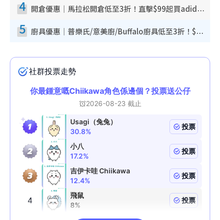
4
開倉優惠｜馬拉松開倉低至3折！直擊$99起買adidas／New Balance／Puma鞋款 STANLEY保溫杯劈價至$119起
5
廚具優惠｜普樂氏/意美廚/Buffalo廚具低至3折！$89起買煎鍋／炒鑊／個人鍋 同場小家電激減至$99起