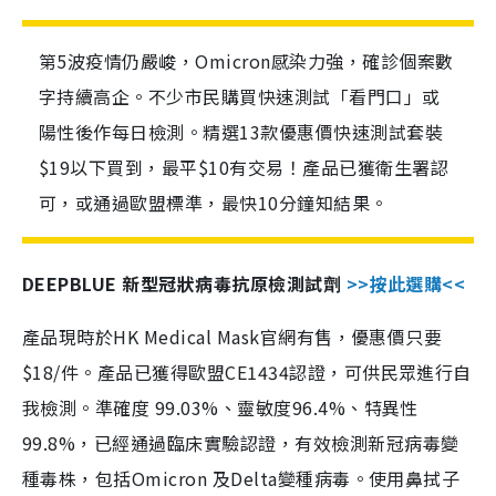
第5波疫情仍嚴峻，Omicron感染力強，確診個案數
字持續高企。不少市民購買快速測試「看門口」或
陽性後作每日檢測。精選13款優惠價快速測試套裝
$19以下買到，最平$10有交易！產品已獲衛生署認
可，或通過歐盟標準，最快10分鐘知結果。
DEEPBLUE 新型冠狀病毒抗原檢測試劑
>>按此選購<<
產品現時於HK Medical Mask官網有售，優惠價只要
$18/件。產品已獲得歐盟CE1434認證，可供民眾進行自
我檢測。準確度 99.03%、靈敏度96.4%、特異性
99.8%，已經通過臨床實驗認證，有效檢測新冠病毒變
種毒株，包括Omicron 及Delta變種病毒。使用鼻拭子