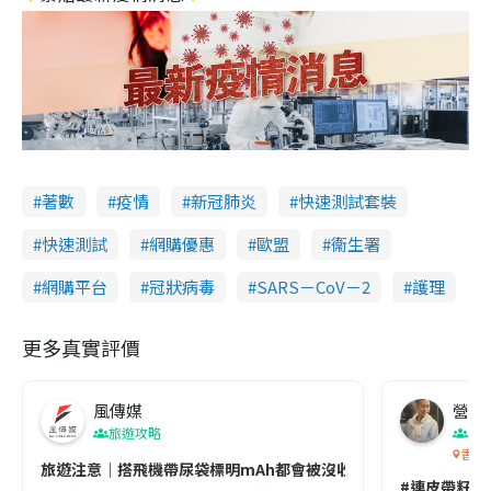
著數
疫情
新冠肺炎
快速測試套裝
快速測試
網購優惠
歐盟
衞生署
網購平台
冠狀病毒
SARS－CoV－2
護理
更多真實評價
風傳媒
營養教
旅遊攻略
生
香港
旅遊注意｜搭飛機帶尿袋標明mAh都會被沒收😱出發前切記檢查「1
#連皮帶籽都