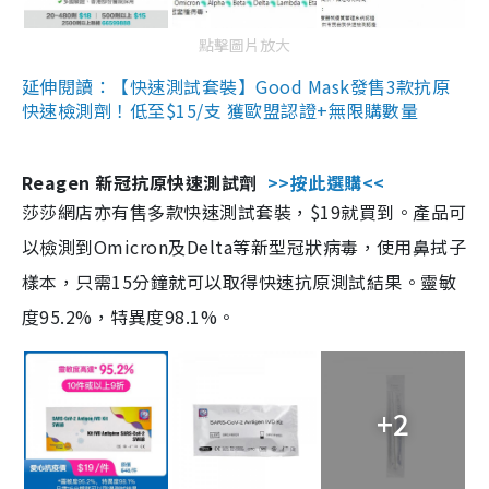
點擊圖片放大
延伸閱讀：【快速測試套裝】Good Mask發售3款抗原
快速檢測劑！低至$15/支 獲歐盟認證+無限購數量
Reagen 新冠抗原快速測試劑
>>按此選購<<
莎莎網店亦有售多款快速測試套裝，$19就買到。產品可
以檢測到Omicron及Delta等新型冠狀病毒，使用鼻拭子
樣本，只需15分鐘就可以取得快速抗原測試結果。靈敏
度95.2%，特異度98.1%。
+2