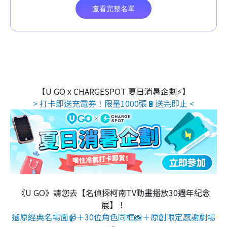
【U GO x CHARGESPOT 夏日消暑企劃⚡】
> 打卡即送充電券！限量1000張🔋送完即止 <
《U GO》請您去【名偵探柯南TV動畫播放30週年紀念
展】！
還原經典名場面📹＋30位角色同框📸＋原創限定感謝劇場