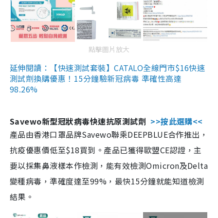
點擊圖片放大
延伸閱讀：【快速測試套裝】CATALO全線門市$16快速
測試劑換購優惠！15分鐘驗新冠病毒 準確性高達
98.26%
Savewo新型冠狀病毒快速抗原測試劑
>>按此選購<<
產品由香港口罩品牌Savewo聯乘DEEPBLUE合作推出，
抗疫優惠價低至$18買到。產品已獲得歐盟CE認證，主
要以採集鼻液樣本作檢測，能有效檢測Omicron及Delta
變種病毒，準確度達至99%，最快15分鐘就能知道檢測
結果。