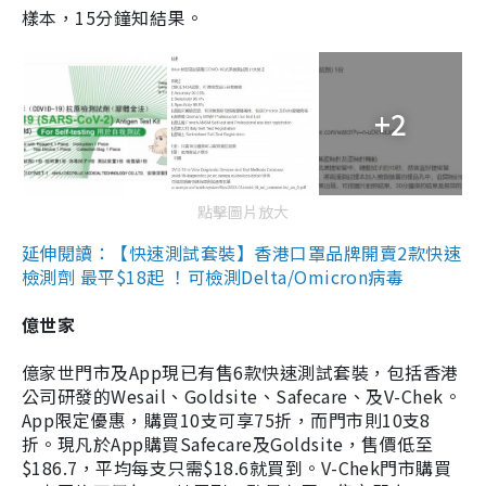
樣本，15分鐘知結果。
+2
點擊圖片放大
延伸閱讀：【快速測試套裝】香港口罩品牌開賣2款快速
檢測劑 最平$18起 ！可檢測Delta/Omicron病毒
億世家
億家世門市及App現已有售6款快速測試套裝，包括香港
公司研發的Wesail、Goldsite、Safecare、及V-Chek。
App限定優惠，購買10支可享75折，而門市則10支8
折。現凡於App購買Safecare及Goldsite，售價低至
$186.7，平均每支只需$18.6就買到。V-Chek門市購買