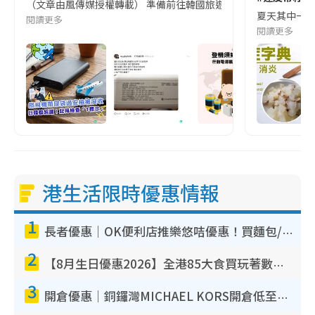
（文章由風傳媒授權轉載） 準備前往韓國旅遊的民眾，近期要特別留
夏天其中一種時
閱讀更多
閱讀更多
港生活限時優惠情報
1
長者優惠｜OK便利店推樂悠咭優惠！買麵包/牛奶/保健品拍卡即減
2
【8月生日優惠2026】全港85大食買玩著數攻略 自助餐/火鍋放題同行免費＋誠品/DONKI送現金券
3
開倉優惠｜銅鑼灣MICHAEL KORS開倉低至17折！直擊$500起買手袋/銀包/鞋款 必買經典Jet Set系列