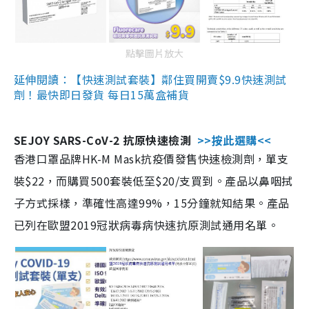
點擊圖片放大
延伸閱讀：【快速測試套裝】鄰住買開賣$9.9快速測試
劑！最快即日發貨 每日15萬盒補貨
SEJOY SARS-CoV-2 抗原快速檢測
>>按此選購<<
香港口罩品牌HK-M Mask抗疫價發售快速檢測劑，單支
裝$22，而購買500套裝低至$20/支買到。產品以鼻咽拭
子方式採樣，準確性高達99%，15分鐘就知結果。產品
已列在歐盟2019冠狀病毒病快速抗原測試通用名單。