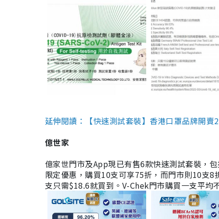
延伸閱讀：【快速測試套裝】香港口罩品牌開賣2款快速
億世家
億家世門市及App現已有售6款快速測試套裝，包括香港公司
限定優惠，購買10支可享75折，而門市則10支8折。現
支只需$18.6就買到。V-Chek門市購買一支平