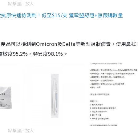
點擊圖片放大
3款抗原快速檢測劑！低至$15/支 獲歐盟認證+無限購數量
品可以檢測到Omicron及Delta等新型冠狀病毒，使用鼻拭
度95.2%，特異度98.1%。
點擊圖片放大