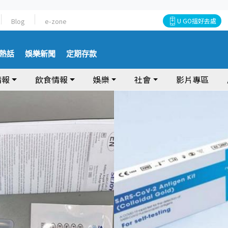
Blog
e-zone
U GO搵好去處
熱話
娛樂新聞
定期存款
情報
飲食情報
娛樂
社會
影片專區