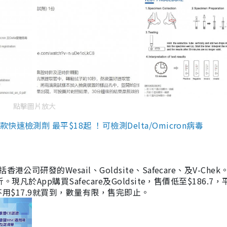
點擊圖片放大
檢測劑 最平$18起 ！可檢測Delta/Omicron病毒
研發的Wesail、Goldsite、Safecare、及V-Chek。
凡於App購買Safecare及Goldsite，售價低至$186.7
均不用$17.9就買到，數量有限，售完即止。