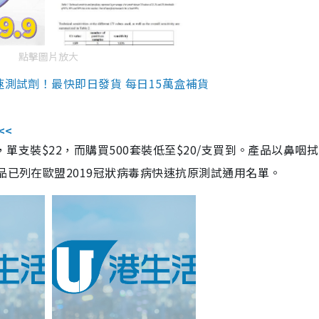
點擊圖片放大
速測試劑！最快即日發貨 每日15萬盒補貨
<<
，單支裝$22，而購買500套裝低至$20/支買到。產品以鼻咽
品已列在歐盟2019冠狀病毒病快速抗原測試通用名單。