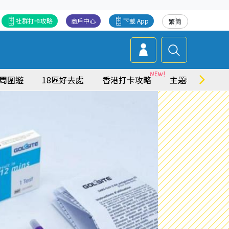
社群打卡攻略
商戶中心
下載 App
繁
简
周圍遊
18區好去處
香港打卡攻略
主題特集