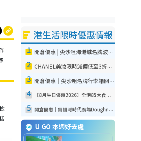
港生活限時優惠情報
1
作
開倉優惠 | 尖沙咀海港城名牌波鞋開倉低至1折！On鞋$899起／Joy&Peace鞋履$98起
標
2
CHANEL美妝限時減價低至3折！人氣粉底/唇膏/精華液低至$275！COCO香水都有平
3
開倉優惠｜尖沙咀名牌行李箱開倉低至4折！一連5日 American Tourister/ace./Hallmark $200起！
4
【8月生日優惠2026】全港85大食買玩著數攻略 自助餐/火鍋放題同行免費＋誠品/DONKI送現金券
5
我檢
開倉優惠｜銅鑼灣時代廣場Doughnut/Campo Marzio開倉低至1折！背囊、書包、手袋劈價$200起
包括
U GO 本週好去處