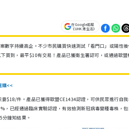
在Google追蹤
《UHK 港生活》
診個案數字持續高企。不少市民購買快速測試「看門口」或陽性後
以下買到，最平$10有交易！產品已獲衛生署認可，或通過歐盟
選購<<
惠價只要$18/件。產品已獲得歐盟CE1434認證，可供民眾進行自
性99.8%，已經通過臨床實驗認證，有效檢測新冠病毒變種毒株，
，15分鐘知結果。