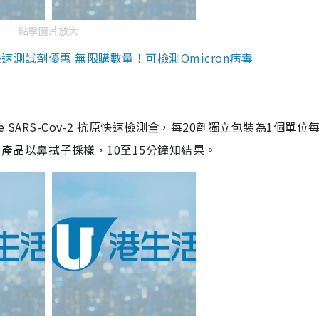
點擊圖片放大
測試劑優惠 無限購數量！可檢測Omicron病毒
are SARS-Cov-2 抗原快速檢測盒，每20劑獨立包裝為1個單位
5。產品以鼻拭子採樣，10至15分鐘知結果。