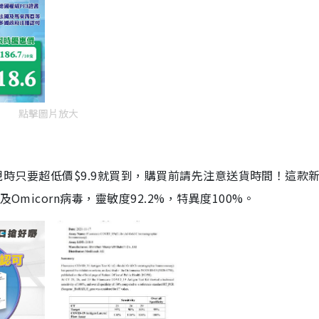
點擊圖片放大
劑，現時只要超低價$9.9就買到，購買前請先注意送貨時間！這款
Omicorn病毒，靈敏度92.2%，特異度100%。