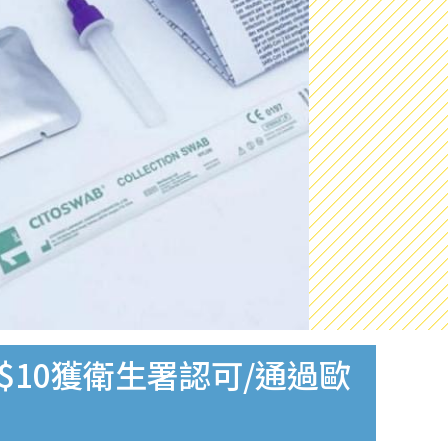
$10獲衛生署認可/通過歐