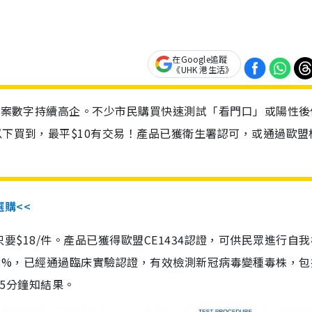
在Google追蹤
《UHK 港生活》
診個案數字持續高企。不少市民購買快速測試「看門口」或陽性後
以下買到，最平$10有交易！產品已獲衛生署認可，或通過歐盟
選購<<
惠價只要$18/件。產品已獲得歐盟CE1434認證，可供民眾進行自
性99.8%，已經通過臨床實驗認證，有效檢測新冠病毒變種毒株，
，15分鐘知結果。