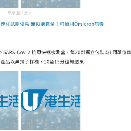
點擊圖片放大
測試劑優惠 無限購數量！可檢測Omicron病毒
are SARS-Cov-2 抗原快速檢測盒，每20劑獨立包裝為1個單位
5。產品以鼻拭子採樣，10至15分鐘知結果。