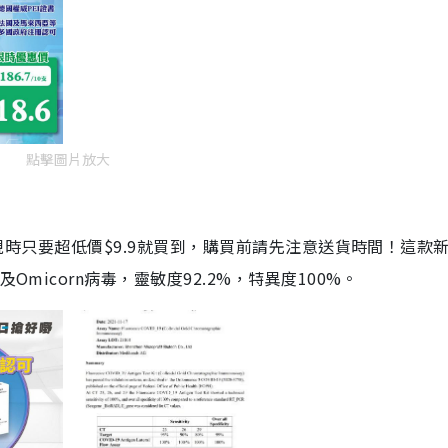
點擊圖片放大
劑，現時只要超低價$9.9就買到，購買前請先注意送貨時間！這款
Omicorn病毒，靈敏度92.2%，特異度100%。