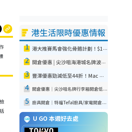
港生活限時優惠情報
1
作
港大推賽馬會強化骨骼計劃！$100骨質密度X光檢查 完成免費運動訓練送超市禮券！附參加資格
標
2
開倉優惠 | 尖沙咀海港城名牌波鞋開倉低至1折！On鞋$899起／Joy&Peace鞋履$98起
3
豐澤優惠勁減低至44折！Mac mini/iPhone17Pro大減價！廚房家電$220起
4
開倉優惠｜尖沙咀名牌行李箱開倉低至4折！一連5日 American Tourister/ace./Hallmark $200起！
5
我檢
廚具開倉｜特福Tefal廚具/家電開倉低至3折！$220起買平底鍋/炒鑊/湯煲！電飯煲/吸塵機/燙斗$418起
包括
U GO 本週好去處