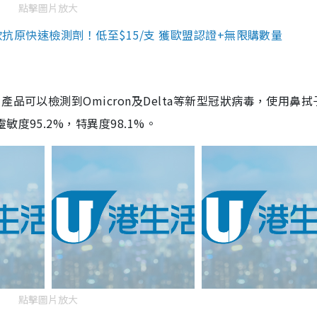
點擊圖片放大
3款抗原快速檢測劑！低至$15/支 獲歐盟認證+無限購數量
品可以檢測到Omicron及Delta等新型冠狀病毒，使用鼻拭
度95.2%，特異度98.1%。
點擊圖片放大