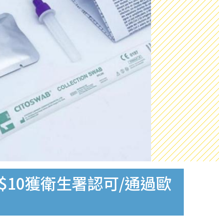
$10獲衛生署認可/通過歐