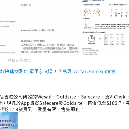
點擊圖片放大
檢測劑 最平$18起 ！可檢測Delta/Omicron病毒
研發的Wesail、Goldsite、Safecare、及V-Chek。
凡於App購買Safecare及Goldsite，售價低至$186.7
均不用$17.9就買到，數量有限，售完即止。