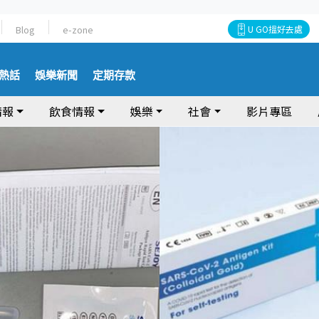
Blog
e-zone
U GO搵好去處
熱話
娛樂新聞
定期存款
情報
飲食情報
娛樂
社會
影片專區