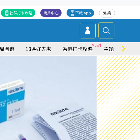
社群打卡攻略
商戶中心
下載 App
繁
简
周圍遊
18區好去處
香港打卡攻略
主題特集