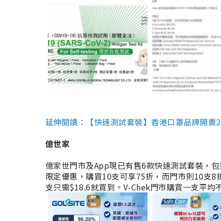
延伸閱讀：【快速測試套裝】香港口罩品牌開賣2款快速
億世家
億家世門市及App現已有售6款快速測試套裝，包括香港公司
限定優惠，購買10支可享75折，而門市則10支8折。現
支只需$18.6就買到。V-Chek門市購買一支平