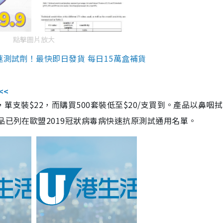
點擊圖片放大
速測試劑！最快即日發貨 每日15萬盒補貨
<<
，單支裝$22，而購買500套裝低至$20/支買到。產品以鼻咽
品已列在歐盟2019冠狀病毒病快速抗原測試通用名單。