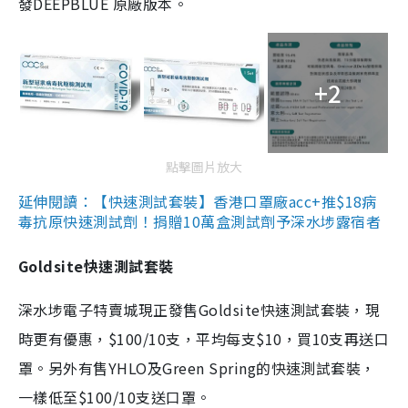
發DEEPBLUE 原廠版本。
+2
點擊圖片放大
延伸閱讀：【快速測試套裝】香港口罩廠acc+推$18病
毒抗原快速測試劑！捐贈10萬盒測試劑予深水埗露宿者
Goldsite快速測試套裝
深水埗電子特賣城現正發售Goldsite快速測試套裝，現
時更有優惠，$100/10支，平均每支$10，買10支再送口
罩。另外有售YHLO及Green Spring的快速測試套裝，
一樣低至$100/10支送口罩。