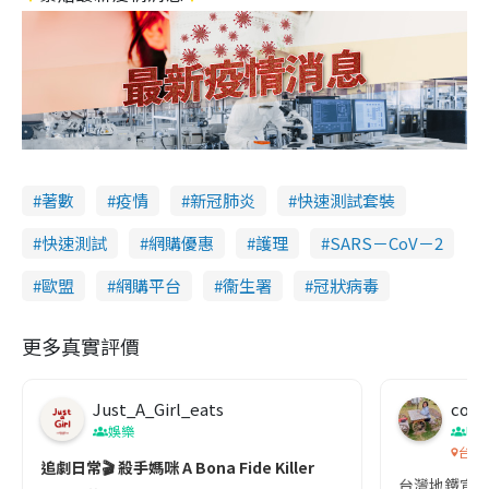
著數
疫情
新冠肺炎
快速測試套裝
快速測試
網購優惠
護理
SARS－CoV－2
歐盟
網購平台
衞生署
冠狀病毒
更多真實評價
Just_A_Girl_eats
co c
娛樂
吹
台灣
追劇日常🎬 殺手媽咪 A Bona Fide Killer
台灣地鐵宣