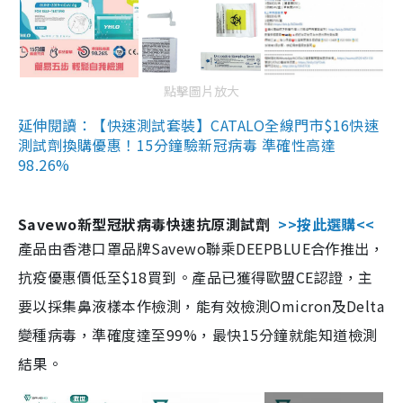
點擊圖片放大
延伸閱讀：【快速測試套裝】CATALO全線門市$16快速
測試劑換購優惠！15分鐘驗新冠病毒 準確性高達
98.26%
Savewo新型冠狀病毒快速抗原測試劑
>>按此選購<<
產品由香港口罩品牌Savewo聯乘DEEPBLUE合作推出，
抗疫優惠價低至$18買到。產品已獲得歐盟CE認證，主
要以採集鼻液樣本作檢測，能有效檢測Omicron及Delta
變種病毒，準確度達至99%，最快15分鐘就能知道檢測
結果。