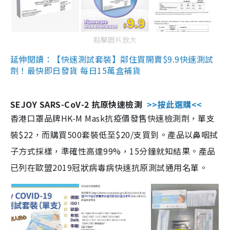
點擊圖片放大
延伸閱讀：【快速測試套裝】鄰住買開賣$9.9快速測試
劑！最快即日發貨 每日15萬盒補貨
SEJOY SARS-CoV-2 抗原快速檢測
>>按此選購<<
香港口罩品牌HK-M Mask抗疫價發售快速檢測劑，單支
裝$22，而購買500套裝低至$20/支買到。產品以鼻咽拭
子方式採樣，準確性高達99%，15分鐘就知結果。產品
已列在歐盟2019冠狀病毒病快速抗原測試通用名單。