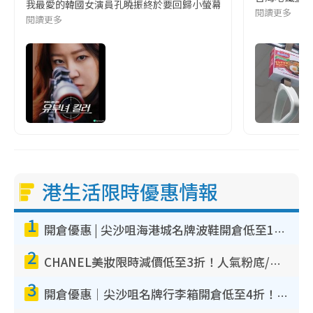
我最愛的韓國女演員孔曉振終於要回歸小螢幕啦!這次的劇本改編自同名
閱讀更多
閱讀更多
港生活限時優惠情報
1
開倉優惠 | 尖沙咀海港城名牌波鞋開倉低至1折！On鞋$899起／Joy&Peace鞋履$98起
2
CHANEL美妝限時減價低至3折！人氣粉底/唇膏/精華液低至$275！COCO香水都有平
3
開倉優惠｜尖沙咀名牌行李箱開倉低至4折！一連5日 American Tourister/ace./Hallmark $200起！