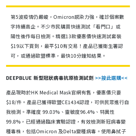
第5波疫情仍嚴峻，Omicron感染力強，確診個案數
字持續高企。不少市民購買快速測試「看門口」或
陽性後作每日檢測。精選13款優惠價快速測試套裝
$19以下買到，最平$10有交易！產品已獲衛生署認
可，或通過歐盟標準，最快10分鐘知結果。
DEEPBLUE 新型冠狀病毒抗原檢測試劑
>>按此選購<<
產品現時於HK Medical Mask官網有售，優惠價只要
$18/件。產品已獲得歐盟CE1434認證，可供民眾進行自
我檢測。準確度 99.03%、靈敏度96.4%、特異性
99.8%，已經通過臨床實驗認證，有效檢測新冠病毒變
種毒株，包括Omicron 及Delta變種病毒。使用鼻拭子