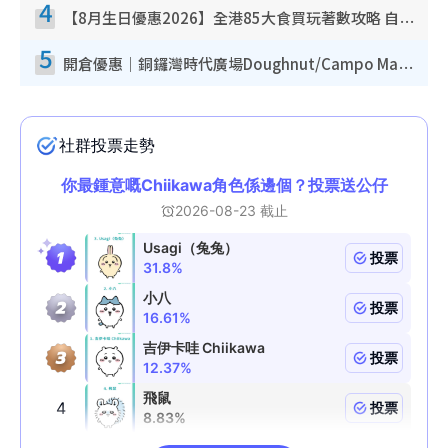
4
【8月生日優惠2026】全港85大食買玩著數攻略 自助餐/火鍋放題同行免費＋誠品/DONKI送現金券
5
開倉優惠｜銅鑼灣時代廣場Doughnut/Campo Marzio開倉低至1折！背囊、書包、手袋劈價$200起