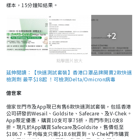
樣本，15分鐘知結果。
+2
點擊圖片放大
延伸閱讀：【快速測試套裝】香港口罩品牌開賣2款快速
檢測劑 最平$18起 ！可檢測Delta/Omicron病毒
億世家
億家世門市及App現已有售6款快速測試套裝，包括香港
公司研發的Wesail、Goldsite、Safecare、及V-Chek。
App限定優惠，購買10支可享75折，而門市則10支8
折。現凡於App購買Safecare及Goldsite，售價低至
$186.7，平均每支只需$18.6就買到。V-Chek門市購買