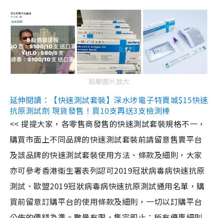
點擊圖片放大
延伸閱讀：【快速測試套裝】深水埗電子特賣城$15快速
抗原測試劑 現貨發售！買10支再送3支檢測棒
<< 提提大家，各零售商發售的快速測試套裝規格不一，
購買市面上不同品牌的快速測試套裝前請留意售賣平台
及該品牌的快速測試套裝使用方法、條款及細則，大家
亦可參考香港衞生署表列認可2019冠狀病毒病快速抗原
測試、歐盟2019冠狀病毒病快速抗原測試通用名單，購
買前留意訂購平台的使用條款及細則，一切以訂購平台
公佈的價錢為準。數量有限，售完即止；所有優惠細則