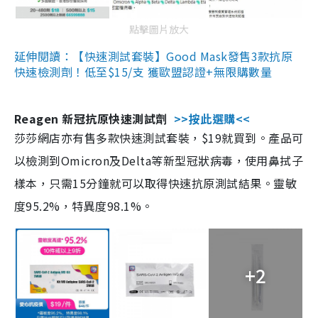
點擊圖片放大
延伸閱讀：【快速測試套裝】Good Mask發售3款抗原
快速檢測劑！低至$15/支 獲歐盟認證+無限購數量
Reagen 新冠抗原快速測試劑
>>按此選購<<
莎莎網店亦有售多款快速測試套裝，$19就買到。產品可
以檢測到Omicron及Delta等新型冠狀病毒，使用鼻拭子
樣本，只需15分鐘就可以取得快速抗原測試結果。靈敏
度95.2%，特異度98.1%。
+2