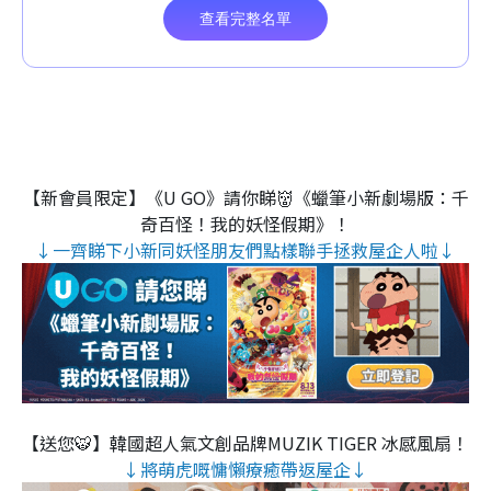
【新會員限定】《U GO》請你睇👹《蠟筆小新劇場版：千
奇百怪！我的妖怪假期》！
↓一齊睇下小新同妖怪朋友們點樣聯手拯救屋企人啦↓
【送您🐯】韓國超人氣文創品牌MUZIK TIGER 冰感風扇！
↓將萌虎嘅慵懶療癒帶返屋企↓