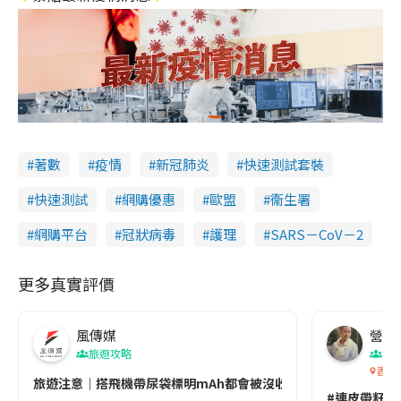
著數
疫情
新冠肺炎
快速測試套裝
快速測試
網購優惠
歐盟
衞生署
網購平台
冠狀病毒
護理
SARS－CoV－2
更多真實評價
風傳媒
營養教
旅遊攻略
生
香港
旅遊注意｜搭飛機帶尿袋標明mAh都會被沒收😱出發前切記檢查「1
#連皮帶籽都