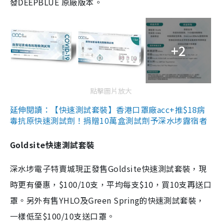
發DEEPBLUE 原廠版本。
+2
點擊圖片放大
延伸閱讀：【快速測試套裝】香港口罩廠acc+推$18病
毒抗原快速測試劑！捐贈10萬盒測試劑予深水埗露宿者
Goldsite快速測試套裝
深水埗電子特賣城現正發售Goldsite快速測試套裝，現
時更有優惠，$100/10支，平均每支$10，買10支再送口
罩。另外有售YHLO及Green Spring的快速測試套裝，
一樣低至$100/10支送口罩。