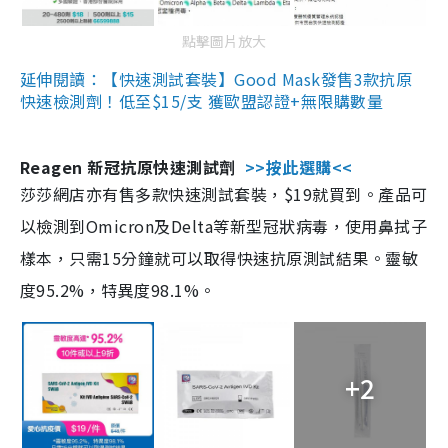
點擊圖片放大
延伸閱讀：【快速測試套裝】Good Mask發售3款抗原
快速檢測劑！低至$15/支 獲歐盟認證+無限購數量
Reagen 新冠抗原快速測試劑
>>按此選購<<
莎莎網店亦有售多款快速測試套裝，$19就買到。產品可
以檢測到Omicron及Delta等新型冠狀病毒，使用鼻拭子
樣本，只需15分鐘就可以取得快速抗原測試結果。靈敏
度95.2%，特異度98.1%。
+2