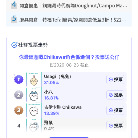
4
開倉優惠｜銅鑼灣時代廣場Doughnut/Campo Marzio開倉低至1折！背囊、書包、手袋劈價$200起
5
廚具開倉｜特福Tefal廚具/家電開倉低至3折！$220起買平底鍋/炒鑊/湯煲！電飯煲/吸塵機/燙斗$418起