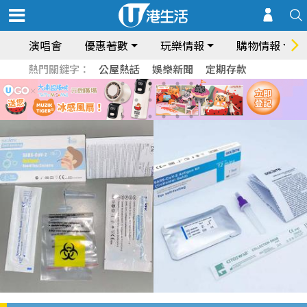
演唱會
優惠著數
玩樂情報
購物情報
熱門關鍵字：
公屋熱話
娛樂新聞
定期存款