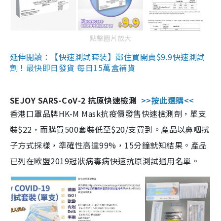
點擊圖片放大
延伸閱讀：【快速測試套裝】鄰住買開賣$9.9快速測試
劑！最快即日發貨 每日15萬盒補貨
SEJOY SARS-CoV-2 抗原快速檢測
>>按此選購<<
香港口罩品牌HK-M Mask抗疫價發售快速檢測劑，單支
裝$22，而購買500套裝低至$20/支買到。產品以鼻咽拭
子方式採樣，準確性高達99%，15分鐘就知結果。產品
已列在歐盟2019冠狀病毒病快速抗原測試通用名單。