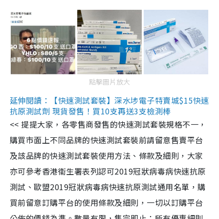
點擊圖片放大
延伸閱讀：【快速測試套裝】深水埗電子特賣城$15快速
抗原測試劑 現貨發售！買10支再送3支檢測棒
<< 提提大家，各零售商發售的快速測試套裝規格不一，
購買市面上不同品牌的快速測試套裝前請留意售賣平台
及該品牌的快速測試套裝使用方法、條款及細則，大家
亦可參考香港衞生署表列認可2019冠狀病毒病快速抗原
測試、歐盟2019冠狀病毒病快速抗原測試通用名單，購
買前留意訂購平台的使用條款及細則，一切以訂購平台
公佈的價錢為準。數量有限，售完即止；所有優惠細則