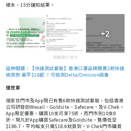
樣本，15分鐘知結果。
+2
點擊圖片放大
延伸閱讀：【快速測試套裝】香港口罩品牌開賣2款快速
檢測劑 最平$18起 ！可檢測Delta/Omicron病毒
億世家
億家世門市及App現已有售6款快速測試套裝，包括香港
公司研發的Wesail、Goldsite、Safecare、及V-Chek。
App限定優惠，購買10支可享75折，而門市則10支8
折。現凡於App購買Safecare及Goldsite，售價低至
$186.7，平均每支只需$18.6就買到。V-Chek門市購買