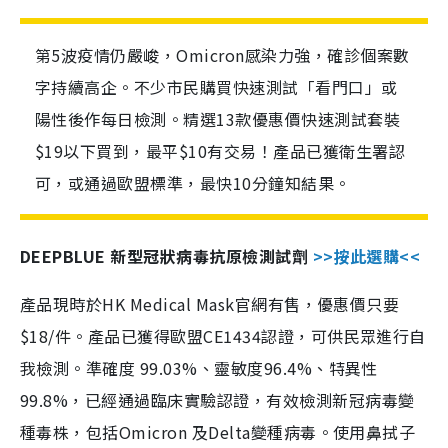
第5波疫情仍嚴峻，Omicron感染力強，確診個案數
字持續高企。不少市民購買快速測試「看門口」或
陽性後作每日檢測。精選13款優惠價快速測試套裝
$19以下買到，最平$10有交易！產品已獲衛生署認
可，或通過歐盟標準，最快10分鐘知結果。
DEEPBLUE 新型冠狀病毒抗原檢測試劑
>>按此選購<<
產品現時於HK Medical Mask官網有售，優惠價只要
$18/件。產品已獲得歐盟CE1434認證，可供民眾進行自
我檢測。準確度 99.03%、靈敏度96.4%、特異性
99.8%，已經通過臨床實驗認證，有效檢測新冠病毒變
種毒株，包括Omicron 及Delta變種病毒。使用鼻拭子