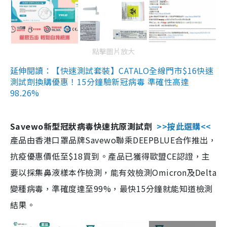
點擊圖片放大
延伸閱讀：【快速測試套裝】CATALO全線門市$16快速
測試劑換購優惠！15分鐘驗新冠病毒 準確性高達
98.26%
Savewo新型冠狀病毒快速抗原測試劑
>>按此選購<<
產品由香港口罩品牌Savewo聯乘DEEPBLUE合作推出，
抗疫優惠價低至$18買到。產品已獲得歐盟CE認證，主
要以採集鼻液樣本作檢測，能有效檢測Omicron及Delta
變種病毒，準確度達至99%，最快15分鐘就能知道檢測
結果。