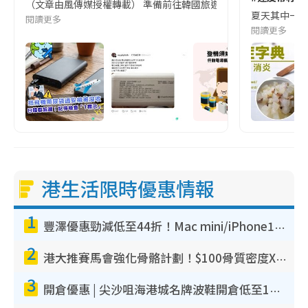
（文章由風傳媒授權轉載） 準備前往韓國旅遊的民眾，近期要特別留
夏天其中一種時
閱讀更多
閱讀更多
港生活限時優惠情報
1
豐澤優惠勁減低至44折！Mac mini/iPhone17Pro大減價！廚房家電$220起
2
港大推賽馬會強化骨骼計劃！$100骨質密度X光檢查 完成免費運動訓練送超市禮券！附參加資格
3
開倉優惠 | 尖沙咀海港城名牌波鞋開倉低至1折！On鞋$899起／Joy&Peace鞋履$98起