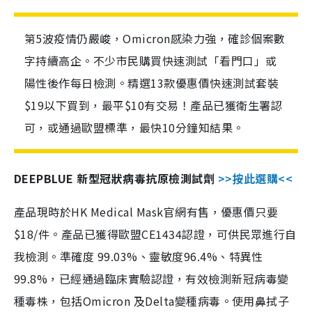
第5波疫情仍嚴峻，Omicron感染力強，確診個案數
字持續高企。不少市民購買快速測試「看門口」或
陽性後作每日檢測。精選13款優惠價快速測試套裝
$19以下買到，最平$10有交易！產品已獲衛生署認
可，或通過歐盟標準，最快10分鐘知結果。
DEEPBLUE 新型冠狀病毒抗原檢測試劑
>>按此選購<<
產品現時於HK Medical Mask官網有售，優惠價只要
$18/件。產品已獲得歐盟CE1434認證，可供民眾進行自
我檢測。準確度 99.03%、靈敏度96.4%、特異性
99.8%，已經通過臨床實驗認證，有效檢測新冠病毒變
種毒株，包括Omicron 及Delta變種病毒。使用鼻拭子