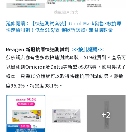
點擊圖片放大
延伸閱讀：【快速測試套裝】Good Mask發售3款抗原
快速檢測劑！低至$15/支 獲歐盟認證+無限購數量
Reagen 新冠抗原快速測試劑
>>按此選購<<
莎莎網店亦有售多款快速測試套裝，$19就買到。產品可
以檢測到Omicron及Delta等新型冠狀病毒，使用鼻拭子
樣本，只需15分鐘就可以取得快速抗原測試結果。靈敏
度95.2%，特異度98.1%。
+2