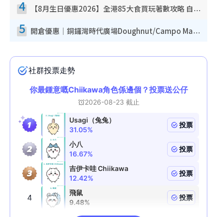
4
【8月生日優惠2026】全港85大食買玩著數攻略 自助餐/火鍋放題同行免費＋誠品/DONKI送現金券
5
開倉優惠｜銅鑼灣時代廣場Doughnut/Campo Marzio開倉低至1折！背囊、書包、手袋劈價$200起