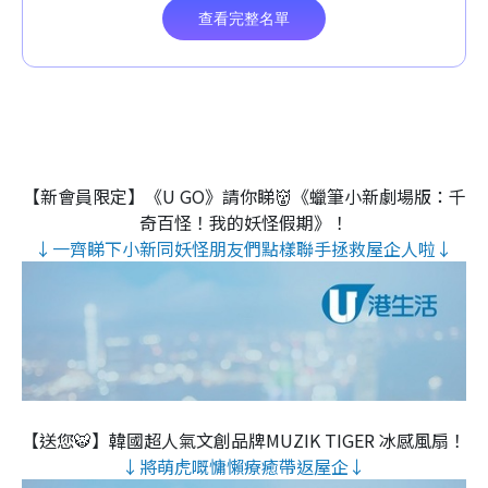
【新會員限定】《U GO》請你睇👹《蠟筆小新劇場版：千
奇百怪！我的妖怪假期》！
↓一齊睇下小新同妖怪朋友們點樣聯手拯救屋企人啦↓
【送您🐯】韓國超人氣文創品牌MUZIK TIGER 冰感風扇！
↓將萌虎嘅慵懶療癒帶返屋企↓