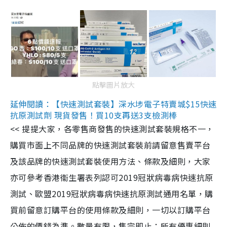
點擊圖片放大
延伸閱讀：【快速測試套裝】深水埗電子特賣城$15快速
抗原測試劑 現貨發售！買10支再送3支檢測棒
<< 提提大家，各零售商發售的快速測試套裝規格不一，
購買市面上不同品牌的快速測試套裝前請留意售賣平台
及該品牌的快速測試套裝使用方法、條款及細則，大家
亦可參考香港衞生署表列認可2019冠狀病毒病快速抗原
測試、歐盟2019冠狀病毒病快速抗原測試通用名單，購
買前留意訂購平台的使用條款及細則，一切以訂購平台
公佈的價錢為準。數量有限，售完即止；所有優惠細則