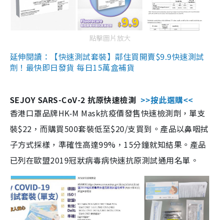
點擊圖片放大
延伸閱讀：【快速測試套裝】鄰住買開賣$9.9快速測試
劑！最快即日發貨 每日15萬盒補貨
SEJOY SARS-CoV-2 抗原快速檢測
>>按此選購<<
香港口罩品牌HK-M Mask抗疫價發售快速檢測劑，單支
裝$22，而購買500套裝低至$20/支買到。產品以鼻咽拭
子方式採樣，準確性高達99%，15分鐘就知結果。產品
已列在歐盟2019冠狀病毒病快速抗原測試通用名單。