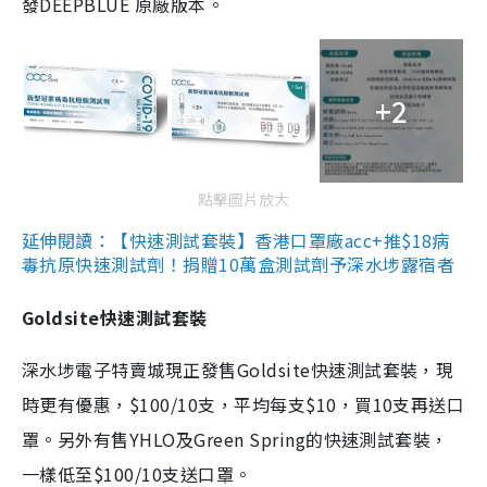
發DEEPBLUE 原廠版本。
+2
點擊圖片放大
延伸閱讀：【快速測試套裝】香港口罩廠acc+推$18病
毒抗原快速測試劑！捐贈10萬盒測試劑予深水埗露宿者
Goldsite快速測試套裝
深水埗電子特賣城現正發售Goldsite快速測試套裝，現
時更有優惠，$100/10支，平均每支$10，買10支再送口
罩。另外有售YHLO及Green Spring的快速測試套裝，
一樣低至$100/10支送口罩。