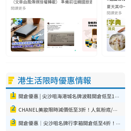
（文章由風傳媒授權轉載） 準備前往韓國旅遊的民眾，近期要特別留
夏天其中一種時
閱讀更多
閱讀更多
港生活限時優惠情報
1
開倉優惠 | 尖沙咀海港城名牌波鞋開倉低至1折！On鞋$899起／Joy&Peace鞋履$98起
2
CHANEL美妝限時減價低至3折！人氣粉底/唇膏/精華液低至$275！COCO香水都有平
3
開倉優惠｜尖沙咀名牌行李箱開倉低至4折！一連5日 American Tourister/ace./Hallmark $200起！