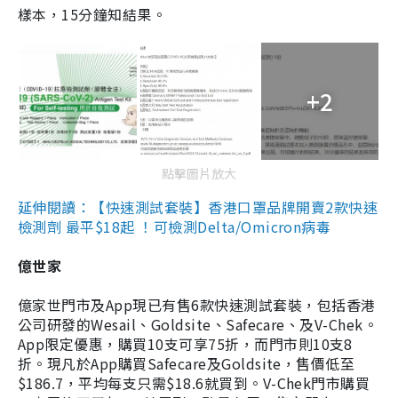
樣本，15分鐘知結果。
+2
點擊圖片放大
延伸閱讀：【快速測試套裝】香港口罩品牌開賣2款快速
檢測劑 最平$18起 ！可檢測Delta/Omicron病毒
億世家
億家世門市及App現已有售6款快速測試套裝，包括香港
公司研發的Wesail、Goldsite、Safecare、及V-Chek。
App限定優惠，購買10支可享75折，而門市則10支8
折。現凡於App購買Safecare及Goldsite，售價低至
$186.7，平均每支只需$18.6就買到。V-Chek門市購買