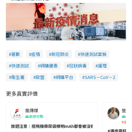
著數
疫情
新冠肺炎
快速測試套裝
快速測試
網購優惠
冠狀病毒
護理
衞生署
歐盟
網購平台
SARS－CoV－2
更多真實評價
風傳媒
營養教
旅遊攻略
生
香港
旅遊注意｜搭飛機帶尿袋標明mAh都會被沒收😱出發前切記檢查「1
#連皮帶籽都