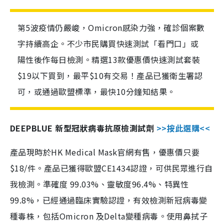
第5波疫情仍嚴峻，Omicron感染力強，確診個案數
字持續高企。不少市民購買快速測試「看門口」或
陽性後作每日檢測。精選13款優惠價快速測試套裝
$19以下買到，最平$10有交易！產品已獲衛生署認
可，或通過歐盟標準，最快10分鐘知結果。
DEEPBLUE 新型冠狀病毒抗原檢測試劑
>>按此選購<<
產品現時於HK Medical Mask官網有售，優惠價只要
$18/件。產品已獲得歐盟CE1434認證，可供民眾進行自
我檢測。準確度 99.03%、靈敏度96.4%、特異性
99.8%，已經通過臨床實驗認證，有效檢測新冠病毒變
種毒株，包括Omicron 及Delta變種病毒。使用鼻拭子