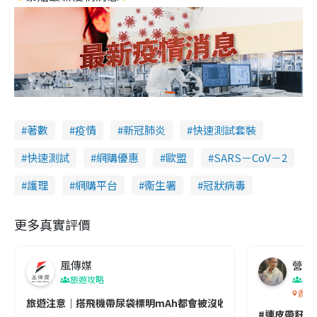
著數
疫情
新冠肺炎
快速測試套裝
快速測試
網購優惠
歐盟
SARS－CoV－2
護理
網購平台
衞生署
冠狀病毒
更多真實評價
風傳媒
營養教
旅遊攻略
生
香港
旅遊注意｜搭飛機帶尿袋標明mAh都會被沒收😱出發前切記檢查「1
#連皮帶籽都