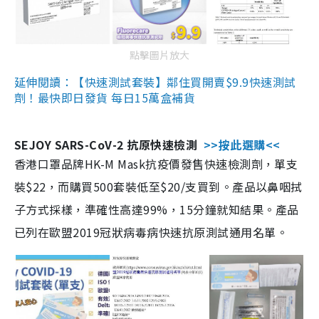
點擊圖片放大
延伸閱讀：【快速測試套裝】鄰住買開賣$9.9快速測試
劑！最快即日發貨 每日15萬盒補貨
SEJOY SARS-CoV-2 抗原快速檢測
>>按此選購<<
香港口罩品牌HK-M Mask抗疫價發售快速檢測劑，單支
裝$22，而購買500套裝低至$20/支買到。產品以鼻咽拭
子方式採樣，準確性高達99%，15分鐘就知結果。產品
已列在歐盟2019冠狀病毒病快速抗原測試通用名單。