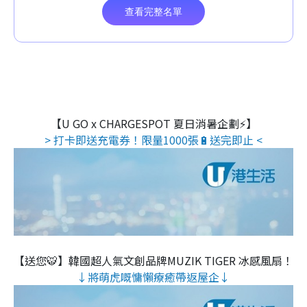
【U GO x CHARGESPOT 夏日消暑企劃⚡】
> 打卡即送充電券！限量1000張🔋送完即止 <
【送您🐯】韓國超人氣文創品牌MUZIK TIGER 冰感風扇！
↓將萌虎嘅慵懶療癒帶返屋企↓