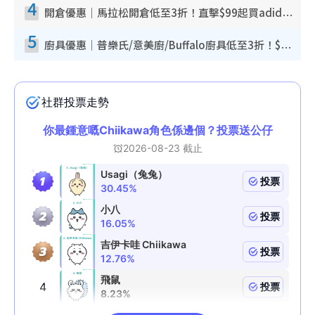
4
開倉優惠｜馬拉松開倉低至3折！直擊$99起買adidas／New Balance／Puma鞋款 STANLEY保溫杯劈價至$119起
5
廚具優惠｜普樂氏/意美廚/Buffalo廚具低至3折！$89起買煎鍋／炒鑊／個人鍋 同場小家電激減至$99起