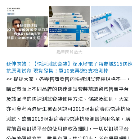
點擊圖片放大
延伸閱讀：【快速測試套裝】深水埗電子特賣城$15快速
抗原測試劑 現貨發售！買10支再送3支檢測棒
<< 提提大家，各零售商發售的快速測試套裝規格不一，
購買市面上不同品牌的快速測試套裝前請留意售賣平台
及該品牌的快速測試套裝使用方法、條款及細則，大家
亦可參考香港衞生署表列認可2019冠狀病毒病快速抗原
測試、歐盟2019冠狀病毒病快速抗原測試通用名單，購
買前留意訂購平台的使用條款及細則，一切以訂購平台
公佈的價錢為準。數量有限，售完即止；所有優惠細則