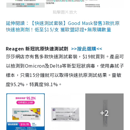
點擊圖片放大
延伸閱讀：【快速測試套裝】Good Mask發售3款抗原
快速檢測劑！低至$15/支 獲歐盟認證+無限購數量
Reagen 新冠抗原快速測試劑
>>按此選購<<
莎莎網店亦有售多款快速測試套裝，$19就買到。產品可
以檢測到Omicron及Delta等新型冠狀病毒，使用鼻拭子
樣本，只需15分鐘就可以取得快速抗原測試結果。靈敏
度95.2%，特異度98.1%。
+2