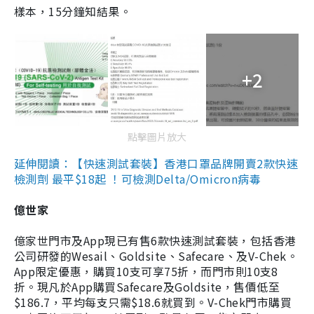
樣本，15分鐘知結果。
+2
點擊圖片放大
延伸閱讀：【快速測試套裝】香港口罩品牌開賣2款快速
檢測劑 最平$18起 ！可檢測Delta/Omicron病毒
億世家
億家世門市及App現已有售6款快速測試套裝，包括香港
公司研發的Wesail、Goldsite、Safecare、及V-Chek。
App限定優惠，購買10支可享75折，而門市則10支8
折。現凡於App購買Safecare及Goldsite，售價低至
$186.7，平均每支只需$18.6就買到。V-Chek門市購買