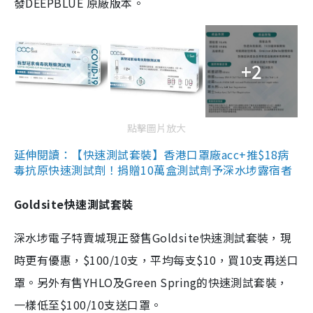
發DEEPBLUE 原廠版本。
+2
點擊圖片放大
延伸閱讀：【快速測試套裝】香港口罩廠acc+推$18病
毒抗原快速測試劑！捐贈10萬盒測試劑予深水埗露宿者
Goldsite快速測試套裝
深水埗電子特賣城現正發售Goldsite快速測試套裝，現
時更有優惠，$100/10支，平均每支$10，買10支再送口
罩。另外有售YHLO及Green Spring的快速測試套裝，
一樣低至$100/10支送口罩。