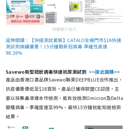
點擊圖片放大
延伸閱讀：【快速測試套裝】CATALO全線門市$16快速
測試劑換購優惠！15分鐘驗新冠病毒 準確性高達
98.26%
Savewo新型冠狀病毒快速抗原測試劑
>>按此選購<<
產品由香港口罩品牌Savewo聯乘DEEPBLUE合作推出，
抗疫優惠價低至$18買到。產品已獲得歐盟CE認證，主
要以採集鼻液樣本作檢測，能有效檢測Omicron及Delta
變種病毒，準確度達至99%，最快15分鐘就能知道檢測
結果。