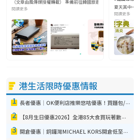
（文章由風傳媒授權轉載） 準備前往韓國旅遊的民眾，近期要特別留
夏天其中一種時
閱讀更多
閱讀更多
港生活限時優惠情報
1
長者優惠｜OK便利店推樂悠咭優惠！買麵包/牛奶/保健品拍卡即減
2
【8月生日優惠2026】全港85大食買玩著數攻略 自助餐/火鍋放題同行免費＋誠品/DONKI送現金券
3
開倉優惠｜銅鑼灣MICHAEL KORS開倉低至17折！直擊$500起買手袋/銀包/鞋款 必買經典Jet Set系列