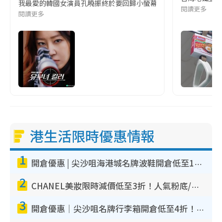
我最愛的韓國女演員孔曉振終於要回歸小螢幕啦!這次的劇本改編自同名
閱讀更多
閱讀更多
港生活限時優惠情報
1
開倉優惠 | 尖沙咀海港城名牌波鞋開倉低至1折！On鞋$899起／Joy&Peace鞋履$98起
2
CHANEL美妝限時減價低至3折！人氣粉底/唇膏/精華液低至$275！COCO香水都有平
3
開倉優惠｜尖沙咀名牌行李箱開倉低至4折！一連5日 American Tourister/ace./Hallmark $200起！