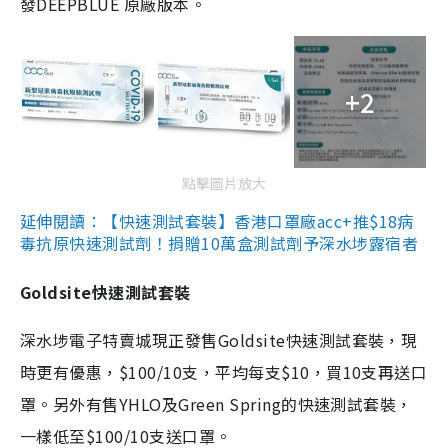
發DEEPBLUE 原廠版本。
+2
點擊圖片放大
延伸閱讀：【快速測試套裝】香港口罩廠acc+推$18病
毒抗原快速測試劑！捐贈10萬盒測試劑予深水埗露宿者
Goldsite快速測試套裝
深水埗電子特賣城現正發售Goldsite快速測試套裝，現
時更有優惠，$100/10支，平均每支$10，買10支再送口
罩。另外有售YHLO及Green Spring的快速測試套裝，
一樣低至$100/10支送口罩。