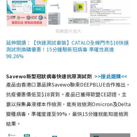
點擊圖片放大
延伸閱讀：【快速測試套裝】CATALO全線門市$16快速
測試劑換購優惠！15分鐘驗新冠病毒 準確性高達
98.26%
Savewo新型冠狀病毒快速抗原測試劑
>>按此選購<<
產品由香港口罩品牌Savewo聯乘DEEPBLUE合作推出，
抗疫優惠價低至$18買到。產品已獲得歐盟CE認證，主
要以採集鼻液樣本作檢測，能有效檢測Omicron及Delta
變種病毒，準確度達至99%，最快15分鐘就能知道檢測
結果。