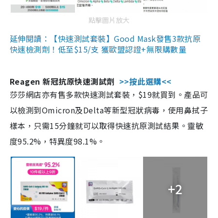
點擊圖片放大
延伸閱讀：【快速測試套裝】Good Mask發售3款抗原
快速檢測劑！低至$15/支 獲歐盟認證+無限購數量
Reagen 新冠抗原快速測試劑
>>按此選購<<
莎莎網店亦有售多款快速測試套裝，$19就買到。產品可
以檢測到Omicron及Delta等新型冠狀病毒，使用鼻拭子
樣本，只需15分鐘就可以取得快速抗原測試結果。靈敏
度95.2%，特異度98.1%。
+2