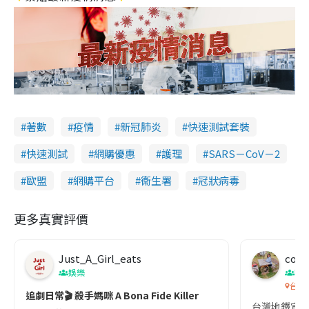
著數
疫情
新冠肺炎
快速測試套裝
快速測試
網購優惠
護理
SARS－CoV－2
歐盟
網購平台
衞生署
冠狀病毒
更多真實評價
Just_A_Girl_eats
co c
娛樂
吹
台灣
追劇日常🎬 殺手媽咪 A Bona Fide Killer
台灣地鐵宣