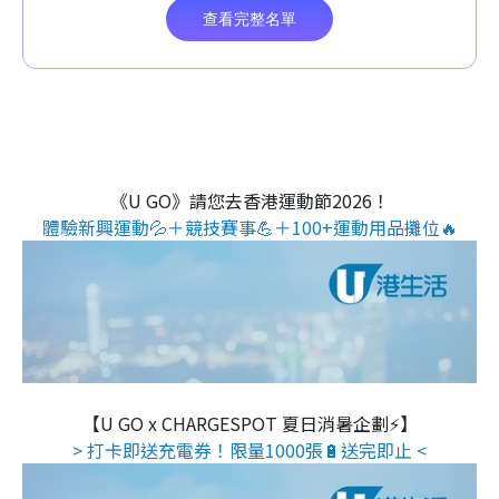
《U GO》請您去香港運動節2026！
體驗新興運動💦＋競技賽事💪＋100+運動用品攤位🔥
【U GO x CHARGESPOT 夏日消暑企劃⚡】
> 打卡即送充電券！限量1000張🔋送完即止 <