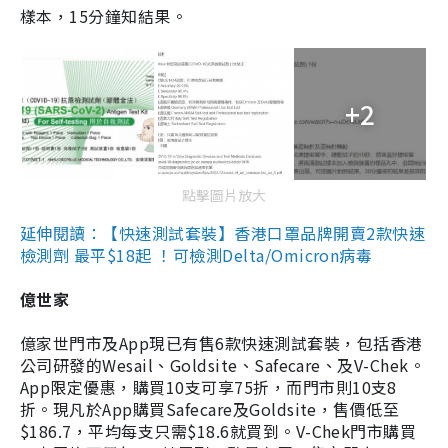
樣本，15分鐘知結果。
+2
點擊圖片放大
延伸閱讀：【快速測試套裝】香港口罩品牌開賣2款快速
檢測劑 最平$18起 ！可檢測Delta/Omicron病毒
億世家
億家世門市及App現已有售6款快速測試套裝，包括香港
公司研發的Wesail、Goldsite、Safecare、及V-Chek。
App限定優惠，購買10支可享75折，而門市則10支8
折。現凡於App購買Safecare及Goldsite，售價低至
$186.7，平均每支只需$18.6就買到。V-Chek門市購買