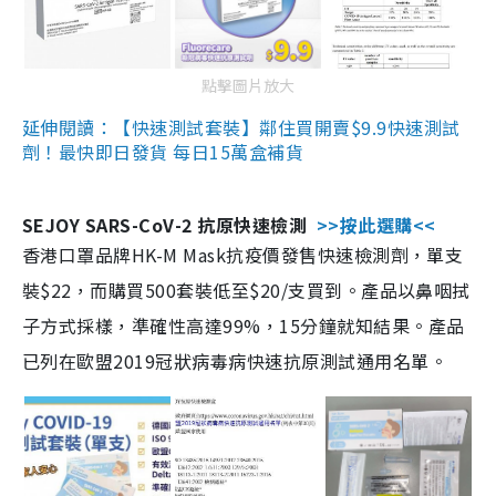
點擊圖片放大
延伸閱讀：【快速測試套裝】鄰住買開賣$9.9快速測試
劑！最快即日發貨 每日15萬盒補貨
SEJOY SARS-CoV-2 抗原快速檢測
>>按此選購<<
香港口罩品牌HK-M Mask抗疫價發售快速檢測劑，單支
裝$22，而購買500套裝低至$20/支買到。產品以鼻咽拭
子方式採樣，準確性高達99%，15分鐘就知結果。產品
已列在歐盟2019冠狀病毒病快速抗原測試通用名單。