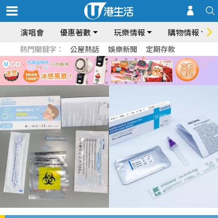
演唱會
優惠著數
玩樂情報
購物情報
熱門關鍵字：
公屋熱話
娛樂新聞
定期存款