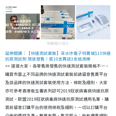
點擊圖片放大
延伸閱讀：【快速測試套裝】深水埗電子特賣城$15快速
抗原測試劑 現貨發售！買10支再送3支檢測棒
<< 提提大家，各零售商發售的快速測試套裝規格不一，
購買市面上不同品牌的快速測試套裝前請留意售賣平台
及該品牌的快速測試套裝使用方法、條款及細則，大家
亦可參考香港衞生署表列認可2019冠狀病毒病快速抗原
測試、歐盟2019冠狀病毒病快速抗原測試通用名單，購
買前留意訂購平台的使用條款及細則，一切以訂購平台
公佈的價錢為準。數量有限，售完即止；所有優惠細則