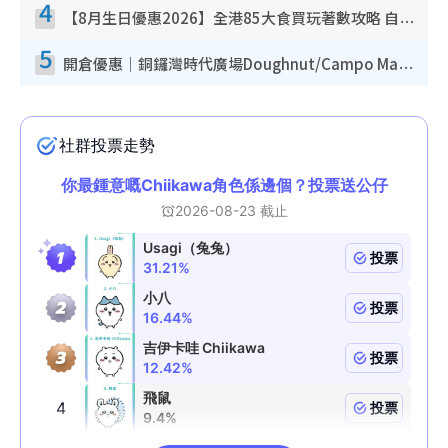
4
【8月生日優惠2026】全港85大食買玩著數攻略 自助餐/火鍋放題同行免費＋誠品/DONKI送現金券
5
開倉優惠｜銅鑼灣時代廣場Doughnut/Campo Marzio開倉低至1折！背囊、書包、手袋劈價$200起