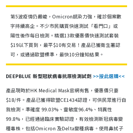
第5波疫情仍嚴峻，Omicron感染力強，確診個案數
字持續高企。不少市民購買快速測試「看門口」或
陽性後作每日檢測。精選13款優惠價快速測試套裝
$19以下買到，最平$10有交易！產品已獲衛生署認
可，或通過歐盟標準，最快10分鐘知結果。
DEEPBLUE 新型冠狀病毒抗原檢測試劑
>>按此選購<<
產品現時於HK Medical Mask官網有售，優惠價只要
$18/件。產品已獲得歐盟CE1434認證，可供民眾進行自
我檢測。準確度 99.03%、靈敏度96.4%、特異性
99.8%，已經通過臨床實驗認證，有效檢測新冠病毒變
種毒株，包括Omicron 及Delta變種病毒。使用鼻拭子