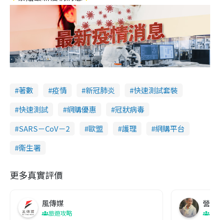
著數
疫情
新冠肺炎
快速測試套裝
快速測試
網購優惠
冠狀病毒
SARS－CoV－2
歐盟
護理
網購平台
衞生署
更多真實評價
風傳媒
營養教
旅遊攻略
生