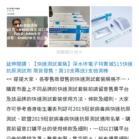
點擊圖片放大
延伸閱讀：【快速測試套裝】深水埗電子特賣城$15快速
抗原測試劑 現貨發售！買10支再送3支檢測棒
<< 提提大家，各零售商發售的快速測試套裝規格不一，
購買市面上不同品牌的快速測試套裝前請留意售賣平台
及該品牌的快速測試套裝使用方法、條款及細則，大家
亦可參考香港衞生署表列認可2019冠狀病毒病快速抗原
測試、歐盟2019冠狀病毒病快速抗原測試通用名單，購
買前留意訂購平台的使用條款及細則，一切以訂購平台
公佈的價錢為準。數量有限，售完即止；所有優惠細則