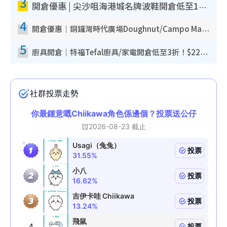
3
開倉優惠 | 尖沙咀海港城名牌波鞋開倉低至1折！On鞋$899起／Joy&Peace鞋履$98起
4
開倉優惠｜銅鑼灣時代廣場Doughnut/Campo Marzio開倉低至1折！背囊、書包、手袋劈價$200起
5
廚具開倉｜特福Tefal廚具/家電開倉低至3折！$220起買平底鍋/炒鑊/湯煲！電飯煲/吸塵機/燙斗$418起