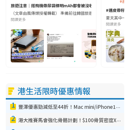
香港
旅遊注意｜搭飛機帶尿袋標明mAh都會被沒收😱出發前切記檢查「1
#連皮帶籽都
（文章由風傳媒授權轉載） 準備前往韓國旅遊的民眾，近期要特別留
夏天其中一種時
閱讀更多
閱讀更多
港生活限時優惠情報
1
豐澤優惠勁減低至44折！Mac mini/iPhone17Pro大減價！廚房家電$220起
2
港大推賽馬會強化骨骼計劃！$100骨質密度X光檢查 完成免費運動訓練送超市禮券！附參加資格