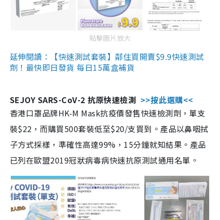
點擊圖片放大
延伸閱讀：【快速測試套裝】鄰住買開賣$9.9快速測試
劑！最快即日發貨 每日15萬盒補貨
SEJOY SARS-CoV-2 抗原快速檢測
>>按此選購<<
香港口罩品牌HK-M Mask抗疫價發售快速檢測劑，單支
裝$22，而購買500套裝低至$20/支買到。產品以鼻咽拭
子方式採樣，準確性高達99%，15分鐘就知結果。產品
已列在歐盟2019冠狀病毒病快速抗原測試通用名單。