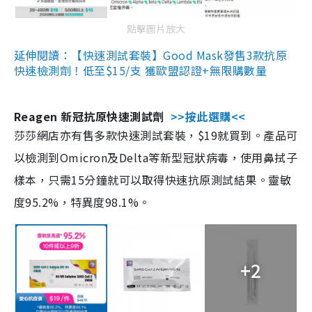
點擊圖片放大
延伸閱讀：【快速測試套裝】Good Mask發售3款抗原
快速檢測劑！低至$15/支 獲歐盟認證+無限購數量
Reagen 新冠抗原快速測試劑
>>按此選購<<
莎莎網店亦有售多款快速測試套裝，$19就買到。產品可
以檢測到Omicron及Delta等新型冠狀病毒，使用鼻拭子
樣本，只需15分鐘就可以取得快速抗原測試結果。靈敏
度95.2%，特異度98.1%。
+2