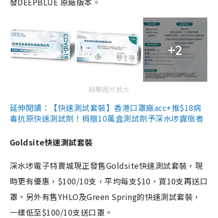
發DEEPBLUE 原廠版本。
+2
點擊圖片放大
延伸閱讀：【快速測試套裝】香港口罩廠acc+推$18病
毒抗原快速測試劑！捐贈10萬盒測試劑予深水埗露宿者
Goldsite快速測試套裝
深水埗電子特賣城現正發售Goldsite快速測試套裝，現
時更有優惠，$100/10支，平均每支$10，買10支再送口
罩。另外有售YHLO及Green Spring的快速測試套裝，
一樣低至$100/10支送口罩。