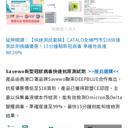
點擊圖片放大
延伸閱讀：【快速測試套裝】CATALO全線門市$16快速
測試劑換購優惠！15分鐘驗新冠病毒 準確性高達
98.26%
Savewo新型冠狀病毒快速抗原測試劑
>>按此選購<<
產品由香港口罩品牌Savewo聯乘DEEPBLUE合作推出，
抗疫優惠價低至$18買到。產品已獲得歐盟CE認證，主
要以採集鼻液樣本作檢測，能有效檢測Omicron及Delta
變種病毒，準確度達至99%，最快15分鐘就能知道檢測
結果。