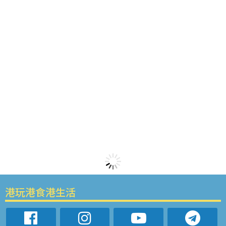
港玩港食港生活