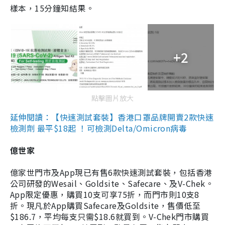
樣本，15分鐘知結果。
+2
點擊圖片放大
延伸閱讀：【快速測試套裝】香港口罩品牌開賣2款快速
檢測劑 最平$18起 ！可檢測Delta/Omicron病毒
億世家
億家世門市及App現已有售6款快速測試套裝，包括香港
公司研發的Wesail、Goldsite、Safecare、及V-Chek。
App限定優惠，購買10支可享75折，而門市則10支8
折。現凡於App購買Safecare及Goldsite，售價低至
$186.7，平均每支只需$18.6就買到。V-Chek門市購買