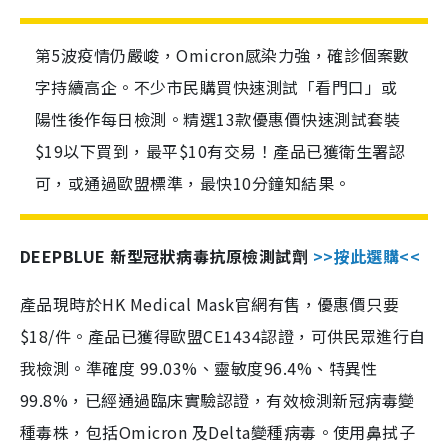
第5波疫情仍嚴峻，Omicron感染力強，確診個案數
字持續高企。不少市民購買快速測試「看門口」或
陽性後作每日檢測。精選13款優惠價快速測試套裝
$19以下買到，最平$10有交易！產品已獲衛生署認
可，或通過歐盟標準，最快10分鐘知結果。
DEEPBLUE 新型冠狀病毒抗原檢測試劑
>>按此選購<<
產品現時於HK Medical Mask官網有售，優惠價只要
$18/件。產品已獲得歐盟CE1434認證，可供民眾進行自
我檢測。準確度 99.03%、靈敏度96.4%、特異性
99.8%，已經通過臨床實驗認證，有效檢測新冠病毒變
種毒株，包括Omicron 及Delta變種病毒。使用鼻拭子