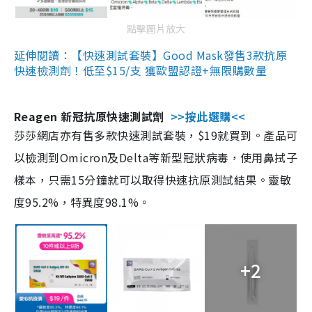
點擊圖片放大
延伸閱讀：【快速測試套裝】Good Mask發售3款抗原
快速檢測劑！低至$15/支 獲歐盟認證+無限購數量
Reagen 新冠抗原快速測試劑
>>按此選購<<
莎莎網店亦有售多款快速測試套裝，$19就買到。產品可
以檢測到Omicron及Delta等新型冠狀病毒，使用鼻拭子
樣本，只需15分鐘就可以取得快速抗原測試結果。靈敏
度95.2%，特異度98.1%。
+2