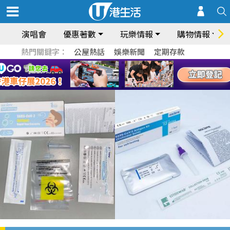
演唱會
優惠著數
玩樂情報
購物情報
熱門關鍵字：
公屋熱話
娛樂新聞
定期存款