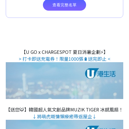
【U GO x CHARGESPOT 夏日消暑企劃⚡】
> 打卡即送充電券！限量1000張🔋送完即止 <
【送您🐯】韓國超人氣文創品牌MUZIK TIGER 冰感風扇！
↓將萌虎嘅慵懶療癒帶返屋企↓