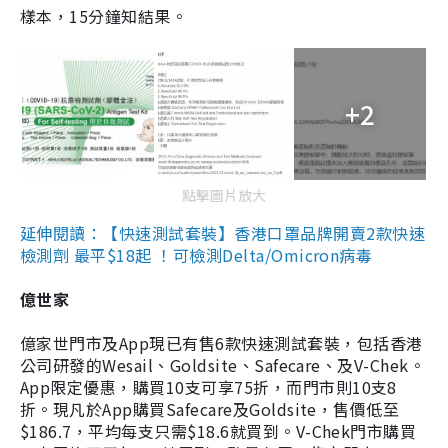
樣本，15分鐘知結果。
+2
點擊圖片放大
延伸閱讀：【快速測試套裝】香港口罩品牌開賣2款快速
檢測劑 最平$18起 ！可檢測Delta/Omicron病毒
億世家
億家世門市及App現已有售6款快速測試套裝，包括香港
公司研發的Wesail、Goldsite、Safecare、及V-Chek。
App限定優惠，購買10支可享75折，而門市則10支8
折。現凡於App購買Safecare及Goldsite，售價低至
$186.7，平均每支只需$18.6就買到。V-Chek門市購買