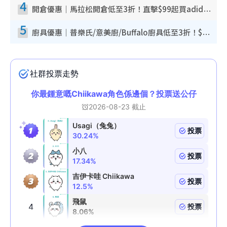
4
開倉優惠｜馬拉松開倉低至3折！直擊$99起買adidas／New Balance／Puma鞋款 STANLEY保溫杯劈價至$119起
5
廚具優惠｜普樂氏/意美廚/Buffalo廚具低至3折！$89起買煎鍋／炒鑊／個人鍋 同場小家電激減至$99起