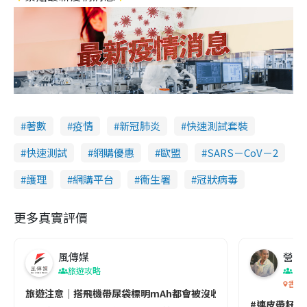
著數
疫情
新冠肺炎
快速測試套裝
快速測試
網購優惠
歐盟
SARS－CoV－2
護理
網購平台
衞生署
冠狀病毒
更多真實評價
風傳媒
營養教
旅遊攻略
生
香港
旅遊注意｜搭飛機帶尿袋標明mAh都會被沒收😱出發前切記檢查「1
#連皮帶籽都