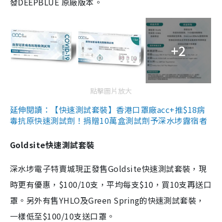
發DEEPBLUE 原廠版本。
+2
點擊圖片放大
延伸閱讀：【快速測試套裝】香港口罩廠acc+推$18病
毒抗原快速測試劑！捐贈10萬盒測試劑予深水埗露宿者
Goldsite快速測試套裝
深水埗電子特賣城現正發售Goldsite快速測試套裝，現
時更有優惠，$100/10支，平均每支$10，買10支再送口
罩。另外有售YHLO及Green Spring的快速測試套裝，
一樣低至$100/10支送口罩。