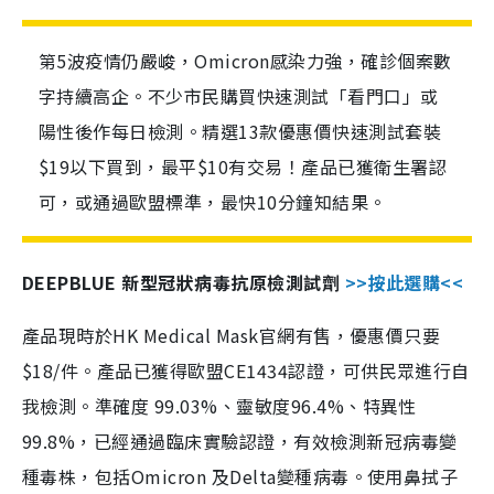
第5波疫情仍嚴峻，Omicron感染力強，確診個案數
字持續高企。不少市民購買快速測試「看門口」或
陽性後作每日檢測。精選13款優惠價快速測試套裝
$19以下買到，最平$10有交易！產品已獲衛生署認
可，或通過歐盟標準，最快10分鐘知結果。
DEEPBLUE 新型冠狀病毒抗原檢測試劑
>>按此選購<<
產品現時於HK Medical Mask官網有售，優惠價只要
$18/件。產品已獲得歐盟CE1434認證，可供民眾進行自
我檢測。準確度 99.03%、靈敏度96.4%、特異性
99.8%，已經通過臨床實驗認證，有效檢測新冠病毒變
種毒株，包括Omicron 及Delta變種病毒。使用鼻拭子