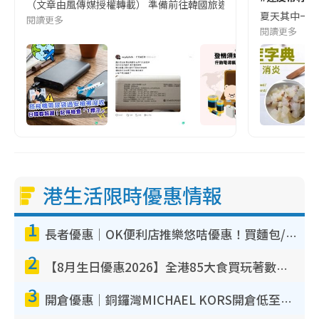
（文章由風傳媒授權轉載） 準備前往韓國旅遊的民眾，近期要特別留
夏天其中一種時
閱讀更多
閱讀更多
港生活限時優惠情報
1
長者優惠｜OK便利店推樂悠咭優惠！買麵包/牛奶/保健品拍卡即減
2
【8月生日優惠2026】全港85大食買玩著數攻略 自助餐/火鍋放題同行免費＋誠品/DONKI送現金券
3
開倉優惠｜銅鑼灣MICHAEL KORS開倉低至17折！直擊$500起買手袋/銀包/鞋款 必買經典Jet Set系列