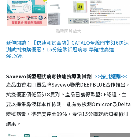
點擊圖片放大
延伸閱讀：【快速測試套裝】CATALO全線門市$16快速
測試劑換購優惠！15分鐘驗新冠病毒 準確性高達
98.26%
Savewo新型冠狀病毒快速抗原測試劑
>>按此選購<<
產品由香港口罩品牌Savewo聯乘DEEPBLUE合作推出，
抗疫優惠價低至$18買到。產品已獲得歐盟CE認證，主
要以採集鼻液樣本作檢測，能有效檢測Omicron及Delta
變種病毒，準確度達至99%，最快15分鐘就能知道檢測
結果。