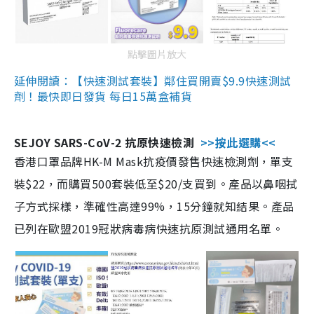
點擊圖片放大
延伸閱讀：【快速測試套裝】鄰住買開賣$9.9快速測試
劑！最快即日發貨 每日15萬盒補貨
SEJOY SARS-CoV-2 抗原快速檢測
>>按此選購<<
香港口罩品牌HK-M Mask抗疫價發售快速檢測劑，單支
裝$22，而購買500套裝低至$20/支買到。產品以鼻咽拭
子方式採樣，準確性高達99%，15分鐘就知結果。產品
已列在歐盟2019冠狀病毒病快速抗原測試通用名單。