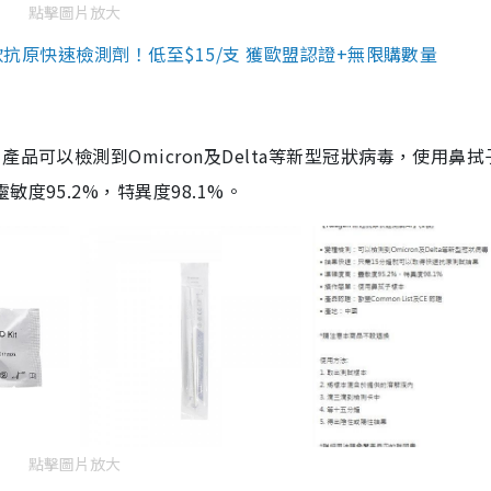
點擊圖片放大
3款抗原快速檢測劑！低至$15/支 獲歐盟認證+無限購數量
品可以檢測到Omicron及Delta等新型冠狀病毒，使用鼻拭
度95.2%，特異度98.1%。
點擊圖片放大