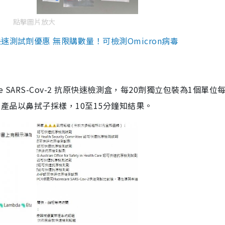
點擊圖片放大
測試劑優惠 無限購數量！可檢測Omicron病毒
are SARS-Cov-2 抗原快速檢測盒，每20劑獨立包裝為1個單位
5。產品以鼻拭子採樣，10至15分鐘知結果。