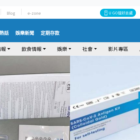
Blog
e-zone
U GO搵好去處
熱話
娛樂新聞
定期存款
情報
飲食情報
娛樂
社會
影片專區