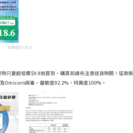
點擊圖片放大
劑，現時只要超低價$9.9就買到，購買前請先注意送貨時間！這款
Omicorn病毒，靈敏度92.2%，特異度100%。