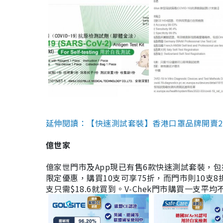
延伸閱讀：【快速測試套裝】香港口罩品牌開賣2款快速
億世家
億家世門市及App現已有售6款快速測試套裝，包括香港公司
限定優惠，購買10支可享75折，而門市則10支8折。現
支只需$18.6就買到。V-Chek門市購買一支平