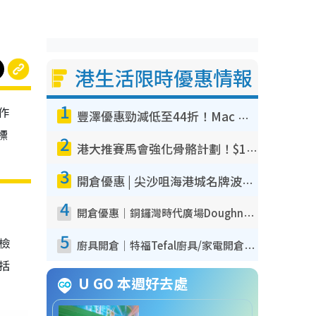
港生活限時優惠情報
1
作
豐澤優惠勁減低至44折！Mac mini/iPhone17Pro大減價！廚房家電$220起
標
2
港大推賽馬會強化骨骼計劃！$100骨質密度X光檢查 完成免費運動訓練送超市禮券！附參加資格
3
開倉優惠 | 尖沙咀海港城名牌波鞋開倉低至1折！On鞋$899起／Joy&Peace鞋履$98起
4
開倉優惠｜銅鑼灣時代廣場Doughnut/Campo Marzio開倉低至1折！背囊、書包、手袋劈價$200起
5
我檢
廚具開倉｜特福Tefal廚具/家電開倉低至3折！$220起買平底鍋/炒鑊/湯煲！電飯煲/吸塵機/燙斗$418起
包括
U GO 本週好去處