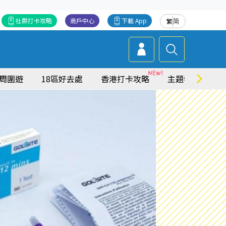
社群打卡攻略
商戶中心
下載 App
繁
简
周圍遊
18區好去處
香港打卡攻略
主題特集