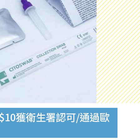
$10獲衛生署認可/通過歐