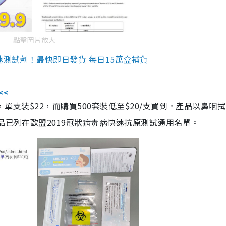
點擊圖片放大
速測試劑！最快即日發貨 每日15萬盒補貨
<<
，單支裝$22，而購買500套裝低至$20/支買到。產品以鼻咽
品已列在歐盟2019冠狀病毒病快速抗原測試通用名單。