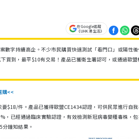
在Google追蹤
《UHK 港生活》
診個案數字持續高企。不少市民購買快速測試「看門口」或陽性後
以下買到，最平$10有交易！產品已獲衛生署認可，或通過歐盟
選購<<
惠價只要$18/件。產品已獲得歐盟CE1434認證，可供民眾進行自
性99.8%，已經通過臨床實驗認證，有效檢測新冠病毒變種毒株，
，15分鐘知結果。