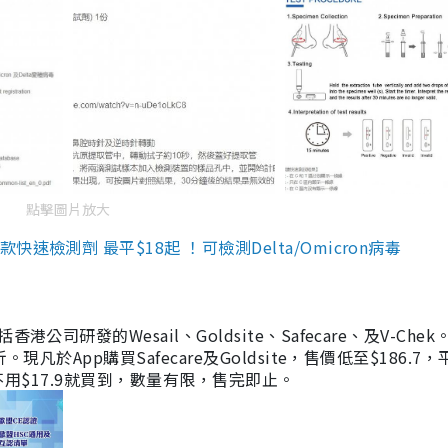
點擊圖片放大
檢測劑 最平$18起 ！可檢測Delta/Omicron病毒
研發的Wesail、Goldsite、Safecare、及V-Chek。
凡於App購買Safecare及Goldsite，售價低至$186.7
均不用$17.9就買到，數量有限，售完即止。