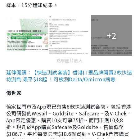
樣本，15分鐘知結果。
+2
點擊圖片放大
延伸閱讀：【快速測試套裝】香港口罩品牌開賣2款快速
檢測劑 最平$18起 ！可檢測Delta/Omicron病毒
億世家
億家世門市及App現已有售6款快速測試套裝，包括香港
公司研發的Wesail、Goldsite、Safecare、及V-Chek。
App限定優惠，購買10支可享75折，而門市則10支8
折。現凡於App購買Safecare及Goldsite，售價低至
$186.7，平均每支只需$18.6就買到。V-Chek門市購買