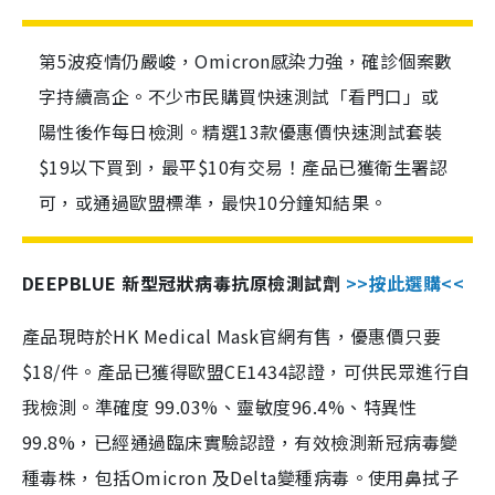
第5波疫情仍嚴峻，Omicron感染力強，確診個案數
字持續高企。不少市民購買快速測試「看門口」或
陽性後作每日檢測。精選13款優惠價快速測試套裝
$19以下買到，最平$10有交易！產品已獲衛生署認
可，或通過歐盟標準，最快10分鐘知結果。
DEEPBLUE 新型冠狀病毒抗原檢測試劑
>>按此選購<<
產品現時於HK Medical Mask官網有售，優惠價只要
$18/件。產品已獲得歐盟CE1434認證，可供民眾進行自
我檢測。準確度 99.03%、靈敏度96.4%、特異性
99.8%，已經通過臨床實驗認證，有效檢測新冠病毒變
種毒株，包括Omicron 及Delta變種病毒。使用鼻拭子