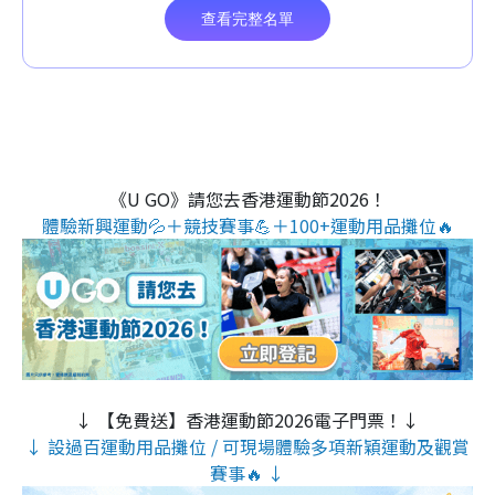
《U GO》請您去香港運動節2026！
體驗新興運動💦＋競技賽事💪＋100+運動用品攤位🔥
↓ 【免費送】香港運動節2026電子門票！↓
↓ 設過百運動用品攤位 / 可現場體驗多項新穎運動及觀賞
賽事🔥 ↓