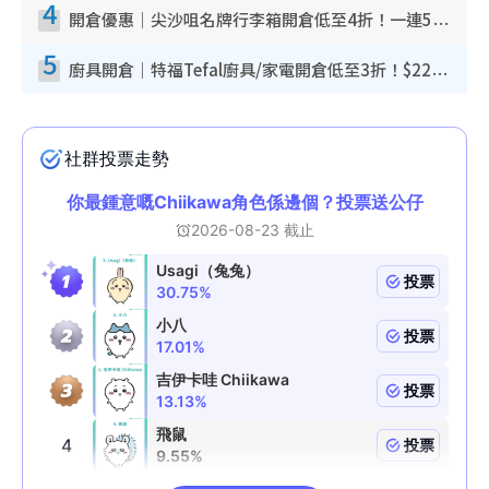
4
開倉優惠｜尖沙咀名牌行李箱開倉低至4折！一連5日 American Tourister/ace./Hallmark $200起！
5
廚具開倉｜特福Tefal廚具/家電開倉低至3折！$220起買平底鍋/炒鑊/湯煲！電飯煲/吸塵機/燙斗$418起