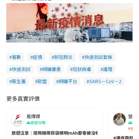
著數
疫情
新冠肺炎
快速測試套裝
快速測試
網購優惠
冠狀病毒
護理
衞生署
歐盟
網購平台
SARS－CoV－2
更多真實評價
風傳媒
營養教
旅遊攻略
生
香港
旅遊注意｜搭飛機帶尿袋標明mAh都會被沒收😱出發前切記檢查「1
#連皮帶籽都