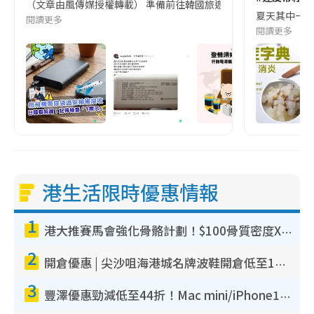
（文章由風傳媒授權轉載） 準備前往韓國旅遊的民眾，近期要特別留
夏天其中一種時
閱讀更多
閱讀更多
港生活限時優惠情報
1
港大推賽馬會強化骨骼計劃！$100骨質密度X光檢查 完成免費運動訓練送超市禮券！附參加資格
2
開倉優惠 | 尖沙咀海港城名牌波鞋開倉低至1折！On鞋$899起／Joy&Peace鞋履$98起
3
豐澤優惠勁減低至44折！Mac mini/iPhone17Pro大減價！廚房家電$220起