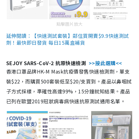
點擊圖片放大
延伸閱讀：【快速測試套裝】鄰住買開賣$9.9快速測試
劑！最快即日發貨 每日15萬盒補貨
SEJOY SARS-CoV-2 抗原快速檢測
>>按此選購<<
香港口罩品牌HK-M Mask抗疫價發售快速檢測劑，單支
裝$22，而購買500套裝低至$20/支買到。產品以鼻咽拭
子方式採樣，準確性高達99%，15分鐘就知結果。產品
已列在歐盟2019冠狀病毒病快速抗原測試通用名單。