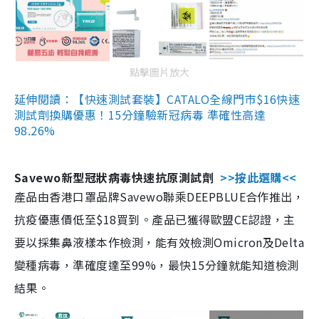
點擊圖片放大
延伸閱讀：【快速測試套裝】CATALO全線門市$16快速
測試劑換購優惠！15分鐘驗新冠病毒 準確性高達
98.26%
Savewo新型冠狀病毒快速抗原測試劑
>>按此選購<<
產品由香港口罩品牌Savewo聯乘DEEPBLUE合作推出，
抗疫優惠價低至$18買到。產品已獲得歐盟CE認證，主
要以採集鼻液樣本作檢測，能有效檢測Omicron及Delta
變種病毒，準確度達至99%，最快15分鐘就能知道檢測
結果。