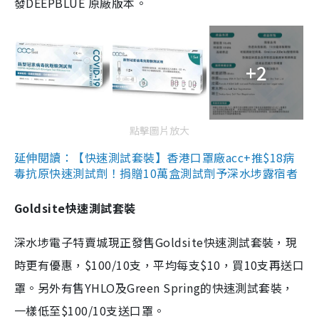
發DEEPBLUE 原廠版本。
+2
點擊圖片放大
延伸閱讀：【快速測試套裝】香港口罩廠acc+推$18病
毒抗原快速測試劑！捐贈10萬盒測試劑予深水埗露宿者
Goldsite快速測試套裝
深水埗電子特賣城現正發售Goldsite快速測試套裝，現
時更有優惠，$100/10支，平均每支$10，買10支再送口
罩。另外有售YHLO及Green Spring的快速測試套裝，
一樣低至$100/10支送口罩。