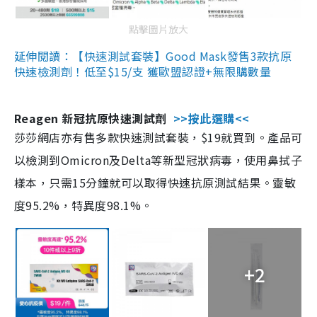
點擊圖片放大
延伸閱讀：【快速測試套裝】Good Mask發售3款抗原
快速檢測劑！低至$15/支 獲歐盟認證+無限購數量
Reagen 新冠抗原快速測試劑
>>按此選購<<
莎莎網店亦有售多款快速測試套裝，$19就買到。產品可
以檢測到Omicron及Delta等新型冠狀病毒，使用鼻拭子
樣本，只需15分鐘就可以取得快速抗原測試結果。靈敏
度95.2%，特異度98.1%。
+2